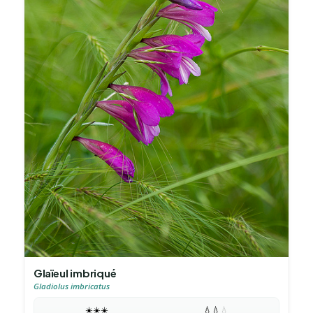
Glaïeul imbriqué
Gladiolus imbricatus
☀️
☀️
☀️
💧
💧
💧