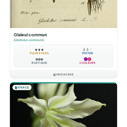
Glaïeul commun
Gladiolus communis
☀️
☀️
☀️
💧
💧
💧
PLEIN SOLEIL
MOYEN
❄️
❄️
❄️
RUSTIQUE
COULEURS
🍃
IRIDACEAE
🪴
VIVACE