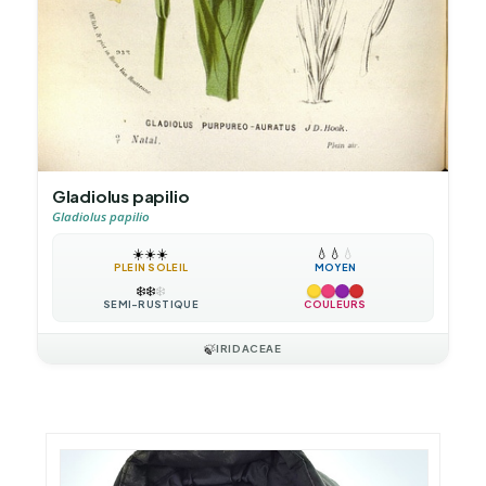
Gladiolus papilio
Gladiolus papilio
☀️
☀️
☀️
💧
💧
💧
PLEIN SOLEIL
MOYEN
❄️
❄️
❄️
SEMI-RUSTIQUE
COULEURS
🍃
IRIDACEAE