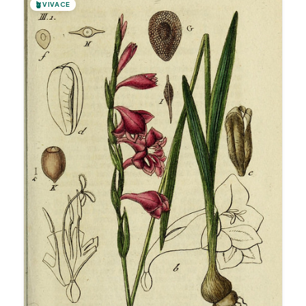
🪴
VIVACE