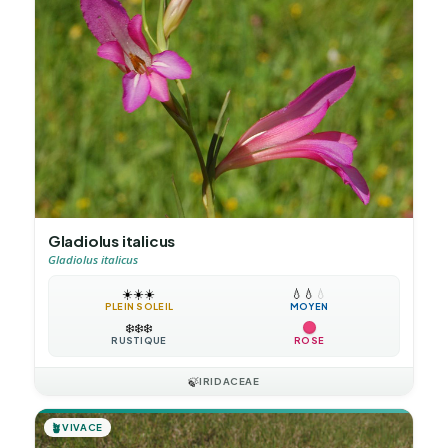
Gladiolus italicus
Gladiolus italicus
☀️
☀️
☀️
💧
💧
💧
PLEIN SOLEIL
MOYEN
❄️
❄️
❄️
RUSTIQUE
ROSE
🍃
IRIDACEAE
🪴
VIVACE