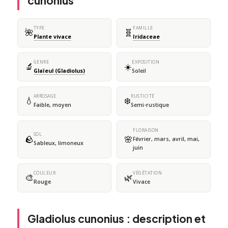
cunonius
TYPE
FAMILLE
🌺
🧬
Plante vivace
Iridaceae
GENRE
EXPOSITION
🔬
☀️
Glaïeul (Gladiolus)
Soleil
ARROSAGE
RUSTICITÉ
💧
❄️
Faible, moyen
Semi-rustique
FLORAISON
SOL
🪨
🌸
Février, mars, avril, mai,
Sableux, limoneux
juin
COULEUR
VÉGÉTATION
🎨
🌿
Rouge
Vivace
Gladiolus cunonius : description et