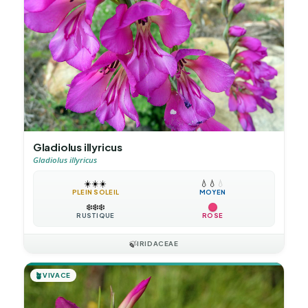
Gladiolus illyricus
Gladiolus illyricus
☀️
☀️
☀️
💧
💧
💧
PLEIN SOLEIL
MOYEN
❄️
❄️
❄️
RUSTIQUE
ROSE
🍃
IRIDACEAE
🪴
VIVACE