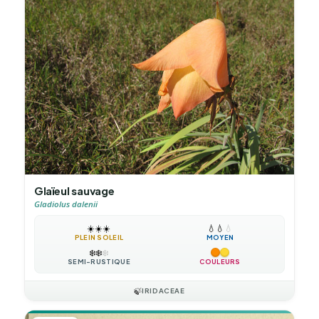
Glaïeul sauvage
Gladiolus dalenii
☀️
☀️
☀️
💧
💧
💧
PLEIN SOLEIL
MOYEN
❄️
❄️
❄️
SEMI-RUSTIQUE
COULEURS
🍃
IRIDACEAE