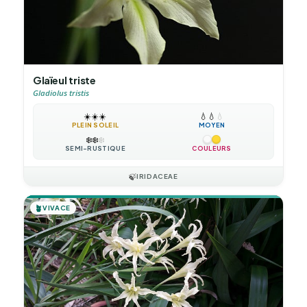
Glaïeul triste
Gladiolus tristis
☀️
☀️
☀️
💧
💧
💧
PLEIN SOLEIL
MOYEN
❄️
❄️
❄️
SEMI-RUSTIQUE
COULEURS
🍃
IRIDACEAE
🪴
VIVACE