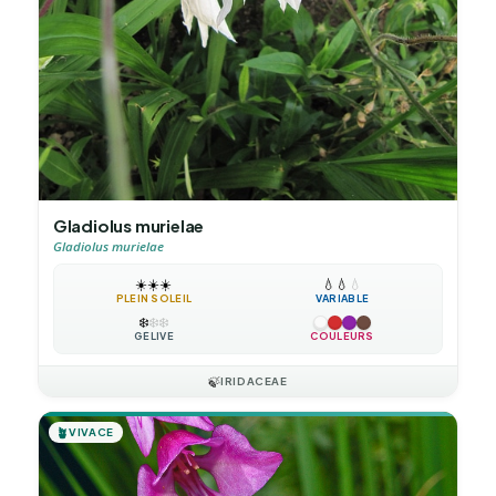
Gladiolus murielae
Gladiolus murielae
☀️
☀️
☀️
💧
💧
💧
PLEIN SOLEIL
VARIABLE
❄️
❄️
❄️
GÉLIVE
COULEURS
🍃
IRIDACEAE
🪴
VIVACE