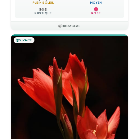
PLEIN SOLEIL
MOYEN
❄️
❄️
❄️
RUSTIQUE
ROSE
🍃
IRIDACEAE
🪴
VIVACE