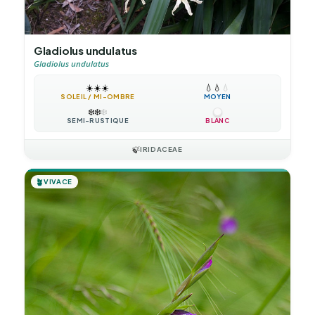
Gladiolus undulatus
Gladiolus undulatus
☀️
☀️
☀️
💧
💧
💧
SOLEIL / MI-OMBRE
MOYEN
❄️
❄️
❄️
SEMI-RUSTIQUE
BLANC
🍃
IRIDACEAE
🪴
VIVACE