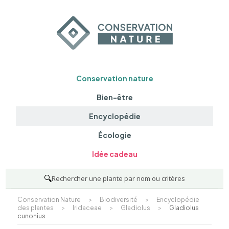
Conservation nature
Bien-être
Encyclopédie
Écologie
Idée cadeau
🔍
Rechercher une plante par nom ou critères
Conservation Nature
>
Biodiversité
>
Encyclopédie
des plantes
>
Iridaceae
>
Gladiolus
>
Gladiolus
cunonius