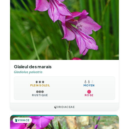
Glaïeul des marais
Gladiolus palustris
☀️
☀️
☀️
💧
💧
💧
PLEIN SOLEIL
MOYEN
❄️
❄️
❄️
RUSTIQUE
ROSE
🍃
IRIDACEAE
🪴
VIVACE