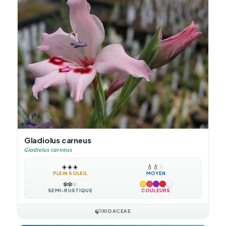
Gladiolus carneus
Gladiolus carneus
☀️
☀️
☀️
💧
💧
💧
PLEIN SOLEIL
MOYEN
❄️
❄️
❄️
SEMI-RUSTIQUE
COULEURS
🍃
IRIDACEAE