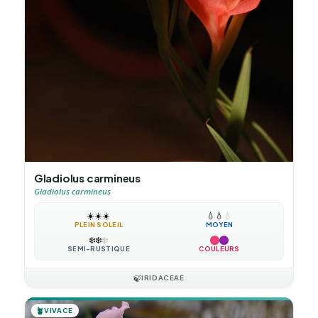
Gladiolus carmineus
Gladiolus carmineus
☀️
☀️
☀️
💧
💧
💧
PLEIN SOLEIL
MOYEN
❄️
❄️
❄️
SEMI-RUSTIQUE
COULEURS
🍃
IRIDACEAE
🪴
VIVACE