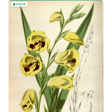
🪴
VIVACE