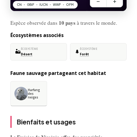
10 pays
Espèce observée dans
à travers le monde.
Écosystèmes associés
ÉCOSYSTÈME
ÉCOSYSTÈME
🏜️
🌲
Désert
Forêt
Faune sauvage partageant cet habitat
Harfang
des
neiges
Bienfaits et usages