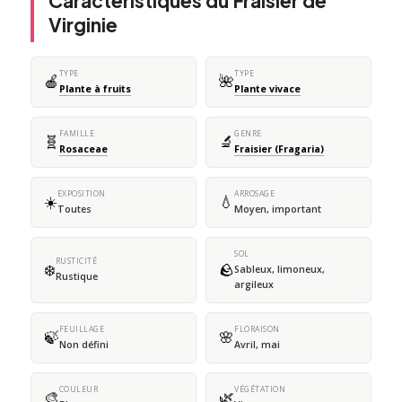
Caractéristiques du Fraisier de
Virginie
TYPE
TYPE
🍎
🌺
Plante à fruits
Plante vivace
FAMILLE
GENRE
🧬
🔬
Rosaceae
Fraisier (Fragaria)
EXPOSITION
ARROSAGE
☀️
💧
Toutes
Moyen, important
SOL
RUSTICITÉ
❄️
🪨
Sableux, limoneux,
Rustique
argileux
FEUILLAGE
FLORAISON
🍃
🌸
Non défini
Avril, mai
COULEUR
VÉGÉTATION
🎨
🌿