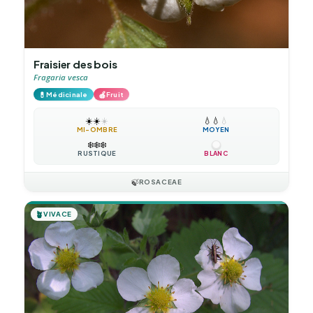
Fraisier des bois
Fragaria vesca
💊
🍎
Médicinale
Fruit
☀️
☀️
☀️
💧
💧
💧
MI-OMBRE
MOYEN
❄️
❄️
❄️
RUSTIQUE
BLANC
🍃
ROSACEAE
🪴
VIVACE