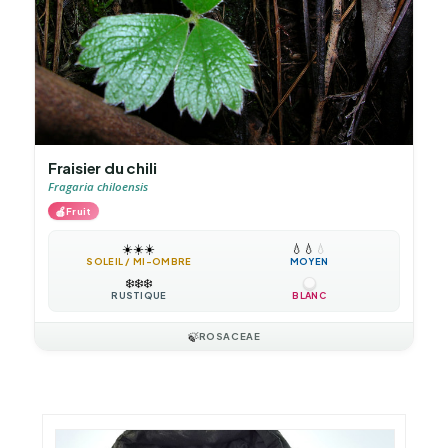
Fraisier du chili
Fragaria chiloensis
🍎
Fruit
☀️
☀️
☀️
💧
💧
💧
SOLEIL / MI-OMBRE
MOYEN
❄️
❄️
❄️
RUSTIQUE
BLANC
🍃
ROSACEAE