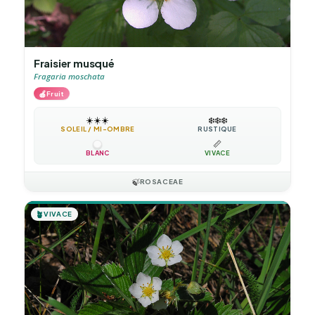
Fraisier musqué
Fragaria moschata
🍎
Fruit
☀️
☀️
☀️
❄️
❄️
❄️
SOLEIL / MI-OMBRE
RUSTIQUE
📏
BLANC
VIVACE
🍃
ROSACEAE
🪴
VIVACE