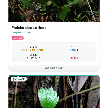
Fraisier des collines
Fragaria viridis
🍎
Fruit
☀️
☀️
☀️
💧
💧
💧
SOLEIL / MI-OMBRE
FAIBLE
❄️
❄️
❄️
RUSTIQUE
BLANC
🍃
ROSACEAE
🪴
VIVACE