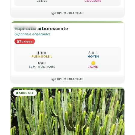
GÉLIVE
COULEURS
🍃
EUPHORBIACEAE
🌲
ARBUSTE
Euphorbe arborescente
Euphorbia dendroïdes
☠️
Toxique
☀️
☀️
☀️
💧
💧
💧
PLEIN SOLEIL
MOYEN
❄️
❄️
❄️
SEMI-RUSTIQUE
JAUNE
🍃
EUPHORBIACEAE
🌲
ARBUSTE