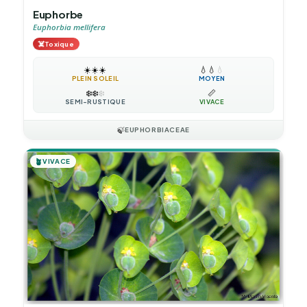
Euphorbe
Euphorbia mellifera
☠️
Toxique
☀️
☀️
☀️
💧
💧
💧
PLEIN SOLEIL
MOYEN
❄️
❄️
❄️
📏
SEMI-RUSTIQUE
VIVACE
🍃
EUPHORBIACEAE
🪴
VIVACE