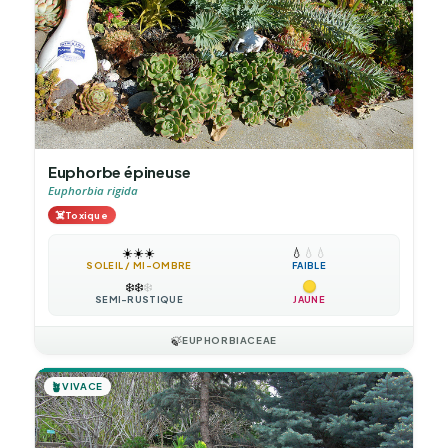
Euphorbe épineuse
Euphorbia rigida
☠️
Toxique
☀️
☀️
☀️
💧
💧
💧
SOLEIL / MI-OMBRE
FAIBLE
❄️
❄️
❄️
SEMI-RUSTIQUE
JAUNE
🍃
EUPHORBIACEAE
🪴
VIVACE