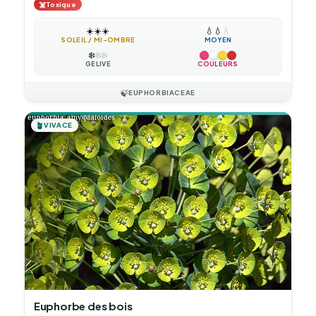
☠️
Toxique
☀️
☀️
☀️
💧
💧
💧
SOLEIL / MI-OMBRE
MOYEN
❄️
❄️
❄️
GÉLIVE
COULEURS
🍃
EUPHORBIACEAE
🪴
VIVACE
Euphorbe des bois