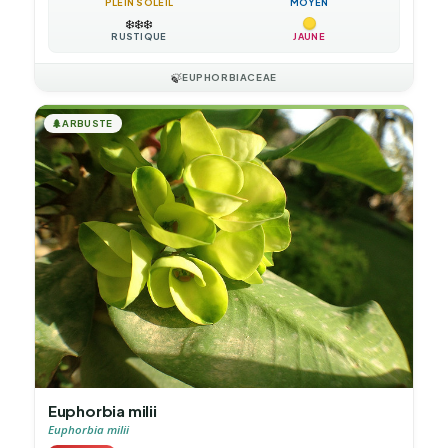
PLEIN SOLEIL
MOYEN
❄️
❄️
❄️
RUSTIQUE
JAUNE
🍃
EUPHORBIACEAE
🌲
ARBUSTE
Euphorbia milii
Euphorbia milii