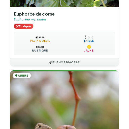
Euphorbe de corse
Euphorbia myrsinites
☠️
Toxique
☀️
☀️
☀️
💧
💧
💧
PLEIN SOLEIL
FAIBLE
❄️
❄️
❄️
RUSTIQUE
JAUNE
🍃
EUPHORBIACEAE
🌳
ARBRE