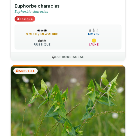
Euphorbe characias
Euphorbia characias
☠️
Toxique
☀️
☀️
☀️
💧
💧
💧
SOLEIL / MI-OMBRE
MOYEN
❄️
❄️
❄️
RUSTIQUE
JAUNE
🍃
EUPHORBIACEAE
🌻
ANNUELLE