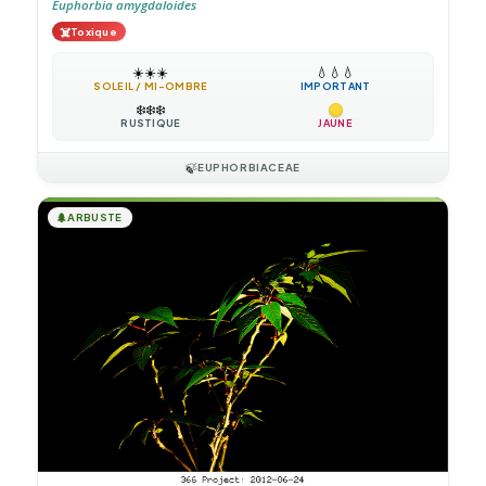
Euphorbia amygdaloides
☠️
Toxique
☀️
☀️
☀️
💧
💧
💧
SOLEIL / MI-OMBRE
IMPORTANT
❄️
❄️
❄️
RUSTIQUE
JAUNE
🍃
EUPHORBIACEAE
🌲
ARBUSTE