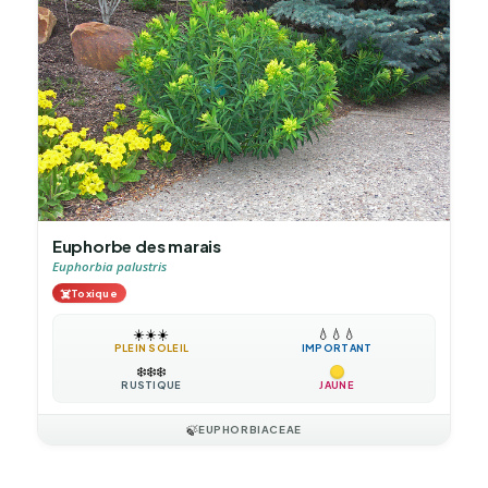
Euphorbe des marais
Euphorbia palustris
☠️
Toxique
☀️
☀️
☀️
💧
💧
💧
PLEIN SOLEIL
IMPORTANT
❄️
❄️
❄️
RUSTIQUE
JAUNE
🍃
EUPHORBIACEAE