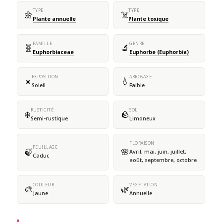
TYPE
TYPE
🌼
☠️
Plante annuelle
Plante toxique
FAMILLE
GENRE
🧬
🔬
Euphorbiaceae
Euphorbe (Euphorbia)
EXPOSITION
ARROSAGE
☀️
💧
Soleil
Faible
RUSTICITÉ
SOL
❄️
🪨
Semi-rustique
Limoneux
FLORAISON
FEUILLAGE
🍃
🌸
Avril, mai, juin, juillet,
Caduc
août, septembre, octobre
COULEUR
VÉGÉTATION
🎨
🌿
Jaune
Annuelle