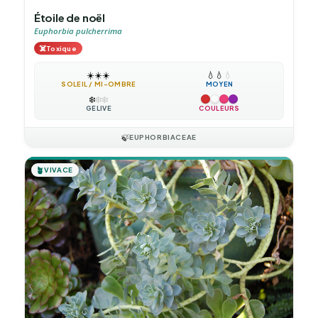
Étoile de noël
Euphorbia pulcherrima
☠️
Toxique
☀️
☀️
☀️
💧
💧
💧
SOLEIL / MI-OMBRE
MOYEN
❄️
❄️
❄️
GÉLIVE
COULEURS
🍃
EUPHORBIACEAE
🪴
VIVACE