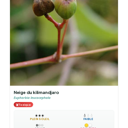
Neige du kilimandjaro
Euphorbia leucocephala
☠️
Toxique
☀️
☀️
☀️
💧
💧
💧
PLEIN SOLEIL
FAIBLE
❄️
❄️
❄️