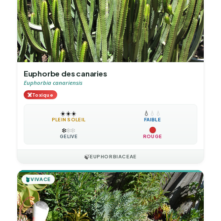
Euphorbe des canaries
Euphorbia canariensis
☠️
Toxique
☀️
☀️
☀️
💧
💧
💧
PLEIN SOLEIL
FAIBLE
❄️
❄️
❄️
GÉLIVE
ROUGE
🍃
EUPHORBIACEAE
🪴
VIVACE