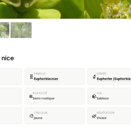
 nice
FAMILLE
GENRE
🧬
🔬
Euphorbiaceae
Euphorbe (Euphorbia
RUSTICITÉ
SOL
❄️
🪨
Semi-rustique
Sableux
COULEUR
VÉGÉTATION
🎨
🌿
Jaune
Vivace