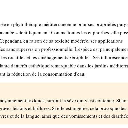
isée en phytothérapie méditerranéenne pour ses propriétés purga
ocumentée scientifiquement. Comme toutes les euphorbes, elle po
. Cependant, en raison de sa toxicité modérée, ses applications
lées sans supervision professionnelle. L'espèce est principaleme
, les rocailles et les aménagements xérophiles. Ses inflorescenc
 plante d'intérêt esthétique remarquable dans les jardins méditer
ant la réduction de la consommation d'eau.
 moyennement toxiques, surtout la sève qui y est contenue. Si un
graves lésions et brûlures. Si elle est ingérée, cela provoque des
vres et de la langue, ainsi que des vomissements et des diarrhée