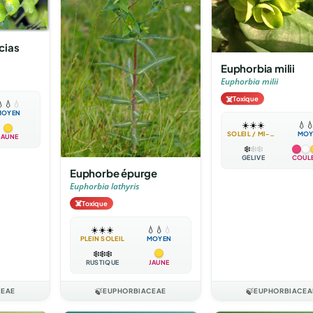
cias
Euphorbia milii
Euphorbia milii
☠️
Toxique

💧
💧
MOYEN
☀️
☀️
☀️
💧

SOLEIL / MI-OMBRE
MOY
JAUNE
❄️
❄️
❄️
GÉLIVE
COUL
Euphorbe épurge
Euphorbia lathyris
☠️
Toxique
☀️
☀️
☀️
💧
💧
💧
PLEIN SOLEIL
MOYEN
❄️
❄️
❄️
RUSTIQUE
JAUNE
CEAE
🍃
EUPHORBIACEAE
🍃
EUPHORBIACEA