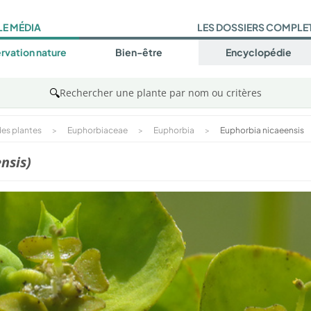
LE MÉDIA
LES DOSSIERS COMPLE
rvation nature
Bien-être
Encyclopédie
🔍
Rechercher une plante par nom ou critères
es plantes
>
Euphorbiaceae
>
Euphorbia
>
Euphorbia nicaeensis
nsis)