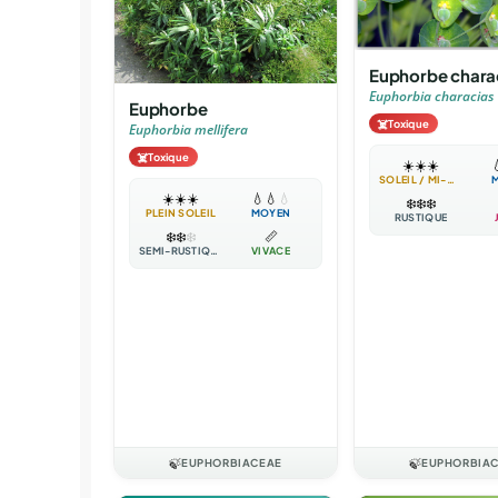
Euphorbe chara
Euphorbia characias
Euphorbe
☠️
Toxique
Euphorbia mellifera
☠️
Toxique
☀️
☀️
☀️

SOLEIL / MI-OMBRE
☀️
☀️
☀️
💧
💧
💧
❄️
❄️
❄️
PLEIN SOLEIL
MOYEN
RUSTIQUE
❄️
❄️
❄️
📏
SEMI-RUSTIQUE
VIVACE
🍃
EUPHORBIACEAE
🍃
EUPHORBIA