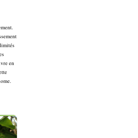
ement.
issement
limités
es
uvre en
ette
onome.