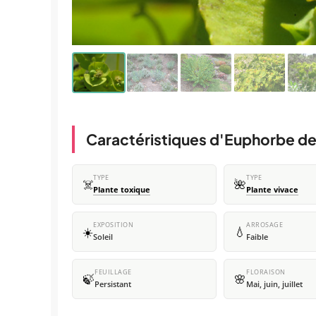
Caractéristiques d'Euphorbe de
TYPE
TYPE
☠️
🌺
Plante toxique
Plante vivace
EXPOSITION
ARROSAGE
☀️
💧
Soleil
Faible
FEUILLAGE
FLORAISON
🍃
🌸
Persistant
Mai, juin, juillet