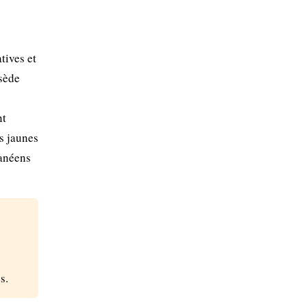
tives et
ssède
nt
es jaunes
ranéens
s.