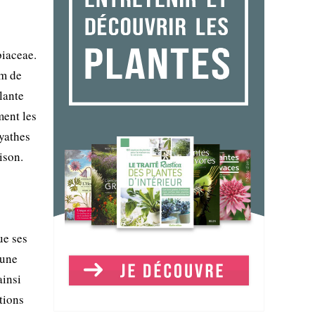
biaceae.
cm de
plante
ment les
cyathes
ison.
ue ses
 une
ainsi
tions