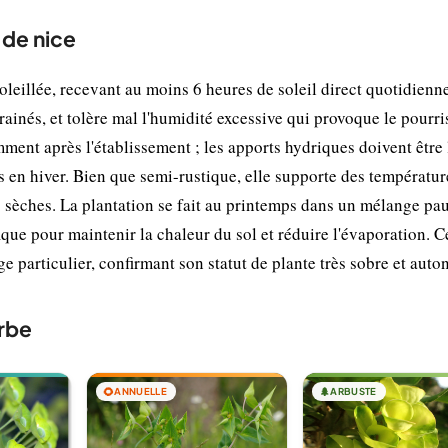
 de nice
leillée, recevant au moins 6 heures de soleil direct quotidienn
drainés, et tolère mal l'humidité excessive qui provoque le pourr
amment après l'établissement ; les apports hydriques doivent être 
s en hiver. Bien que semi-rustique, elle supporte des températur
 sèches. La plantation se fait au printemps dans un mélange pa
que pour maintenir la chaleur du sol et réduire l'évaporation. C
age particulier, confirmant son statut de plante très sobre et aut
rbe
🌻
ANNUELLE
🌲
ARBUSTE