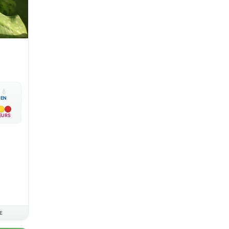

💧
EN
EURS
E