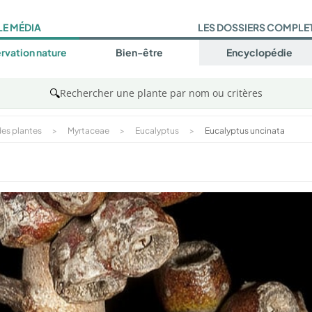
LE MÉDIA
LES DOSSIERS COMPLE
rvation nature
Bien-être
Encyclopédie
🔍
Rechercher une plante par nom ou critères
es plantes
>
Myrtaceae
>
Eucalyptus
>
Eucalyptus uncinata