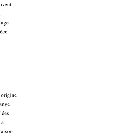
euvent
,
lage
pèce
t
n origine
lange
elées
La
raison