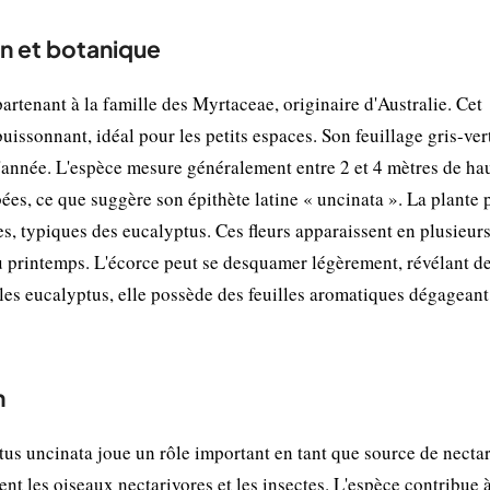
on et botanique
artenant à la famille des Myrtaceae, originaire d'Australie. Cet
uissonnant, idéal pour les petits espaces. Son feuillage gris-ver
l'année. L'espèce mesure généralement entre 2 et 4 mètres de hau
bées, ce que suggère son épithète latine « uncinata ». La plante 
nes, typiques des eucalyptus. Ces fleurs apparaissent en plusieur
au printemps. L'écorce peut se desquamer légèrement, révélant d
les eucalyptus, elle possède des feuilles aromatiques dégagean
n
us uncinata joue un rôle important en tant que source de nectar
nt les oiseaux nectarivores et les insectes. L'espèce contribue à