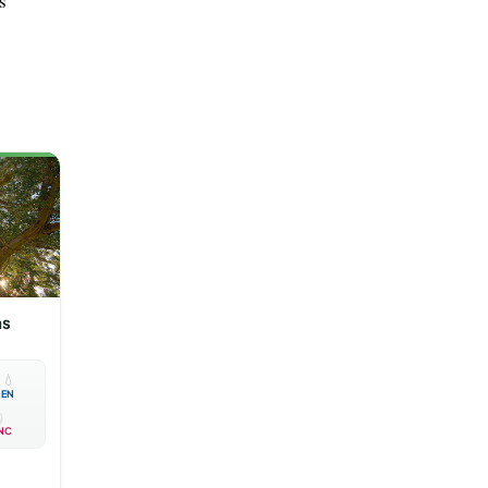
s
ns

💧
EN
NC