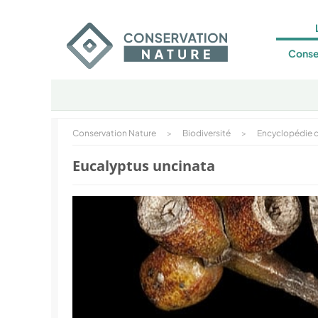
Conse
Conservation Nature
>
Biodiversité
>
Encyclopédie d
Eucalyptus uncinata