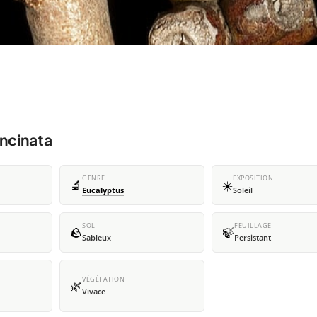
uncinata
GENRE
EXPOSITION
🔬
☀️
Eucalyptus
Soleil
SOL
FEUILLAGE
🪨
🍃
Sableux
Persistant
VÉGÉTATION
🌿
Vivace