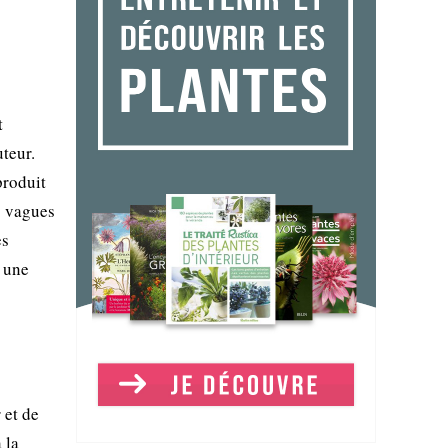
t
teur.
produit
s vagues
es
t une
 et de
 la