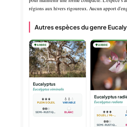
pour maintenir une forme compacte. L'espèce s'ada
régions aux hivers rigoureux. Aucun apport d'engra
Autres espèces du genre Eucal
🌳
ARBRE
🌳
ARBRE
Eucalyptus
Eucalyptus viminalis
Eucalyptus radi
☀️
☀️
☀️
💧
💧
💧
Eucalyptus radiata
PLEIN SOLEIL
VARIABLE
❄️
❄️
❄️
☀️
☀️
☀️

SEMI-RUSTIQUE
BLANC
SOLEIL / MI-OMBRE
❄️
❄️
❄️
SEMI-RUSTIQUE