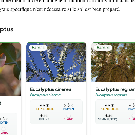
pte bien à la vie en conteneur, facilitant sa cultivation dans le
is spécifique n'est nécessaire si le sol est bien préparé.
yptus
🌳
ARBRE
🌳
ARBRE
Eucalyptus cinerea
Eucalyptus regna
Eucalyptus cinerea
Eucalyptus regnans
é
☀️
☀️
☀️
💧
💧
💧
☀️
☀️
☀️
💧

PLEIN SOLEIL
MOYEN
PLEIN SOLEIL
MOY
❄️
❄️
❄️
❄️
❄️
❄️

💧
💧
GÉLIVE
BLANC
SEMI-RUSTIQUE
BLA
MOYEN
BLANC