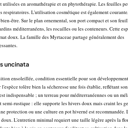
t utilisées en aromathérapie et en phytothérapie. Les feuilles p
s respiratoires. L'utilisation cosmétique est également courante
bien-être. Sur le plan ornemental, son port compact et son feuil
jardins méditerranéens, les rocailles ou les conteneurs. Cette es
limat doux. La famille des Myrtaceae partage généralement des
essantes.
us uncinata
ition ensoleillée, condition essentielle pour son développemen
 l'espèce tolère bien la sécheresse une fois établie, reflétant so
x est indispensable ; un terreau pour méditerranéennes ou un mé
 semi-rustique : elle supporte les hivers doux mais craint les g
 une protection ou une culture en pot hiverné est recommandée. 
doux. L'entretien minimal requiert une taille légère après la flo