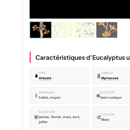
Caractéristiques d'Eucalyptus 
TYPE
FAMILLE
🌲
🧬
Arbuste
Myrtaceae
ARROSAGE
RUSTICITÉ
💧
❄️
Faible, moyen
Semi-rustique
FLORAISON
COULEUR
🌸
🎨
Janvier, février, mars, avril,
Blanc
juillet