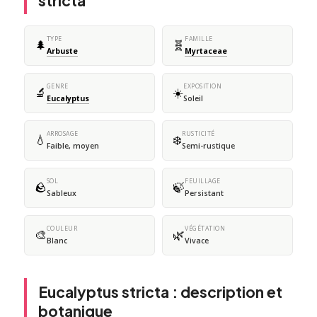
stricta
TYPE
FAMILLE
🌲
🧬
Arbuste
Myrtaceae
GENRE
EXPOSITION
🔬
☀️
Eucalyptus
Soleil
ARROSAGE
RUSTICITÉ
💧
❄️
Faible, moyen
Semi-rustique
SOL
FEUILLAGE
🪨
🍃
Sableux
Persistant
COULEUR
VÉGÉTATION
🎨
🌿
Blanc
Vivace
Eucalyptus stricta : description et
botanique