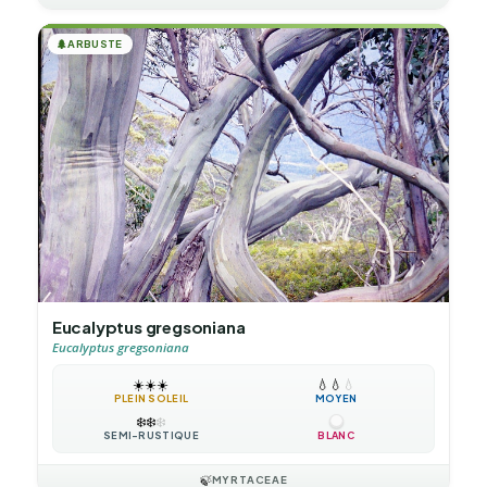
🌲
ARBUSTE
Eucalyptus gregsoniana
Eucalyptus gregsoniana
☀️
☀️
☀️
💧
💧
💧
PLEIN SOLEIL
MOYEN
❄️
❄️
❄️
SEMI-RUSTIQUE
BLANC
🍃
MYRTACEAE