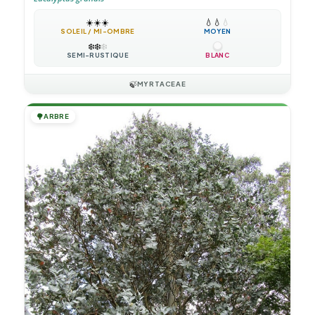
☀️
☀️
☀️
💧
💧
💧
SOLEIL / MI-OMBRE
MOYEN
❄️
❄️
❄️
SEMI-RUSTIQUE
BLANC
🍃
MYRTACEAE
🌳
ARBRE