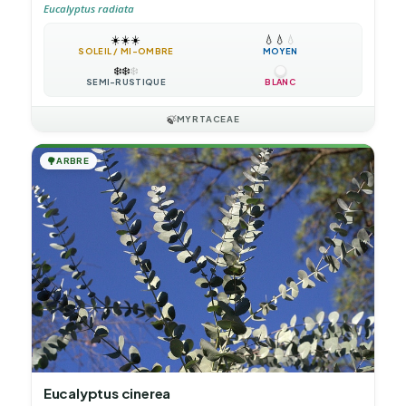
Eucalyptus radiata
☀️
☀️
☀️
💧
💧
💧
SOLEIL / MI-OMBRE
MOYEN
❄️
❄️
❄️
SEMI-RUSTIQUE
BLANC
🍃
MYRTACEAE
🌳
ARBRE
Eucalyptus cinerea