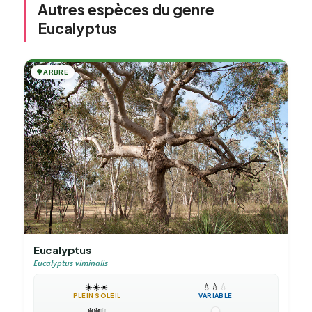
Autres espèces du genre
Eucalyptus
🌳
ARBRE
Eucalyptus
Eucalyptus viminalis
☀️
☀️
☀️
💧
💧
💧
PLEIN SOLEIL
VARIABLE
❄️
❄️
❄️