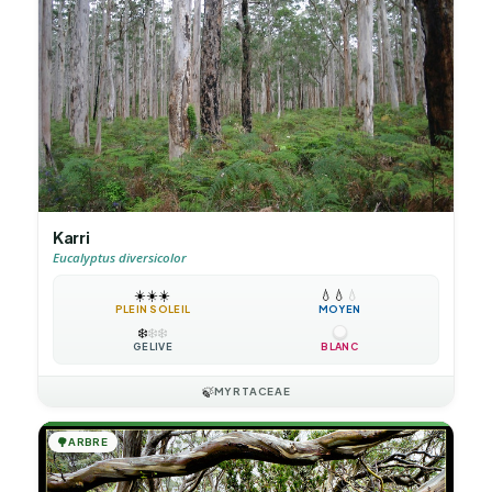
Karri
Eucalyptus diversicolor
☀️
☀️
☀️
💧
💧
💧
PLEIN SOLEIL
MOYEN
❄️
❄️
❄️
GÉLIVE
BLANC
🍃
MYRTACEAE
🌳
ARBRE