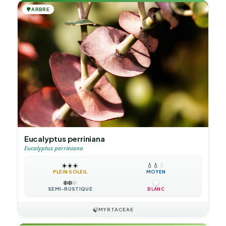
🌳
ARBRE
Eucalyptus perriniana
Eucalyptus perriniana
☀️
☀️
☀️
💧
💧
💧
PLEIN SOLEIL
MOYEN
❄️
❄️
❄️
SEMI-RUSTIQUE
BLANC
🍃
MYRTACEAE