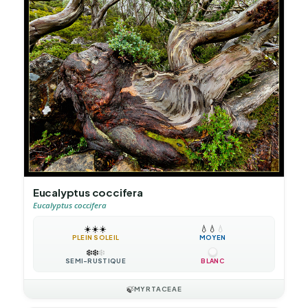
Eucalyptus coccifera
Eucalyptus coccifera
☀️
☀️
☀️
💧
💧
💧
PLEIN SOLEIL
MOYEN
❄️
❄️
❄️
SEMI-RUSTIQUE
BLANC
🍃
MYRTACEAE