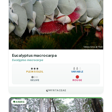
Eucalyptus macrocarpa
Eucalyptus macrocarpa
☀️
☀️
☀️
💧
💧
💧
PLEIN SOLEIL
VARIABLE
❄️
❄️
❄️
GÉLIVE
ROUGE
🍃
MYRTACEAE
🌳
ARBRE