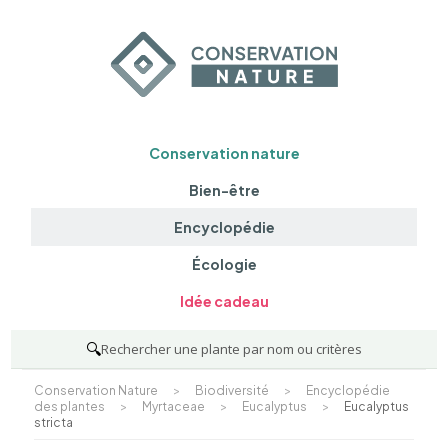
Conservation nature
Bien-être
Encyclopédie
Écologie
Idée cadeau
🔍
Rechercher une plante par nom ou critères
Conservation Nature
>
Biodiversité
>
Encyclopédie
des plantes
>
Myrtaceae
>
Eucalyptus
>
Eucalyptus
stricta