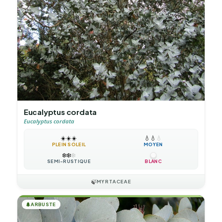
Eucalyptus cordata
Eucalyptus cordata
☀️
☀️
☀️
💧
💧
💧
PLEIN SOLEIL
MOYEN
❄️
❄️
❄️
SEMI-RUSTIQUE
BLANC
🍃
MYRTACEAE
🌲
ARBUSTE