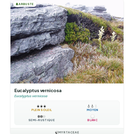
🌲
ARBUSTE
Eucalyptus vernicosa
Eucalyptus vernicosa
☀️
☀️
☀️
💧
💧
💧
PLEIN SOLEIL
MOYEN
❄️
❄️
❄️
SEMI-RUSTIQUE
BLANC
🍃
MYRTACEAE