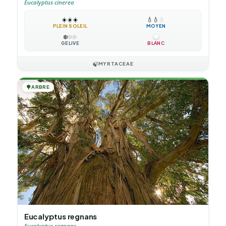
Eucalyptus cinerea
☀️
☀️
☀️
💧
💧
💧
PLEIN SOLEIL
MOYEN
❄️
❄️
❄️
GÉLIVE
BLANC
🍃
MYRTACEAE
🌳
ARBRE
Eucalyptus regnans
Eucalyptus regnans