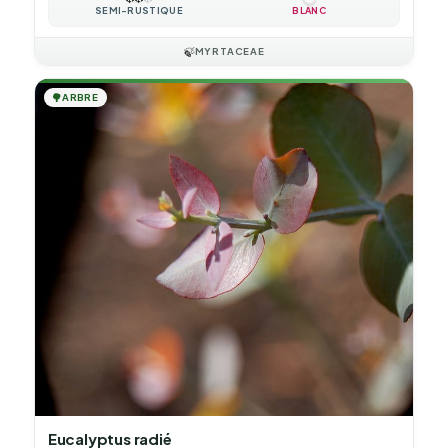
SEMI-RUSTIQUE
BLANC
🍃
MYRTACEAE
🌳
ARBRE
Eucalyptus radié