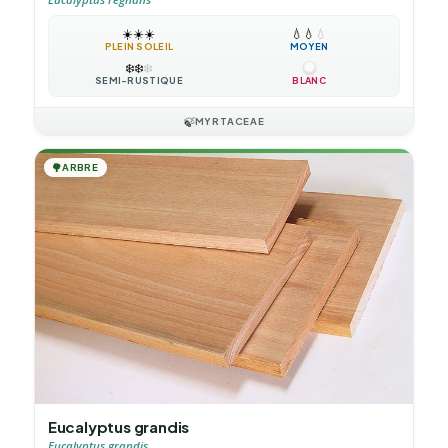
☀️
☀️
☀️
💧
💧
💧
PLEIN SOLEIL
MOYEN
❄️
❄️
❄️
SEMI-RUSTIQUE
BLANC
🍃
MYRTACEAE
🌳
ARBRE
Eucalyptus grandis
Eucalyptus grandis