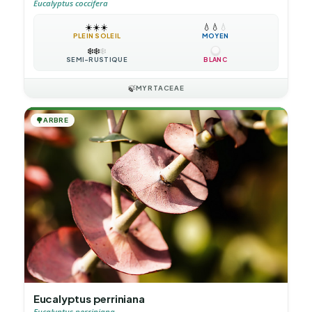
Eucalyptus coccifera
☀️
☀️
☀️
💧
💧
💧
PLEIN SOLEIL
MOYEN
❄️
❄️
❄️
SEMI-RUSTIQUE
BLANC
🍃
MYRTACEAE
🌳
ARBRE
Eucalyptus perriniana
Eucalyptus perriniana