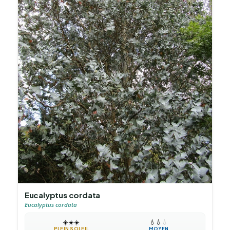
Eucalyptus cordata
Eucalyptus cordata
☀️
☀️
☀️
💧
💧
💧
PLEIN SOLEIL
MOYEN