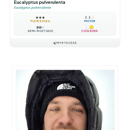
Eucalyptus pulverulenta
Eucalyptus pulverulenta
☀️
☀️
☀️
💧
💧
💧
PLEIN SOLEIL
MOYEN
❄️
❄️
❄️
SEMI-RUSTIQUE
COULEURS
🍃
MYRTACEAE