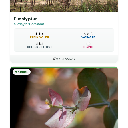
Eucalyptus
Eucalyptus viminalis
☀️
☀️
☀️
💧
💧
💧
PLEIN SOLEIL
VARIABLE
❄️
❄️
❄️
SEMI-RUSTIQUE
BLANC
🍃
MYRTACEAE
🌳
ARBRE