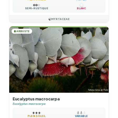
❄️
❄️
❄️
SEMI-RUSTIQUE
BLANC
🍃
MYRTACEAE
🌲
ARBUSTE
Eucalyptus macrocarpa
Eucalyptus macrocarpa
☀️
☀️
☀️
💧
💧
💧
PLEIN SOLEIL
VARIABLE