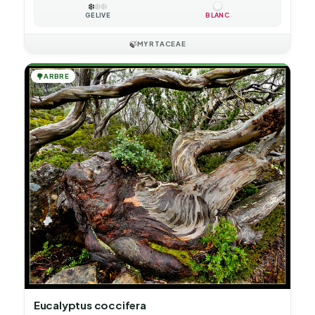
❄️
❄️
❄️
GÉLIVE
BLANC
🍃
MYRTACEAE
🌳
ARBRE
Eucalyptus coccifera