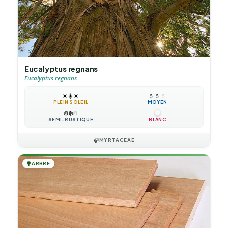
Eucalyptus regnans
Eucalyptus regnans
☀️
☀️
☀️
💧
💧
💧
PLEIN SOLEIL
MOYEN
❄️
❄️
❄️
SEMI-RUSTIQUE
BLANC
🍃
MYRTACEAE
🌳
ARBRE