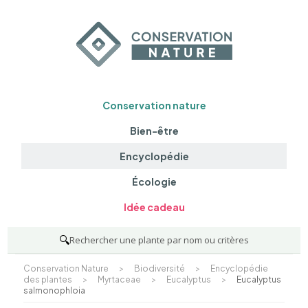
Conservation nature
Bien-être
Encyclopédie
Écologie
Idée cadeau
🔍
Rechercher une plante par nom ou critères
Conservation Nature
>
Biodiversité
>
Encyclopédie
des plantes
>
Myrtaceae
>
Eucalyptus
>
Eucalyptus
salmonophloia