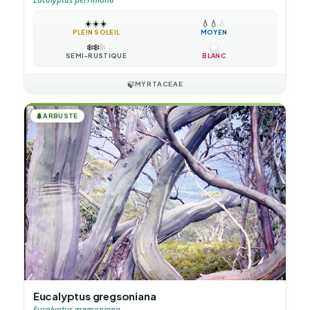
☀️
☀️
☀️
💧
💧
💧
PLEIN SOLEIL
MOYEN
❄️
❄️
❄️
SEMI-RUSTIQUE
BLANC
🍃
MYRTACEAE
🌲
ARBUSTE
Eucalyptus gregsoniana
Eucalyptus gregsoniana