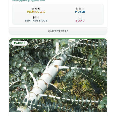
☀️
☀️
☀️
💧
💧
💧
PLEIN SOLEIL
MOYEN
❄️
❄️
❄️
SEMI-RUSTIQUE
BLANC
🍃
MYRTACEAE
🌳
ARBRE