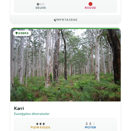
❄️
❄️
❄️
GÉLIVE
ROUGE
🍃
MYRTACEAE
🌳
ARBRE
Karri
Eucalyptus diversicolor
☀️
☀️
☀️
💧
💧
💧
PLEIN SOLEIL
MOYEN