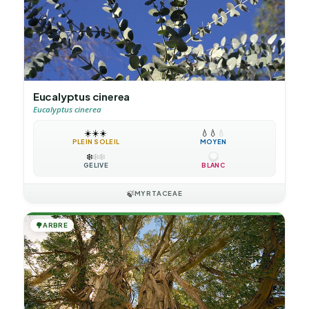
Eucalyptus cinerea
Eucalyptus cinerea
☀️
☀️
☀️
💧
💧
💧
PLEIN SOLEIL
MOYEN
❄️
❄️
❄️
GÉLIVE
BLANC
🍃
MYRTACEAE
🌳
ARBRE