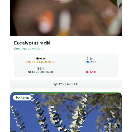
Eucalyptus radié
Eucalyptus radiata
☀️
☀️
☀️
💧
💧
💧
SOLEIL / MI-OMBRE
MOYEN
❄️
❄️
❄️
SEMI-RUSTIQUE
BLANC
🍃
MYRTACEAE
🌳
ARBRE