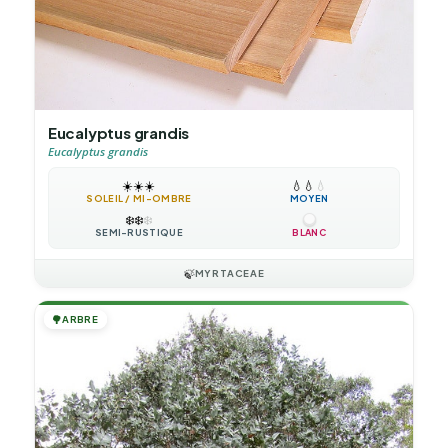
Eucalyptus grandis
Eucalyptus grandis
☀️
☀️
☀️
💧
💧
💧
SOLEIL / MI-OMBRE
MOYEN
❄️
❄️
❄️
SEMI-RUSTIQUE
BLANC
🍃
MYRTACEAE
🌳
ARBRE