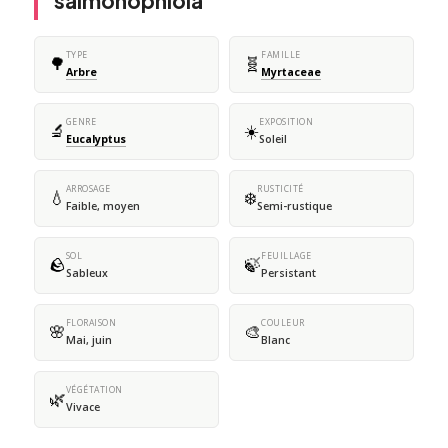
salmonophloia
TYPE
FAMILLE
🌳
🧬
Arbre
Myrtaceae
GENRE
EXPOSITION
🔬
☀️
Eucalyptus
Soleil
ARROSAGE
RUSTICITÉ
💧
❄️
Faible, moyen
Semi-rustique
SOL
FEUILLAGE
🪨
🍃
Sableux
Persistant
FLORAISON
COULEUR
🌸
🎨
Mai, juin
Blanc
VÉGÉTATION
🌿
Vivace