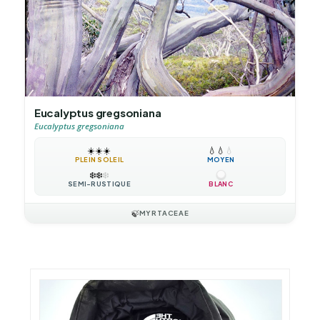
Eucalyptus gregsoniana
Eucalyptus gregsoniana
☀️
☀️
☀️
💧
💧
💧
PLEIN SOLEIL
MOYEN
❄️
❄️
❄️
SEMI-RUSTIQUE
BLANC
🍃
MYRTACEAE