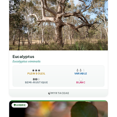
Eucalyptus
Eucalyptus viminalis
☀️
☀️
☀️
💧
💧
💧
PLEIN SOLEIL
VARIABLE
❄️
❄️
❄️
SEMI-RUSTIQUE
BLANC
🍃
MYRTACEAE
🌳
ARBRE