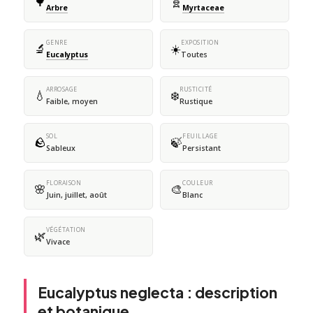
🌳
🧬
Arbre
Myrtaceae
GENRE
EXPOSITION
🔬
☀️
Eucalyptus
Toutes
ARROSAGE
RUSTICITÉ
💧
❄️
Faible, moyen
Rustique
SOL
FEUILLAGE
🪨
🍃
Sableux
Persistant
FLORAISON
COULEUR
🌸
🎨
Juin, juillet, août
Blanc
VÉGÉTATION
🌿
Vivace
Eucalyptus neglecta : description
et botanique