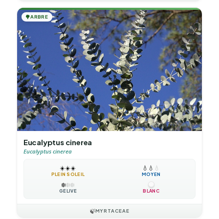
🌳
ARBRE
Eucalyptus cinerea
Eucalyptus cinerea
☀️
☀️
☀️
💧
💧
💧
PLEIN SOLEIL
MOYEN
❄️
❄️
❄️
GÉLIVE
BLANC
🍃
MYRTACEAE