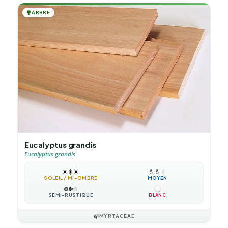
🌳
ARBRE
Eucalyptus grandis
Eucalyptus grandis
☀️
☀️
☀️
💧
💧
💧
SOLEIL / MI-OMBRE
MOYEN
❄️
❄️
❄️
SEMI-RUSTIQUE
BLANC
🍃
MYRTACEAE