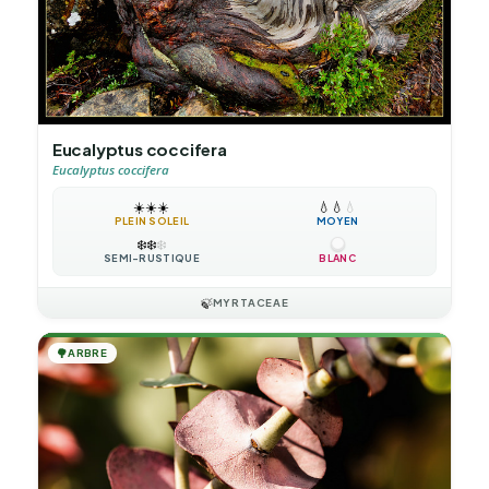
Eucalyptus coccifera
Eucalyptus coccifera
☀️
☀️
☀️
💧
💧
💧
PLEIN SOLEIL
MOYEN
❄️
❄️
❄️
SEMI-RUSTIQUE
BLANC
🍃
MYRTACEAE
🌳
ARBRE