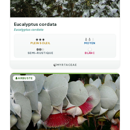
Eucalyptus cordata
Eucalyptus cordata
☀️
☀️
☀️
💧
💧
💧
PLEIN SOLEIL
MOYEN
❄️
❄️
❄️
SEMI-RUSTIQUE
BLANC
🍃
MYRTACEAE
🌲
ARBUSTE