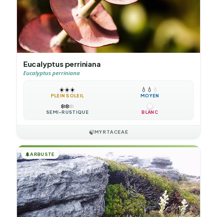
Eucalyptus perriniana
Eucalyptus perriniana
☀️
☀️
☀️
💧
💧
💧
PLEIN SOLEIL
MOYEN
❄️
❄️
❄️
SEMI-RUSTIQUE
BLANC
🍃
MYRTACEAE
🌲
ARBUSTE