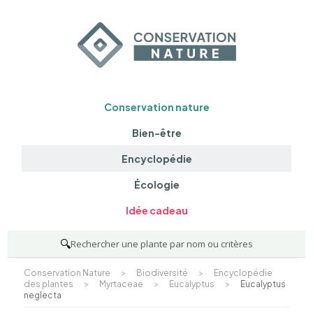
Conservation nature
Bien-être
Encyclopédie
Écologie
Idée cadeau
🔍
Rechercher une plante par nom ou critères
Conservation Nature
>
Biodiversité
>
Encyclopédie
des plantes
>
Myrtaceae
>
Eucalyptus
>
Eucalyptus
neglecta