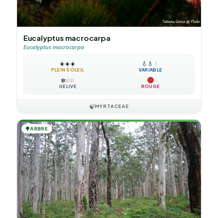
Eucalyptus macrocarpa
Eucalyptus macrocarpa
☀️
☀️
☀️
💧
💧
💧
PLEIN SOLEIL
VARIABLE
❄️
❄️
❄️
GÉLIVE
ROUGE
🍃
MYRTACEAE
🌳
ARBRE