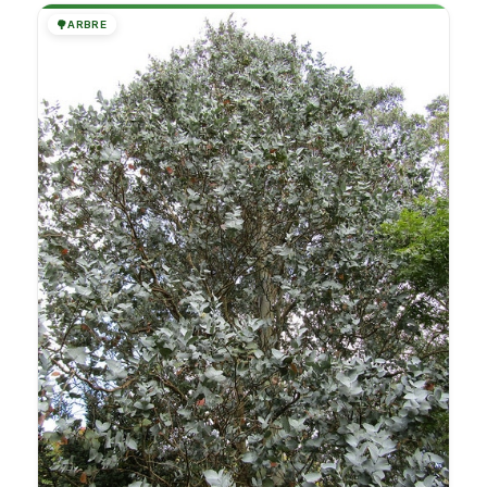
🌳
ARBRE