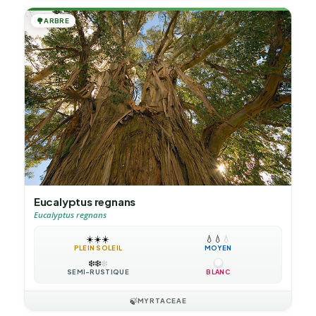
🌳
ARBRE
Eucalyptus regnans
Eucalyptus regnans
☀️
☀️
☀️
💧
💧
💧
PLEIN SOLEIL
MOYEN
❄️
❄️
❄️
SEMI-RUSTIQUE
BLANC
🍃
MYRTACEAE