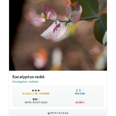
Eucalyptus radié
Eucalyptus radiata
☀️
☀️
☀️
💧
💧
💧
SOLEIL / MI-OMBRE
MOYEN
❄️
❄️
❄️
SEMI-RUSTIQUE
BLANC
🍃
MYRTACEAE