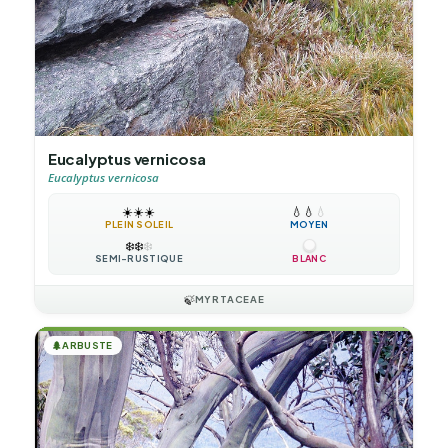
Eucalyptus vernicosa
Eucalyptus vernicosa
☀️
☀️
☀️
💧
💧
💧
PLEIN SOLEIL
MOYEN
❄️
❄️
❄️
SEMI-RUSTIQUE
BLANC
🍃
MYRTACEAE
🌲
ARBUSTE