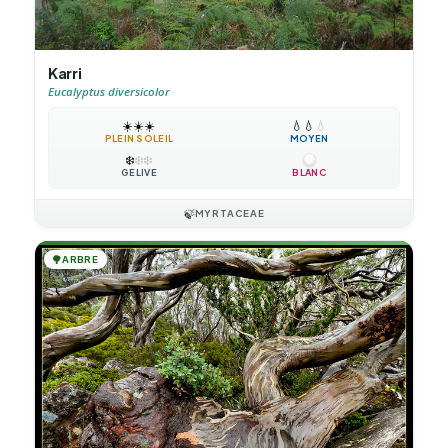
Karri
Eucalyptus diversicolor
☀️
☀️
☀️
💧
💧
💧
PLEIN SOLEIL
MOYEN
❄️
❄️
❄️
GÉLIVE
BLANC
🍃
MYRTACEAE
🌳
ARBRE