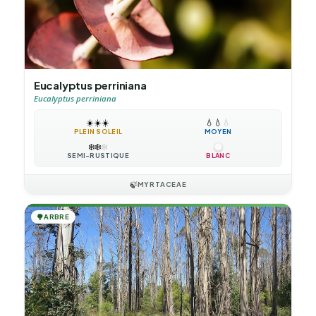
Eucalyptus perriniana
Eucalyptus perriniana
☀️
☀️
☀️
💧
💧
💧
PLEIN SOLEIL
MOYEN
❄️
❄️
❄️
SEMI-RUSTIQUE
BLANC
🍃
MYRTACEAE
🌳
ARBRE