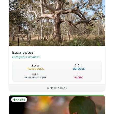
Eucalyptus
Eucalyptus viminalis
☀️
☀️
☀️
💧
💧
💧
PLEIN SOLEIL
VARIABLE
❄️
❄️
❄️
SEMI-RUSTIQUE
BLANC
🍃
MYRTACEAE
🌳
ARBRE