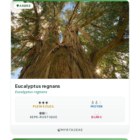
🌳
ARBRE
Eucalyptus regnans
Eucalyptus regnans
☀️
☀️
☀️
💧
💧
💧
PLEIN SOLEIL
MOYEN
❄️
❄️
❄️
SEMI-RUSTIQUE
BLANC
🍃
MYRTACEAE