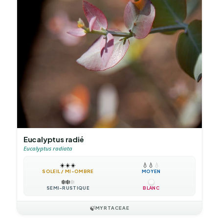
Eucalyptus radié
Eucalyptus radiata
☀️
☀️
☀️
💧
💧
💧
SOLEIL / MI-OMBRE
MOYEN
❄️
❄️
❄️
SEMI-RUSTIQUE
BLANC
🍃
MYRTACEAE