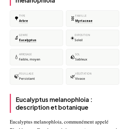
melanophloia
TYPE
FAMILLE
🌳
🧬
Arbre
Myrtaceae
GENRE
EXPOSITION
🔬
☀️
Eucalyptus
Soleil
ARROSAGE
SOL
💧
🪨
Faible, moyen
Sableux
FEUILLAGE
VÉGÉTATION
🍃
🌿
Persistant
Vivace
Eucalyptus melanophloia :
description et botanique
Eucalyptus melanophloia, communément appelé