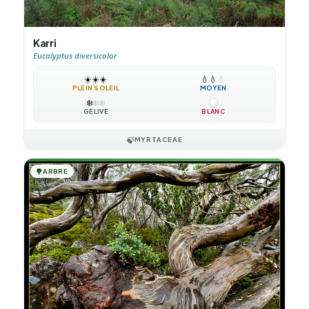
Karri
Eucalyptus diversicolor
☀️
☀️
☀️
💧
💧
💧
PLEIN SOLEIL
MOYEN
❄️
❄️
❄️
GÉLIVE
BLANC
🍃
MYRTACEAE
🌳
ARBRE