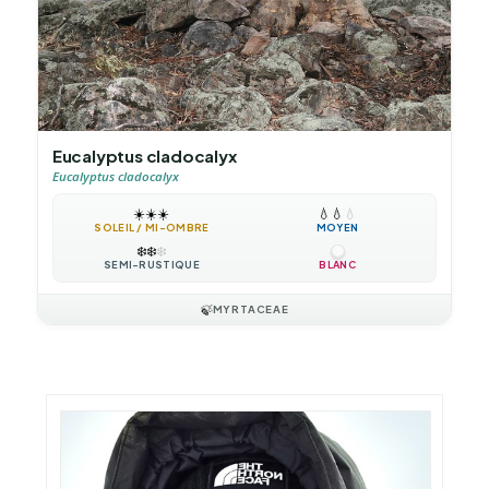
Eucalyptus cladocalyx
Eucalyptus cladocalyx
☀️
☀️
☀️
💧
💧
💧
SOLEIL / MI-OMBRE
MOYEN
❄️
❄️
❄️
SEMI-RUSTIQUE
BLANC
🍃
MYRTACEAE