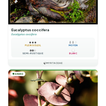
Eucalyptus coccifera
Eucalyptus coccifera
☀️
☀️
☀️
💧
💧
💧
PLEIN SOLEIL
MOYEN
❄️
❄️
❄️
SEMI-RUSTIQUE
BLANC
🍃
MYRTACEAE
🌳
ARBRE