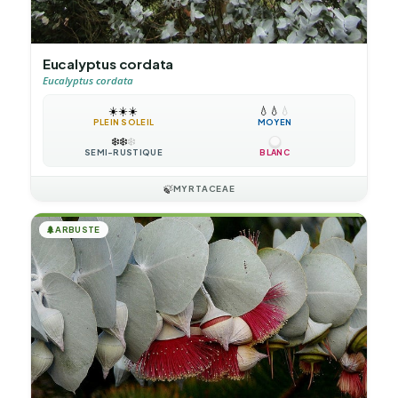
Eucalyptus cordata
Eucalyptus cordata
☀️
☀️
☀️
💧
💧
💧
PLEIN SOLEIL
MOYEN
❄️
❄️
❄️
SEMI-RUSTIQUE
BLANC
🍃
MYRTACEAE
🌲
ARBUSTE