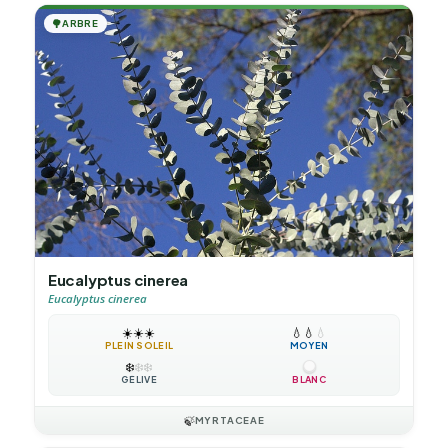
🌳
ARBRE
Eucalyptus cinerea
Eucalyptus cinerea
☀️
☀️
☀️
💧
💧
💧
PLEIN SOLEIL
MOYEN
❄️
❄️
❄️
GÉLIVE
BLANC
🍃
MYRTACEAE