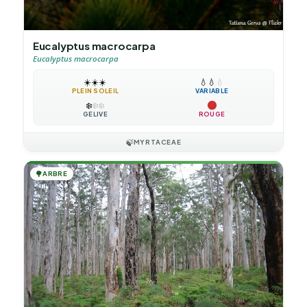
Eucalyptus macrocarpa
Eucalyptus macrocarpa
☀️
☀️
☀️
💧
💧
💧
PLEIN SOLEIL
VARIABLE
❄️
❄️
❄️
GÉLIVE
ROUGE
🍃
MYRTACEAE
🌳
ARBRE