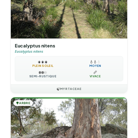
Eucalyptus nitens
Eucalyptus nitens
☀️
☀️
☀️
💧
💧
💧
PLEIN SOLEIL
MOYEN
❄️
❄️
❄️
📏
SEMI-RUSTIQUE
VIVACE
🍃
MYRTACEAE
🌳
ARBRE