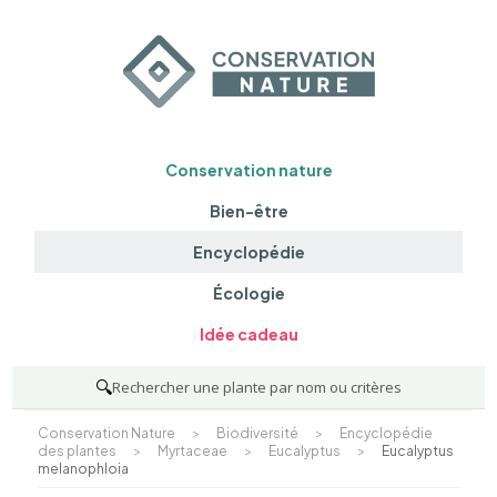
Conservation nature
Bien-être
Encyclopédie
Écologie
Idée cadeau
🔍
Rechercher une plante par nom ou critères
Conservation Nature
>
Biodiversité
>
Encyclopédie
des plantes
>
Myrtaceae
>
Eucalyptus
>
Eucalyptus
melanophloia