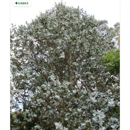
🌳
ARBRE