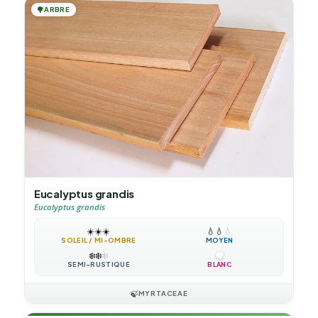
🌳
ARBRE
Eucalyptus grandis
Eucalyptus grandis
☀️
☀️
☀️
💧
💧
💧
SOLEIL / MI-OMBRE
MOYEN
❄️
❄️
❄️
SEMI-RUSTIQUE
BLANC
🍃
MYRTACEAE