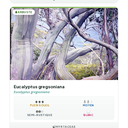
🌲
ARBUSTE
Eucalyptus gregsoniana
Eucalyptus gregsoniana
☀️
☀️
☀️
💧
💧
💧
PLEIN SOLEIL
MOYEN
❄️
❄️
❄️
SEMI-RUSTIQUE
BLANC
🍃
MYRTACEAE