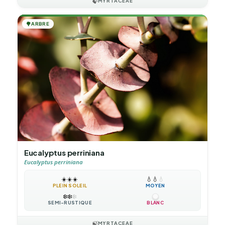
🍃
MYRTACEAE
🌳
ARBRE
Eucalyptus perriniana
Eucalyptus perriniana
☀️
☀️
☀️
💧
💧
💧
PLEIN SOLEIL
MOYEN
❄️
❄️
❄️
SEMI-RUSTIQUE
BLANC
🍃
MYRTACEAE