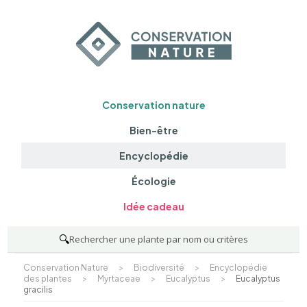
Conservation nature
Bien-être
Encyclopédie
Écologie
Idée cadeau
🔍
Rechercher une plante par nom ou critères
Conservation Nature
>
Biodiversité
>
Encyclopédie
des plantes
>
Myrtaceae
>
Eucalyptus
>
Eucalyptus
gracilis