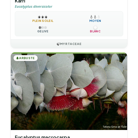
Karri
Eucalyptus diversicolor
☀️
☀️
☀️
💧
💧
💧
PLEIN SOLEIL
MOYEN
❄️
❄️
❄️
GÉLIVE
BLANC
🍃
MYRTACEAE
🌲
ARBUSTE
Eucalyptus macrocarpa