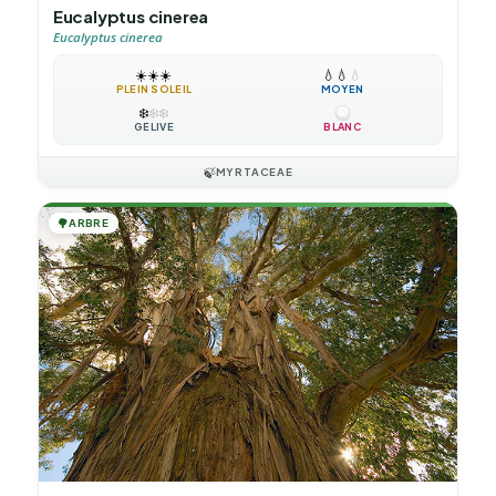
Eucalyptus cinerea
Eucalyptus cinerea
☀️
☀️
☀️
💧
💧
💧
PLEIN SOLEIL
MOYEN
❄️
❄️
❄️
GÉLIVE
BLANC
🍃
MYRTACEAE
🌳
ARBRE