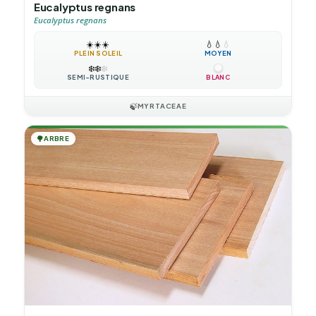
Eucalyptus regnans
Eucalyptus regnans
☀️
☀️
☀️
💧
💧
💧
PLEIN SOLEIL
MOYEN
❄️
❄️
❄️
SEMI-RUSTIQUE
BLANC
🍃
MYRTACEAE
🌳
ARBRE