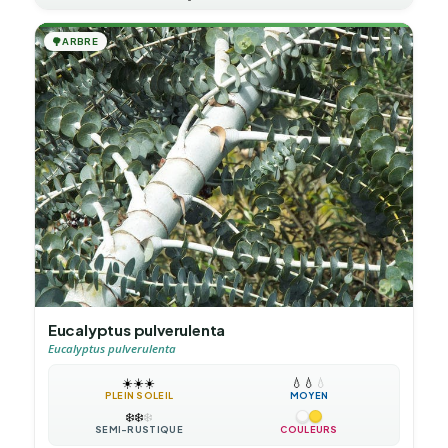
🌳
ARBRE
Eucalyptus pulverulenta
Eucalyptus pulverulenta
☀️
☀️
☀️
💧
💧
💧
PLEIN SOLEIL
MOYEN
❄️
❄️
❄️
SEMI-RUSTIQUE
COULEURS