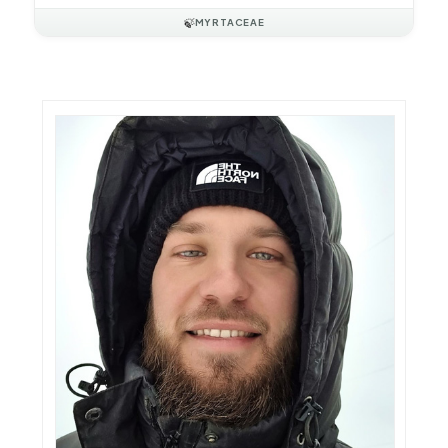
🍃
MYRTACEAE