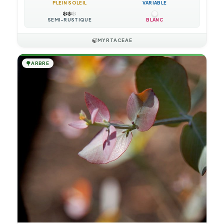
PLEIN SOLEIL
VARIABLE
❄️
❄️
❄️
SEMI-RUSTIQUE
BLANC
🍃
MYRTACEAE
🌳
ARBRE