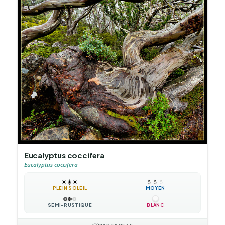
Eucalyptus coccifera
Eucalyptus coccifera
☀️
☀️
☀️
💧
💧
💧
PLEIN SOLEIL
MOYEN
❄️
❄️
❄️
SEMI-RUSTIQUE
BLANC