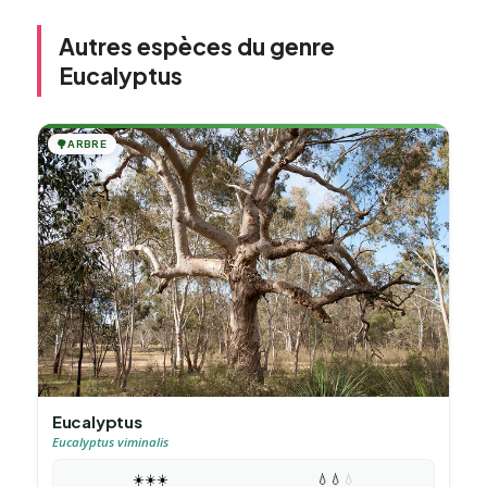
Autres espèces du genre
Eucalyptus
🌳
ARBRE
Eucalyptus
Eucalyptus viminalis
☀️
☀️
☀️
💧
💧
💧