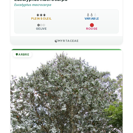
Eucalyptus macrocarpa
☀️
☀️
☀️
💧
💧
💧
PLEIN SOLEIL
VARIABLE
❄️
❄️
❄️
GÉLIVE
ROUGE
🍃
MYRTACEAE
🌳
ARBRE