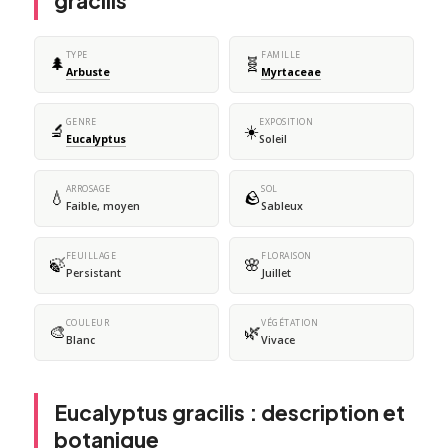
gracilis
TYPE
FAMILLE
🌲
🧬
Arbuste
Myrtaceae
GENRE
EXPOSITION
🔬
☀️
Eucalyptus
Soleil
ARROSAGE
SOL
💧
🪨
Faible, moyen
Sableux
FEUILLAGE
FLORAISON
🍃
🌸
Persistant
Juillet
COULEUR
VÉGÉTATION
🎨
🌿
Blanc
Vivace
Eucalyptus gracilis : description et
botanique