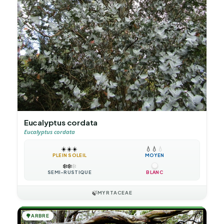
Eucalyptus cordata
Eucalyptus cordata
☀️
☀️
☀️
💧
💧
💧
PLEIN SOLEIL
MOYEN
❄️
❄️
❄️
SEMI-RUSTIQUE
BLANC
🍃
MYRTACEAE
🌳
ARBRE