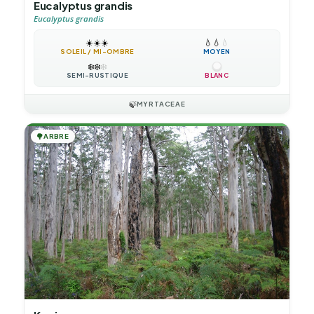
Eucalyptus grandis
Eucalyptus grandis
☀️
☀️
☀️
💧
💧
💧
SOLEIL / MI-OMBRE
MOYEN
❄️
❄️
❄️
SEMI-RUSTIQUE
BLANC
🍃
MYRTACEAE
🌳
ARBRE