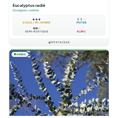
Eucalyptus radié
Eucalyptus radiata
☀️
☀️
☀️
💧
💧
💧
SOLEIL / MI-OMBRE
MOYEN
❄️
❄️
❄️
SEMI-RUSTIQUE
BLANC
🍃
MYRTACEAE
🌳
ARBRE