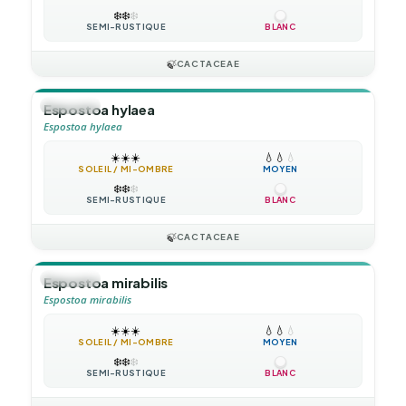
❄️
❄️
❄️
SEMI-RUSTIQUE
BLANC
🍃
CACTACEAE
🪴
VIVACE
Espostoa hylaea
Espostoa hylaea
☀️
☀️
☀️
💧
💧
💧
SOLEIL / MI-OMBRE
MOYEN
❄️
❄️
❄️
SEMI-RUSTIQUE
BLANC
🍃
CACTACEAE
🪴
VIVACE
Espostoa mirabilis
Espostoa mirabilis
☀️
☀️
☀️
💧
💧
💧
SOLEIL / MI-OMBRE
MOYEN
❄️
❄️
❄️
SEMI-RUSTIQUE
BLANC