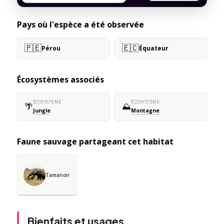
Pays où l'espèce a été observée
🇵🇪
🇪🇨
Pérou
Équateur
Écosystèmes associés
ÉCOSYSTÈME
ÉCOSYSTÈME
🌴
⛰️
Jungle
Montagne
Faune sauvage partageant cet habitat
Tamanoir
Bienfaits et usages