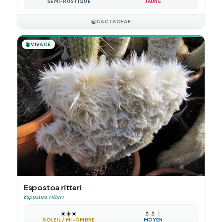
SEMI-RUSTIQUE
JAUNE
🍃
CACTACEAE
🪴
VIVACE
Espostoa ritteri
Espostoa ritteri
☀️
☀️
☀️
💧
💧
💧
SOLEIL / MI-OMBRE
MOYEN