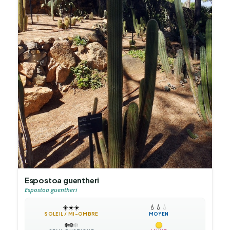
Espostoa guentheri
Espostoa guentheri
☀️
☀️
☀️
💧
💧
💧
SOLEIL / MI-OMBRE
MOYEN
❄️
❄️
❄️