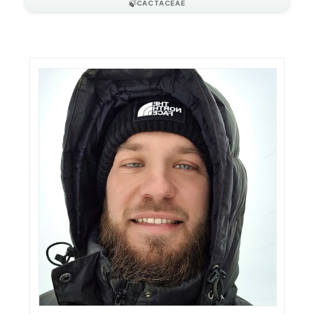
🍃
CACTACEAE