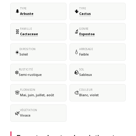
TYPE
TYPE
🌲
🌵
Arbuste
Cactus
FAMILLE
GENRE
🧬
🔬
Cactaceae
Espostoa
EXPOSITION
ARROSAGE
☀️
💧
Soleil
Faible
RUSTICITÉ
SOL
❄️
🪨
Semi-rustique
Sableux
FLORAISON
COULEUR
🌸
🎨
Mai, juin, juillet, août
Blanc, violet
VÉGÉTATION
🌿
Vivace