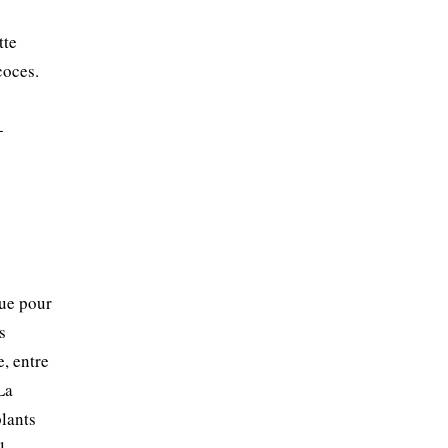
tte
coces.
-
s
que pour
s
e, entre
La
plants
l.