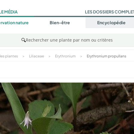
LE MÉDIA
LES DOSSIERS COMPLE
rvation nature
Bien-être
Encyclopédie
🔍
Rechercher une plante par nom ou critères
es plantes
>
Liliaceae
>
Erythronium
>
Erythronium propullans