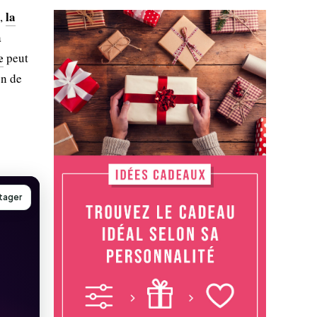
la
t,
a
e
peut
on de