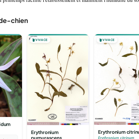
-de-chien
🪴
VIVACE
🪴
VIVACE
bidum
Erythronium citri
Erythronium
purpurascens
Erythronium citrinum