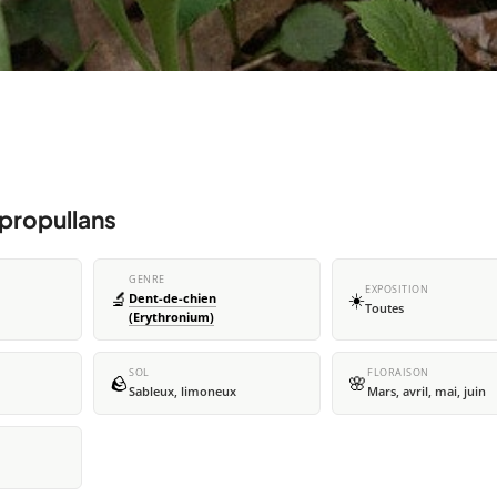
propullans
GENRE
EXPOSITION
🔬
☀️
Dent-de-chien
Toutes
(Erythronium)
SOL
FLORAISON
🪨
🌸
Sableux, limoneux
Mars, avril, mai, juin