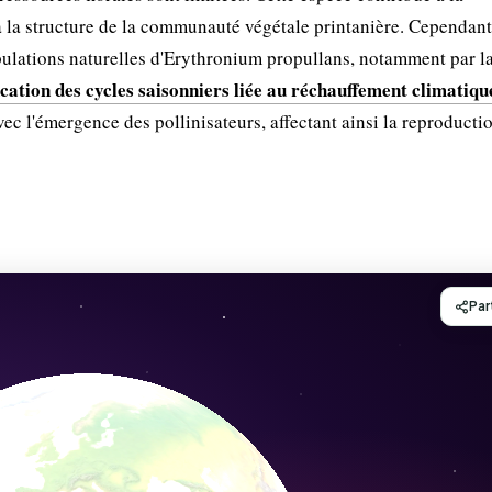
 à la structure de la communauté végétale printanière. Cependan
lations naturelles d'Erythronium propullans, notamment par l
cation des cycles saisonniers liée au réchauffement climatiqu
c l'émergence des pollinisateurs, affectant ainsi la reproducti