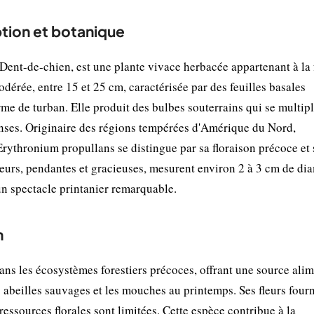
ption et botanique
nt-de-chien, est une plante vivace herbacée appartenant à la 
odérée, entre 15 et 25 cm, caractérisée par des feuilles basales
rme de turban. Elle produit des bulbes souterrains qui se multipl
enses. Originaire des régions tempérées d'Amérique du Nord,
Erythronium propullans se distingue par sa floraison précoce et 
fleurs, pendantes et gracieuses, mesurent environ 2 à 3 cm de dia
un spectacle printanier remarquable.
n
ns les écosystèmes forestiers précoces, offrant une source alim
 abeilles sauvages et les mouches au printemps. Ses fleurs four
ressources florales sont limitées. Cette espèce contribue à la