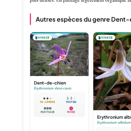
Autres espèces du genre Dent
🪴
VIVACE
🪴
VIVACE
Dent-de-chien
Erythronium dens-canis
☀️
☀️
☀️
💧
💧
💧
MI-OMBRE
MOYEN
❄️
❄️
❄️
RUSTIQUE
ROSE
Erythronium al
Erythronium albidum