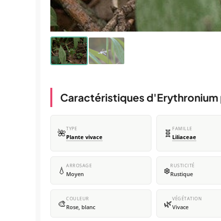
Caractéristiques d'Erythronium 
TYPE
FAMILLE
🌺
🧬
Plante vivace
Liliaceae
ARROSAGE
RUSTICITÉ
💧
❄️
Moyen
Rustique
COULEUR
VÉGÉTATION
🎨
🌿
Rose, blanc
Vivace