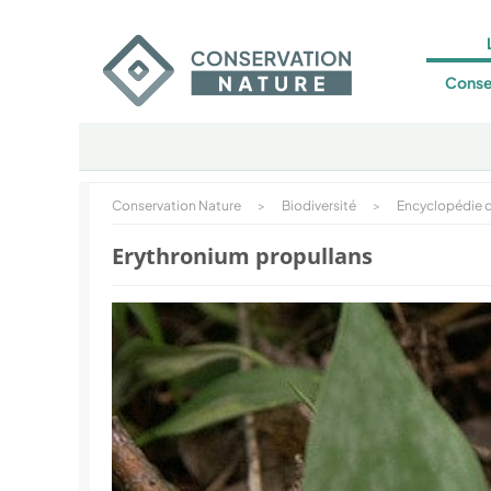
Conse
Conservation Nature
>
Biodiversité
>
Encyclopédie d
Erythronium propullans