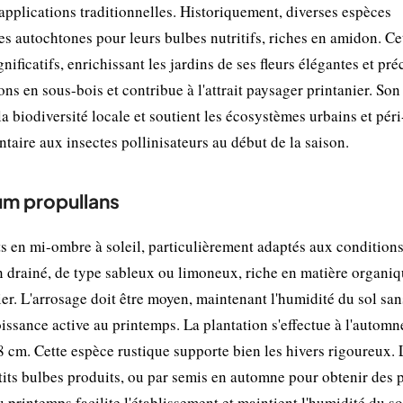
 applications traditionnelles. Historiquement, diverses espèces
 autochtones pour leurs bulbes nutritifs, riches en amidon. Ce
ificatifs, enrichissant les jardins de ses fleurs élégantes et pré
ons en sous-bois et contribue à l'attrait paysager printanier. Son
a biodiversité locale et soutient les écosystèmes urbains et péri
ntaire aux insectes pollinisateurs au début de la saison.
ium propullans
 en mi-ombre à soleil, particulièrement adaptés aux condition
bien drainé, de type sableux ou limoneux, riche en matière organi
ier. L'arrosage doit être moyen, maintenant l'humidité du sol san
roissance active au printemps. La plantation s'effectue à l'automn
 cm. Cette espèce rustique supporte bien les hivers rigoureux. 
etits bulbes produits, ou par semis en automne pour obtenir des 
printemps facilite l'établissement et maintient l'humidité du so