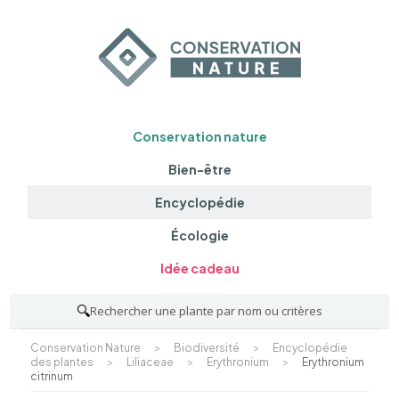
Conservation nature
Bien-être
Encyclopédie
Écologie
Idée cadeau
🔍
Rechercher une plante par nom ou critères
Conservation Nature
>
Biodiversité
>
Encyclopédie
des plantes
>
Liliaceae
>
Erythronium
>
Erythronium
citrinum