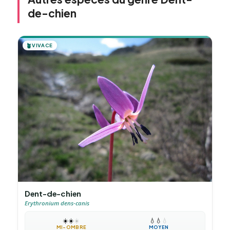
de-chien
🪴
VIVACE
Dent-de-chien
Erythronium dens-canis
☀️
☀️
☀️
💧
💧
💧
MI-OMBRE
MOYEN