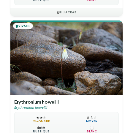
RUSTIQUE
JAUNE
🍃
LILIACEAE
🪴
VIVACE
Erythronium howellii
Erythronium howellii
☀️
☀️
☀️
💧
💧
💧
MI-OMBRE
MOYEN
❄️
❄️
❄️
RUSTIQUE
BLANC