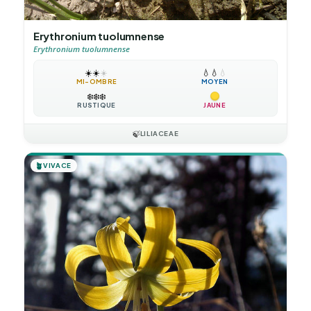
Erythronium tuolumnense
Erythronium tuolumnense
☀️
☀️
☀️
💧
💧
💧
MI-OMBRE
MOYEN
❄️
❄️
❄️
RUSTIQUE
JAUNE
🍃
LILIACEAE
🪴
VIVACE