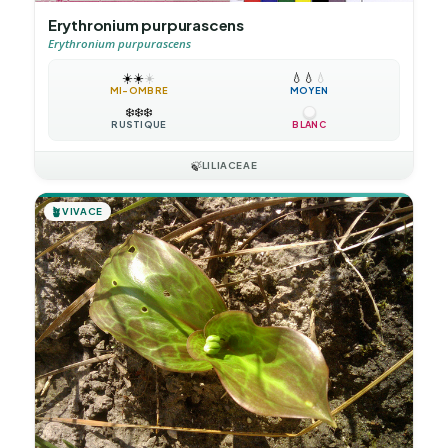
Erythronium purpurascens
Erythronium purpurascens
☀️
☀️
☀️
💧
💧
💧
MI-OMBRE
MOYEN
❄️
❄️
❄️
RUSTIQUE
BLANC
🍃
LILIACEAE
🪴
VIVACE