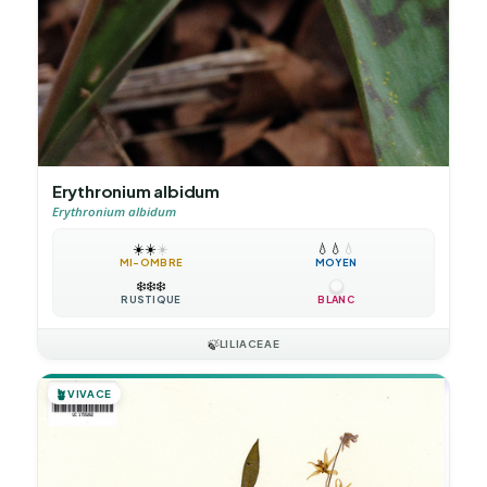
Erythronium albidum
Erythronium albidum
☀️
☀️
☀️
💧
💧
💧
MI-OMBRE
MOYEN
❄️
❄️
❄️
RUSTIQUE
BLANC
🍃
LILIACEAE
🪴
VIVACE