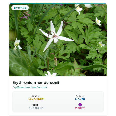
🪴
VIVACE
Erythronium hendersonii
Erythronium hendersonii
☀️
☀️
☀️
💧
💧
💧
MI-OMBRE
MOYEN
❄️
❄️
❄️
RUSTIQUE
VIOLET