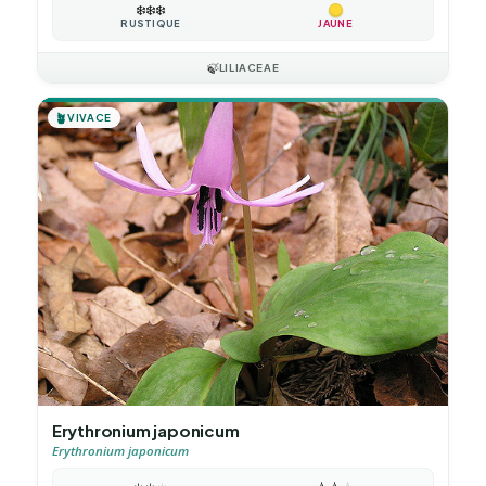
❄️
❄️
❄️
RUSTIQUE
JAUNE
🍃
LILIACEAE
🪴
VIVACE
Erythronium japonicum
Erythronium japonicum