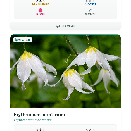
☀️
☀️
☀️
💧
💧
💧
MI-OMBRE
MOYEN
📏
ROSE
VIVACE
🍃
LILIACEAE
🪴
VIVACE
Erythronium montanum
Erythronium montanum
☀️
☀️
☀️
💧
💧
💧