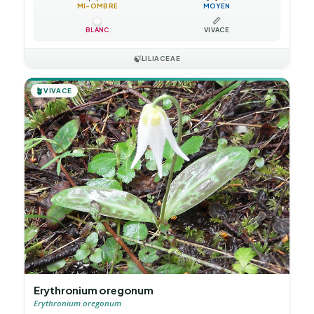
MI-OMBRE
MOYEN
📏
BLANC
VIVACE
🍃
LILIACEAE
🪴
VIVACE
Erythronium oregonum
Erythronium oregonum