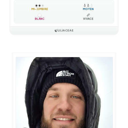
☀️
☀️
☀️
💧
💧
💧
MI-OMBRE
MOYEN
📏
BLANC
VIVACE
🍃
LILIACEAE