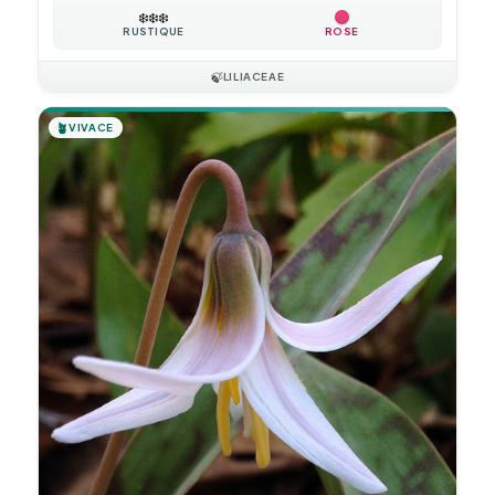
❄️
❄️
❄️
RUSTIQUE
ROSE
🍃
LILIACEAE
🪴
VIVACE