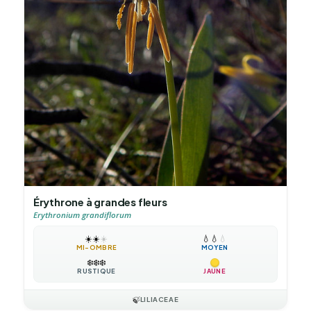
Érythrone à grandes fleurs
Erythronium grandiflorum
☀️
☀️
☀️
💧
💧
💧
MI-OMBRE
MOYEN
❄️
❄️
❄️
RUSTIQUE
JAUNE
🍃
LILIACEAE