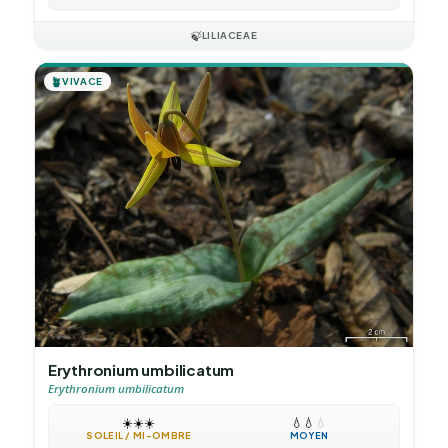
🍃
LILIACEAE
🪴
VIVACE
Erythronium umbilicatum
Erythronium umbilicatum
☀️
☀️
☀️
💧
💧
💧
SOLEIL / MI-OMBRE
MOYEN