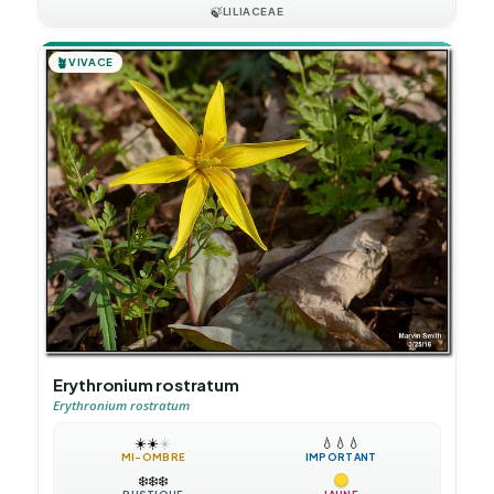
🍃
LILIACEAE
🪴
VIVACE
Erythronium rostratum
Erythronium rostratum
☀️
☀️
☀️
💧
💧
💧
MI-OMBRE
IMPORTANT
❄️
❄️
❄️