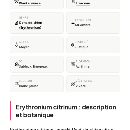
🌺
🧬
Plante vivace
Liliaceae
GENRE
EXPOSITION
🔬
☀️
Dent-de-chien
Mi-ombre
(Erythronium)
ARROSAGE
RUSTICITÉ
💧
❄️
Moyen
Rustique
SOL
FLORAISON
🪨
🌸
Sableux, limoneux
Avril, mai
COULEUR
VÉGÉTATION
🎨
🌿
Blanc, jaune
Vivace
Erythronium citrinum : description
et botanique
Erythronium citrinum, appelé Dent-de-chien citrin,