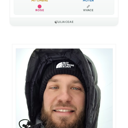
MI-OMBRE
MOYEN
📏
ROSE
VIVACE
🍃
LILIACEAE