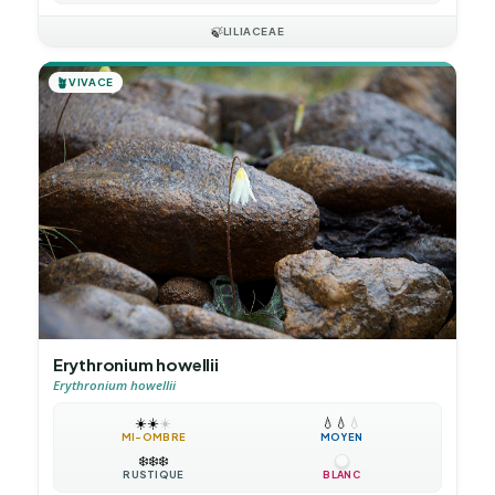
🍃
LILIACEAE
🪴
VIVACE
Erythronium howellii
Erythronium howellii
☀️
☀️
☀️
💧
💧
💧
MI-OMBRE
MOYEN
❄️
❄️
❄️
RUSTIQUE
BLANC