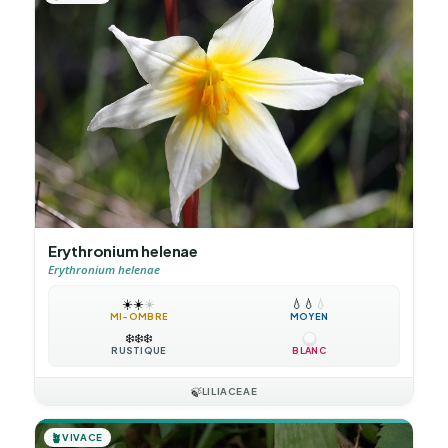
Erythronium helenae
Erythronium helenae
☀️
☀️
☀️
💧
💧
💧
MI-OMBRE
MOYEN
❄️
❄️
❄️
RUSTIQUE
BLANC
🍃
LILIACEAE
🪴
VIVACE