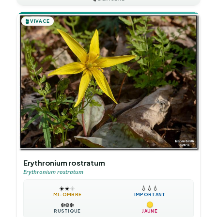
🪴
VIVACE
Erythronium rostratum
Erythronium rostratum
☀️
☀️
☀️
💧
💧
💧
MI-OMBRE
IMPORTANT
❄️
❄️
❄️
RUSTIQUE
JAUNE