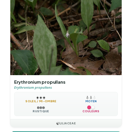
Erythronium propullans
Erythronium propullans
☀️
☀️
☀️
💧
💧
💧
SOLEIL / MI-OMBRE
MOYEN
❄️
❄️
❄️
RUSTIQUE
COULEURS
🍃
LILIACEAE