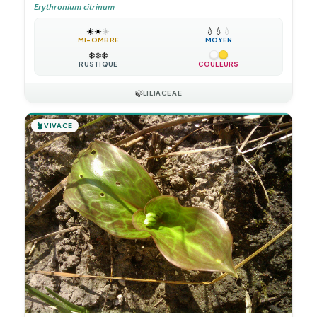
Erythronium citrinum
☀️
☀️
☀️
💧
💧
💧
MI-OMBRE
MOYEN
❄️
❄️
❄️
RUSTIQUE
COULEURS
🍃
LILIACEAE
🪴
VIVACE