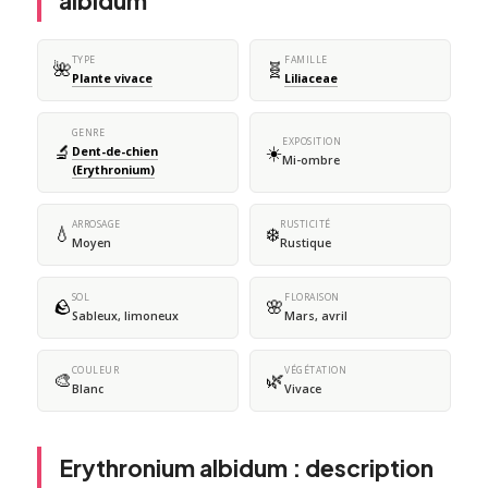
albidum
TYPE
FAMILLE
🌺
🧬
Plante vivace
Liliaceae
GENRE
EXPOSITION
🔬
☀️
Dent-de-chien
Mi-ombre
(Erythronium)
ARROSAGE
RUSTICITÉ
💧
❄️
Moyen
Rustique
SOL
FLORAISON
🪨
🌸
Sableux, limoneux
Mars, avril
COULEUR
VÉGÉTATION
🎨
🌿
Blanc
Vivace
Erythronium albidum : description