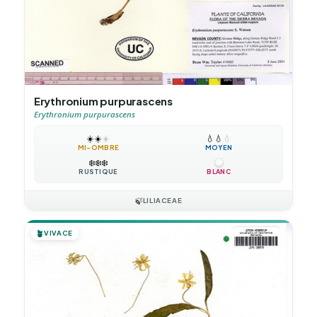
Erythronium purpurascens
Erythronium purpurascens
☀️
☀️
☀️
💧
💧
💧
MI-OMBRE
MOYEN
❄️
❄️
❄️
RUSTIQUE
BLANC
🍃
LILIACEAE
🪴
VIVACE