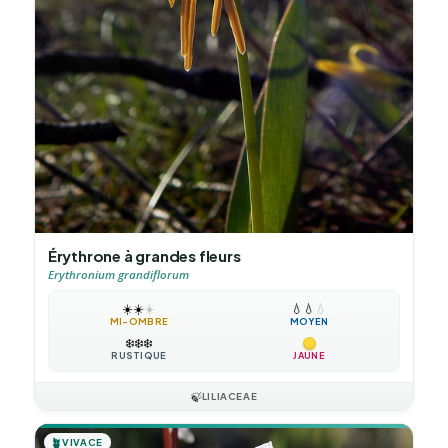
Érythrone à grandes fleurs
Erythronium grandiflorum
☀️
☀️
☀️
💧
💧
💧
MI-OMBRE
MOYEN
❄️
❄️
❄️
RUSTIQUE
JAUNE
🍃
LILIACEAE
🪴
VIVACE