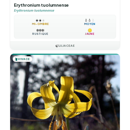
Erythronium tuolumnense
Erythronium tuolumnense
☀️
☀️
☀️
💧
💧
💧
MI-OMBRE
MOYEN
❄️
❄️
❄️
RUSTIQUE
JAUNE
🍃
LILIACEAE
🪴
VIVACE