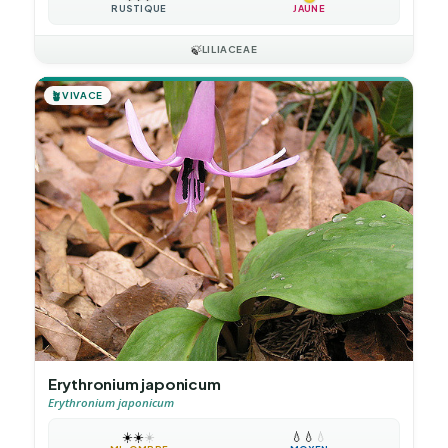
RUSTIQUE
JAUNE
🍃
LILIACEAE
🪴
VIVACE
Erythronium japonicum
Erythronium japonicum
☀️
☀️
☀️
💧
💧
💧