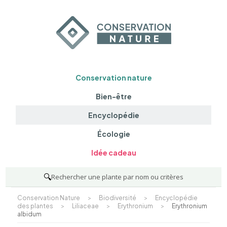
Conservation nature
Bien-être
Encyclopédie
Écologie
Idée cadeau
🔍
Rechercher une plante par nom ou critères
Conservation Nature
>
Biodiversité
>
Encyclopédie
des plantes
>
Liliaceae
>
Erythronium
>
Erythronium
albidum