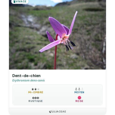
🪴
VIVACE
Dent-de-chien
Erythronium dens-canis
☀️
☀️
☀️
💧
💧
💧
MI-OMBRE
MOYEN
❄️
❄️
❄️
RUSTIQUE
ROSE
🍃
LILIACEAE