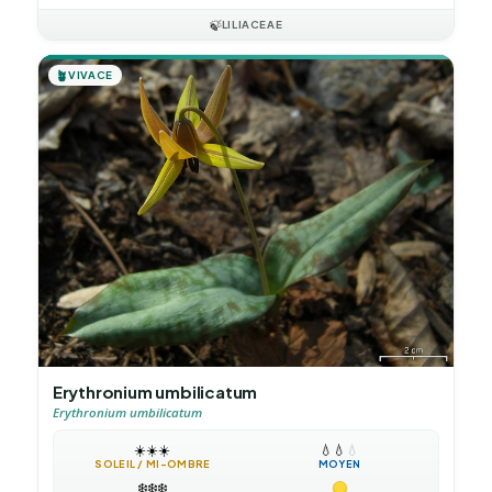
🍃
LILIACEAE
🪴
VIVACE
Erythronium umbilicatum
Erythronium umbilicatum
☀️
☀️
☀️
💧
💧
💧
SOLEIL / MI-OMBRE
MOYEN
❄️
❄️
❄️