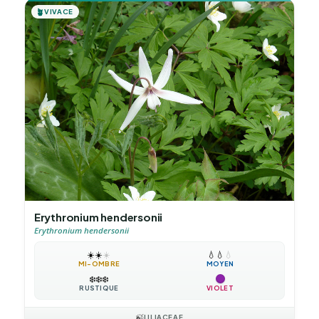
🪴
VIVACE
Erythronium hendersonii
Erythronium hendersonii
☀️
☀️
☀️
💧
💧
💧
MI-OMBRE
MOYEN
❄️
❄️
❄️
RUSTIQUE
VIOLET
🍃
LILIACEAE