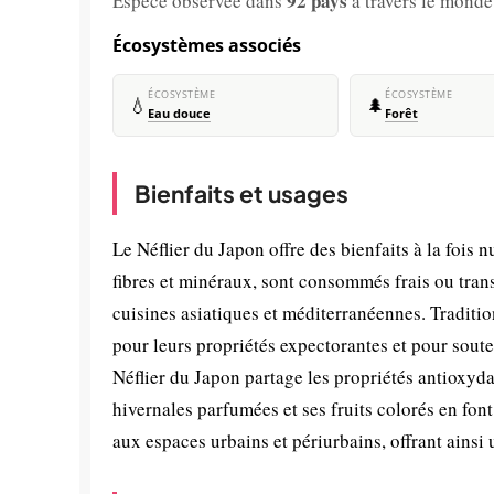
92 pays
Espèce observée dans
à travers le monde
Écosystèmes associés
ÉCOSYSTÈME
ÉCOSYSTÈME
💧
🌲
Eau douce
Forêt
Bienfaits et usages
Le Néflier du Japon offre des bienfaits à la fois 
fibres et minéraux, sont consommés frais ou trans
cuisines asiatiques et méditerranéennes. Tradition
pour leurs propriétés expectorantes et pour sout
Néflier du Japon partage les propriétés antioxyda
hivernales parfumées et ses fruits colorés en font
aux espaces urbains et périurbains, offrant ainsi 