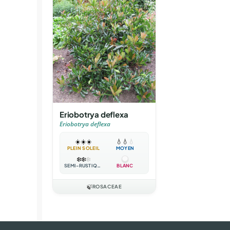
Eriobotrya deflexa
Eriobotrya deflexa
☀️
☀️
☀️
💧
💧
💧
PLEIN SOLEIL
MOYEN
❄️
❄️
❄️
SEMI-RUSTIQUE
BLANC
🍃
ROSACEAE