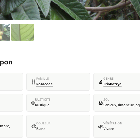
apon
FAMILLE
GENRE
🧬
🔬
Rosaceae
Eriobotrya
RUSTICITÉ
SOL
❄️
🪨
Rustique
Sableux, limoneux, ar
COULEUR
VÉGÉTATION
🎨
🌿
embre,
Blanc
Vivace