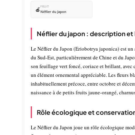
FRUIT
🍎
Néflier du Japon
Néflier du japon : description e
Le Néflier du Japon (Eriobotrya japonica) est un a
du Sud-Est, particulièrement de Chine et du Japon
son feuillage vert foncé, coriace et brillant, avec
un élément ornemental appréciable. Les fleurs b
inhabituellement précoce, entre octobre et décem
naissance à de petits fruits jaune-orangé, charnus
Rôle écologique et conservatio
Le Néflier du Japon joue un rôle écologique modé