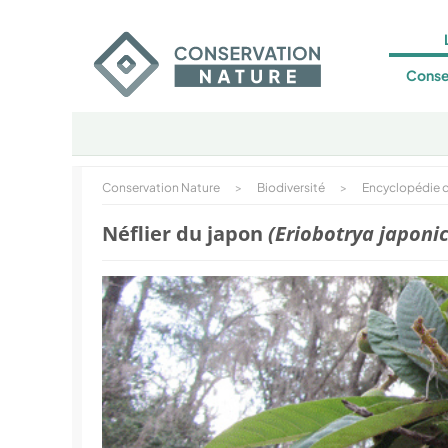
Conse
Conservation Nature
>
Biodiversité
>
Encyclopédie d
Néflier du japon
(Eriobotrya japoni