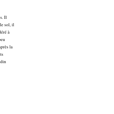
. Il
e sol, il
déré à
peu
après la
ts
rdin