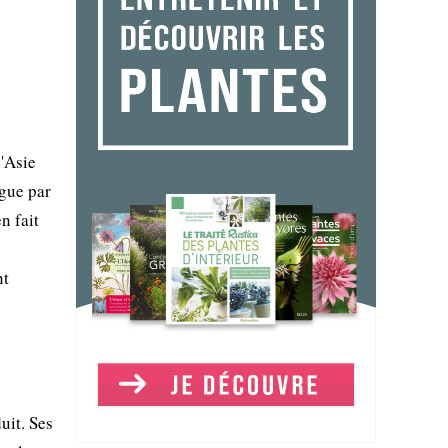
d'Asie
ngue par
n fait
nt
uit. Ses