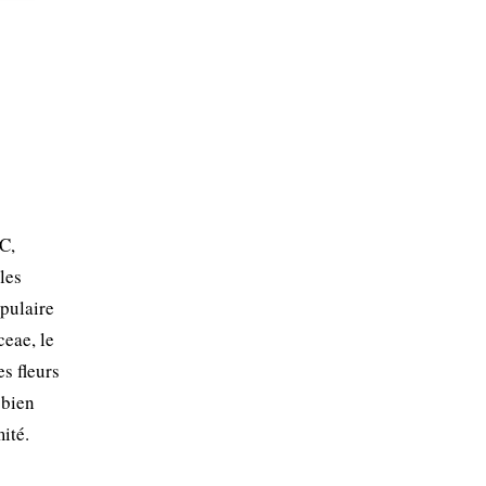
 C,
les
opulaire
ceae, le
s fleurs
 bien
ité.