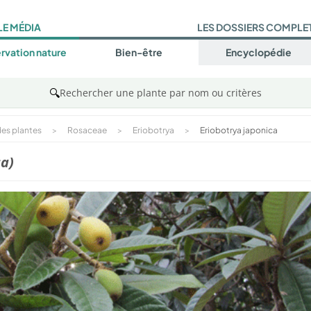
LE MÉDIA
LES DOSSIERS COMPLE
rvation nature
Bien-être
Encyclopédie
🔍
Rechercher une plante par nom ou critères
es plantes
>
Rosaceae
>
Eriobotrya
>
Eriobotrya japonica
ca)