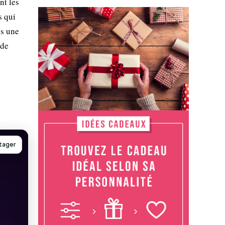
nt les
s qui
ns une
 de