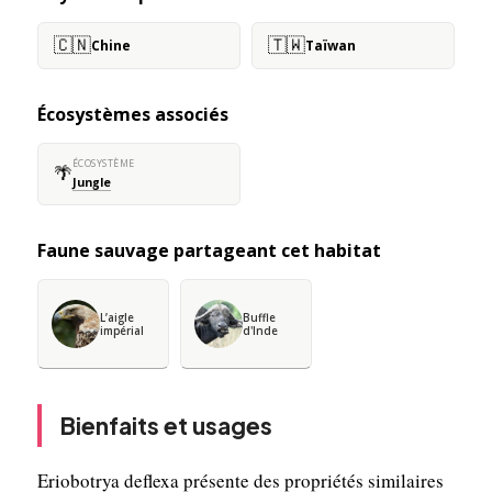
🇨🇳
🇹🇼
Chine
Taïwan
Écosystèmes associés
ÉCOSYSTÈME
🌴
Jungle
Faune sauvage partageant cet habitat
L’aigle
Buffle
impérial
d'Inde
Bienfaits et usages
Eriobotrya deflexa présente des propriétés similaires