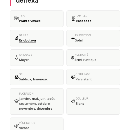
deflexa
TYPE
FAMILLE
🌺
🧬
Plante vivace
Rosaceae
GENRE
EXPOSITION
🔬
☀️
Eriobotrya
Soleil
ARROSAGE
RUSTICITÉ
💧
❄️
Moyen
Semi-rustique
SOL
FEUILLAGE
🪨
🍃
Sableux, limoneux
Persistant
FLORAISON
Janvier, mai, juin, août,
COULEUR
🌸
🎨
septembre, octobre,
Blanc
novembre, décembre
VÉGÉTATION
🌿
Vivace