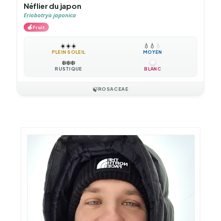
Néflier du japon
Eriobotrya japonica
🍎
Fruit
☀️
☀️
☀️
💧
💧
💧
PLEIN SOLEIL
MOYEN
❄️
❄️
❄️
RUSTIQUE
BLANC
🍃
ROSACEAE