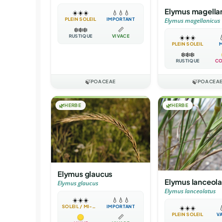
Elymus magella
☀️
☀️
☀️
💧
💧
💧
PLEIN SOLEIL
IMPORTANT
Elymus magellanicus
❄️
❄️
❄️
📏
RUSTIQUE
VIVACE
☀️
☀️
☀️

PLEIN SOLEIL
❄️
❄️
❄️
RUSTIQUE
CO
🍃
POACEAE
🍃
POACEA
🌿
HERBE
🌿
HERBE
Elymus glaucus
Elymus lanceola
Elymus glaucus
Elymus lanceolatus
☀️
☀️
☀️
💧
💧
💧
SOLEIL / MI-OMBRE
IMPORTANT
☀️
☀️
☀️

PLEIN SOLEIL
V
📏