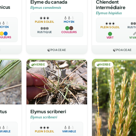
Élyme du canada
Chiendent
nicus
intermédiaire
Elymus canadensis
Elymus hispidus
☀️
☀️
☀️
💧
💧
💧
PLEIN SOLEIL
MOYEN

💧
💧
☀️
☀️
☀️
❄️
❄️
MOYEN
PLEIN SOLEIL
RUST
❄️
❄️
❄️
RUSTIQUE
COULEURS

ULEURS
VERT
VIV
E
🍃
POACEAE
🍃
POACEAE
🌿
HERBE
🌿
HERBE
tus
Elymus scribneri
Elymus scribneri

💧
💧
☀️
☀️
☀️
💧
💧
💧
ARIABLE
PLEIN SOLEIL
VARIABLE