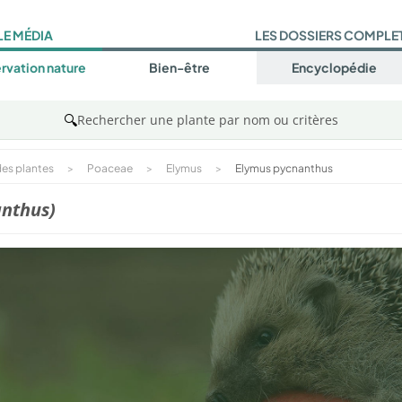
LE MÉDIA
LES DOSSIERS COMPLE
rvation nature
Bien-être
Encyclopédie
🔍
Rechercher une plante par nom ou critères
es plantes
>
Poaceae
>
Elymus
>
Elymus pycnanthus
anthus)