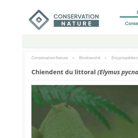
Conse
Conservation Nature
>
Biodiversité
>
Encyclopédie d
Chiendent du littoral
(Elymus pycn