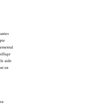
iantes
pie
rnemental
uillage
lle aide
out en
 sa