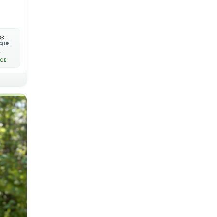
❄️
IQUE

ACE