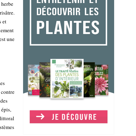
e herbe
risâtre.
 et
llement
'est une
mes
e contre
 des
 épis,
ittoral
ystèmes