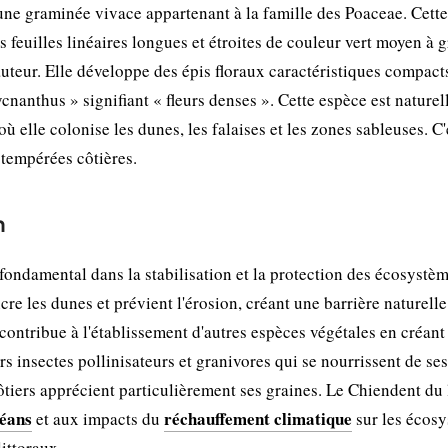
 une graminée vivace appartenant à la famille des Poaceae. Cett
s feuilles linéaires longues et étroites de couleur vert moyen à g
uteur. Elle développe des épis floraux caractéristiques compacts
ycnanthus » signifiant « fleurs denses ». Cette espèce est nature
ù elle colonise les dunes, les falaises et les zones sableuses. C
 tempérées côtières.
n
fondamental dans la stabilisation et la protection des écosystè
cre les dunes et prévient l'érosion, créant une barrière naturell
contribue à l'établissement d'autres espèces végétales en créant
rs insectes pollinisateurs et granivores qui se nourrissent de ses
ôtiers apprécient particulièrement ses graines. Le Chiendent du l
céans
réchauffement climatique
et aux impacts du
sur les écos
ittoraux.