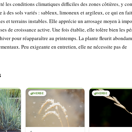
culté les conditions climatiques difficiles des zones côtières, y co
e à des sols variés : sableux, limoneux et argileux, ce qui en fai
nes et terrains instables. Elle apprécie un arrosage moyen à impo
ses de croissance active. Une fois établie, elle tolère bien les p
n hiver pour réapparaître au printemps. La plante fleurit abonda
ementaux. Peu exigeante en entretien, elle ne nécessite pas de
s
🌿
HERBE
🌿
HERBE