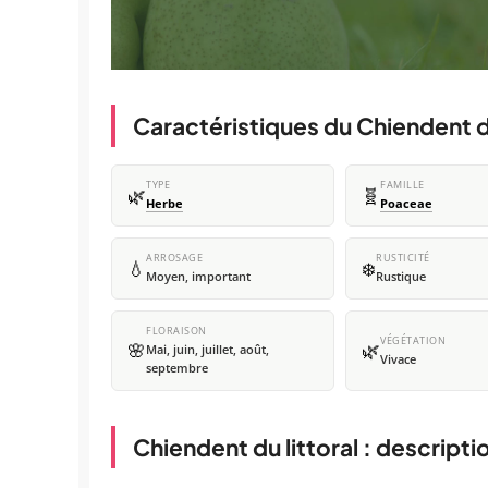
Caractéristiques du Chiendent du
TYPE
FAMILLE
🌿
🧬
Herbe
Poaceae
ARROSAGE
RUSTICITÉ
💧
❄️
Moyen, important
Rustique
FLORAISON
VÉGÉTATION
🌸
🌿
Mai, juin, juillet, août,
Vivace
septembre
Chiendent du littoral : descript