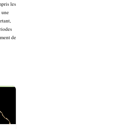
mpris les
t une
rtant,
ériodes
mment de