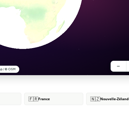
🇫🇷
🇳🇿
France
Nouvelle-Zéland