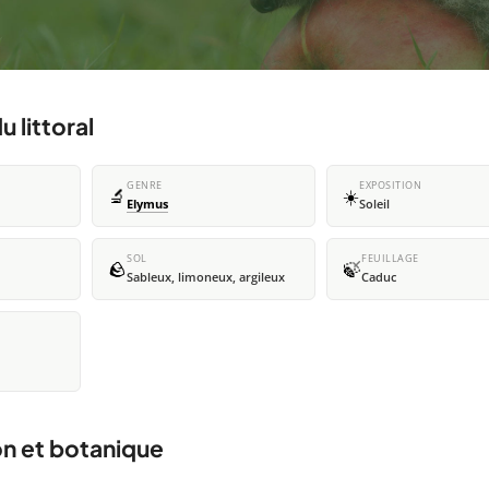
 littoral
GENRE
EXPOSITION
🔬
☀️
Elymus
Soleil
SOL
FEUILLAGE
🪨
🍃
Sableux, limoneux, argileux
Caduc
ion et botanique