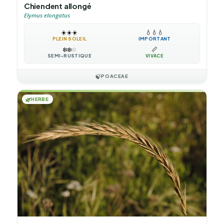
Chiendent allongé
Elymus elongatus
☀️
☀️
☀️
💧
💧
💧
PLEIN SOLEIL
IMPORTANT
❄️
❄️
❄️
📏
SEMI-RUSTIQUE
VIVACE
🍃
POACEAE
🌿
HERBE