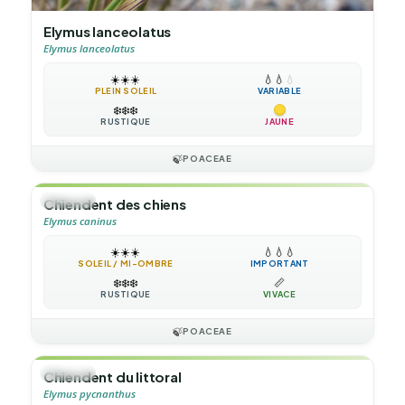
Elymus lanceolatus
Elymus lanceolatus
☀️
☀️
☀️
💧
💧
💧
PLEIN SOLEIL
VARIABLE
❄️
❄️
❄️
RUSTIQUE
JAUNE
🍃
POACEAE
🌿
HERBE
Chiendent des chiens
Elymus caninus
☀️
☀️
☀️
💧
💧
💧
SOLEIL / MI-OMBRE
IMPORTANT
❄️
❄️
❄️
📏
RUSTIQUE
VIVACE
🍃
POACEAE
🌿
HERBE
Chiendent du littoral
Elymus pycnanthus