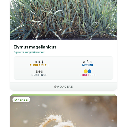
Elymus magellanicus
Elymus magellanicus
☀️
☀️
☀️
💧
💧
💧
PLEIN SOLEIL
MOYEN
❄️
❄️
❄️
RUSTIQUE
COULEURS
🍃
POACEAE
🌿
HERBE