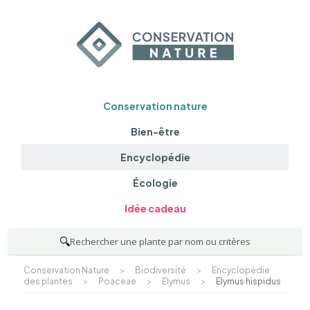
Conservation nature
Bien-être
Encyclopédie
Écologie
Idée cadeau
🔍
Rechercher une plante par nom ou critères
Conservation Nature
>
Biodiversité
>
Encyclopédie
des plantes
>
Poaceae
>
Elymus
>
Elymus hispidus