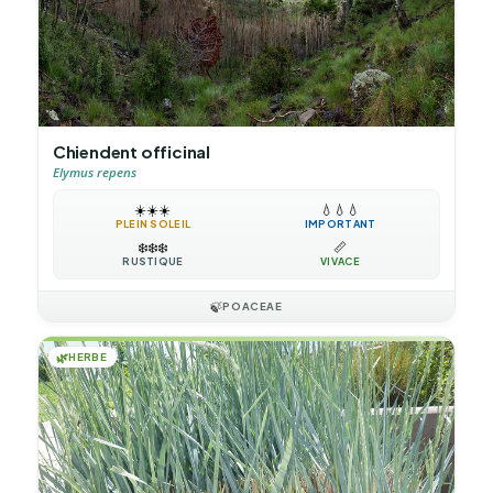
Chiendent officinal
Elymus repens
☀️
☀️
☀️
💧
💧
💧
PLEIN SOLEIL
IMPORTANT
❄️
❄️
❄️
📏
RUSTIQUE
VIVACE
🍃
POACEAE
🌿
HERBE