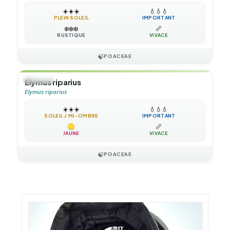
☀️
☀️
☀️
💧
💧
💧
PLEIN SOLEIL
IMPORTANT
❄️
❄️
❄️
📏
RUSTIQUE
VIVACE
🍃
POACEAE
🌿
HERBE
Elymus riparius
Elymus riparius
☀️
☀️
☀️
💧
💧
💧
SOLEIL / MI-OMBRE
IMPORTANT
📏
JAUNE
VIVACE
🍃
POACEAE