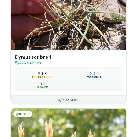
Elymus scribneri
Elymus scribneri
☀️
☀️
☀️
💧
💧
💧
PLEIN SOLEIL
VARIABLE
📏
VIVACE
🍃
POACEAE
🌿
HERBE