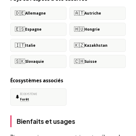
🇩🇪
🇦🇹
Allemagne
Autriche
🇪🇸
🇭🇺
Espagne
Hongrie
🇮🇹
🇰🇿
Italie
Kazakhstan
🇸🇰
🇨🇭
Slovaquie
Suisse
Écosystèmes associés
ÉCOSYSTÈME
🌲
Forêt
Bienfaits et usages