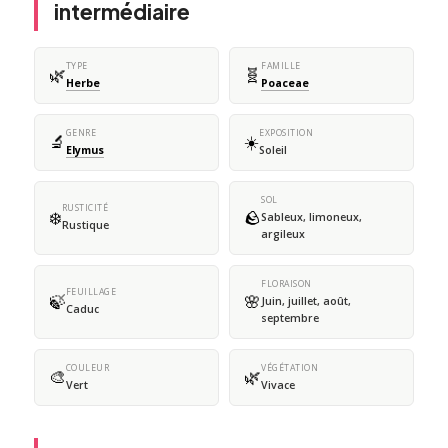
intermédiaire
TYPE
FAMILLE
🌿
🧬
Herbe
Poaceae
GENRE
EXPOSITION
🔬
☀️
Elymus
Soleil
SOL
RUSTICITÉ
❄️
🪨
Sableux, limoneux,
Rustique
argileux
FLORAISON
FEUILLAGE
🍃
🌸
Juin, juillet, août,
Caduc
septembre
COULEUR
VÉGÉTATION
🎨
🌿
Vert
Vivace