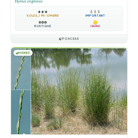
Elymus virginicus
☀️
☀️
☀️
💧
💧
💧
SOLEIL / MI-OMBRE
IMPORTANT
❄️
❄️
❄️
RUSTIQUE
JAUNE
🍃
POACEAE
🌿
HERBE