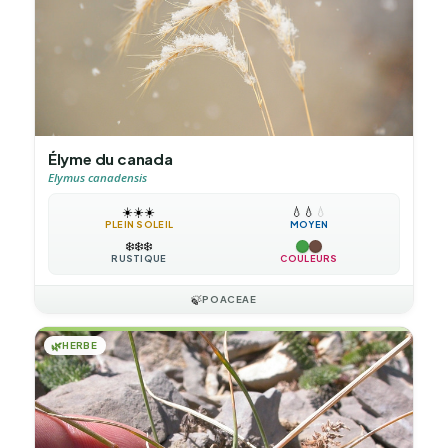
Élyme du canada
Elymus canadensis
☀️
☀️
☀️
💧
💧
💧
PLEIN SOLEIL
MOYEN
❄️
❄️
❄️
RUSTIQUE
COULEURS
🍃
POACEAE
🌿
HERBE