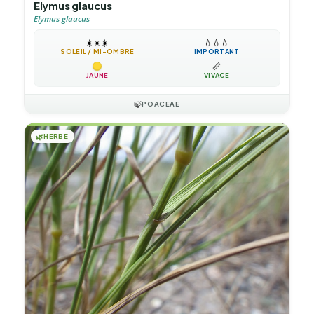
Elymus glaucus
Elymus glaucus
☀️
☀️
☀️
💧
💧
💧
SOLEIL / MI-OMBRE
IMPORTANT
📏
JAUNE
VIVACE
🍃
POACEAE
🌿
HERBE