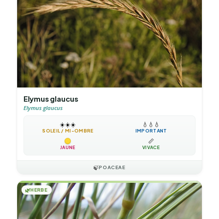
Elymus glaucus
Elymus glaucus
☀️
☀️
☀️
💧
💧
💧
SOLEIL / MI-OMBRE
IMPORTANT
📏
JAUNE
VIVACE
🍃
POACEAE
🌿
HERBE