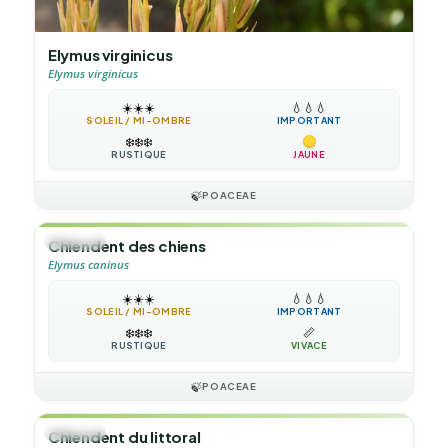
Elymus virginicus
Elymus virginicus
☀️
☀️
☀️
💧
💧
💧
SOLEIL / MI-OMBRE
IMPORTANT
❄️
❄️
❄️
RUSTIQUE
JAUNE
🍃
POACEAE
🌿
HERBE
Chiendent des chiens
Elymus caninus
☀️
☀️
☀️
💧
💧
💧
SOLEIL / MI-OMBRE
IMPORTANT
❄️
❄️
❄️
📏
RUSTIQUE
VIVACE
🍃
POACEAE
🌿
HERBE
Chiendent du littoral