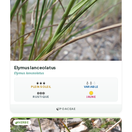
Elymus lanceolatus
Elymus lanceolatus
☀️
☀️
☀️
💧
💧
💧
PLEIN SOLEIL
VARIABLE
❄️
❄️
❄️
RUSTIQUE
JAUNE
🍃
POACEAE
🌿
HERBE