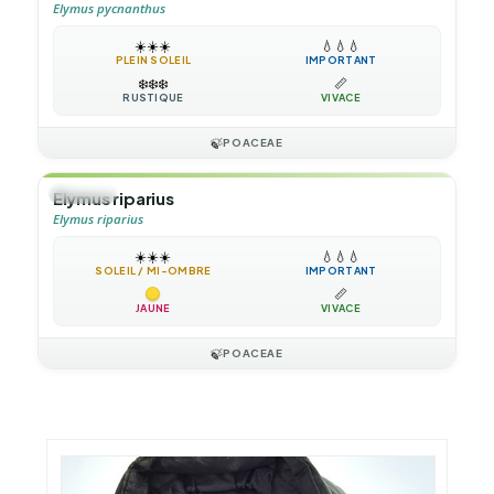
Elymus pycnanthus
☀️
☀️
☀️
💧
💧
💧
PLEIN SOLEIL
IMPORTANT
❄️
❄️
❄️
📏
RUSTIQUE
VIVACE
🍃
POACEAE
🌿
HERBE
Elymus riparius
Elymus riparius
☀️
☀️
☀️
💧
💧
💧
SOLEIL / MI-OMBRE
IMPORTANT
📏
JAUNE
VIVACE
🍃
POACEAE