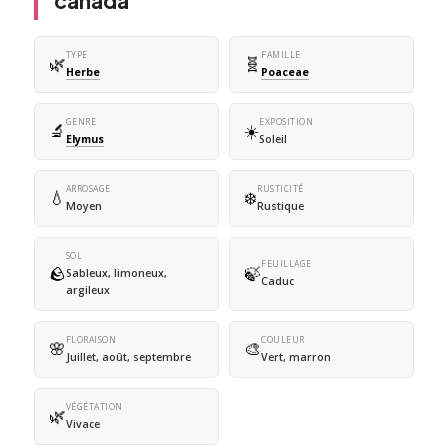
canada
TYPE
FAMILLE
🌿
🧬
Herbe
Poaceae
GENRE
EXPOSITION
🔬
☀️
Elymus
Soleil
ARROSAGE
RUSTICITÉ
💧
❄️
Moyen
Rustique
SOL
FEUILLAGE
🪨
🍃
Sableux, limoneux,
Caduc
argileux
FLORAISON
COULEUR
🌸
🎨
Juillet, août, septembre
Vert, marron
VÉGÉTATION
🌿
Vivace