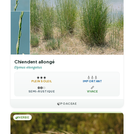
Chiendent allongé
Elymus elongatus
☀️
☀️
☀️
💧
💧
💧
PLEIN SOLEIL
IMPORTANT
❄️
❄️
❄️
📏
SEMI-RUSTIQUE
VIVACE
🍃
POACEAE
🌿
HERBE