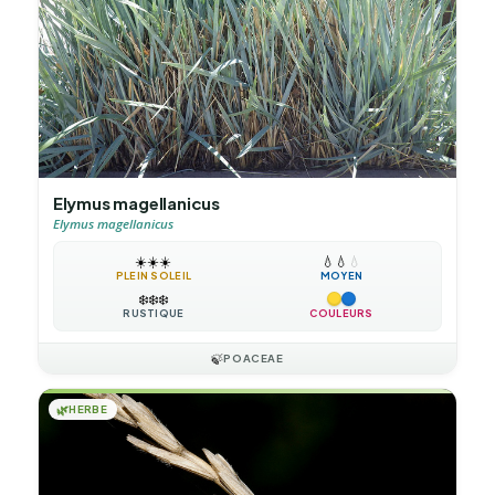
Elymus magellanicus
Elymus magellanicus
☀️
☀️
☀️
💧
💧
💧
PLEIN SOLEIL
MOYEN
❄️
❄️
❄️
RUSTIQUE
COULEURS
🍃
POACEAE
🌿
HERBE