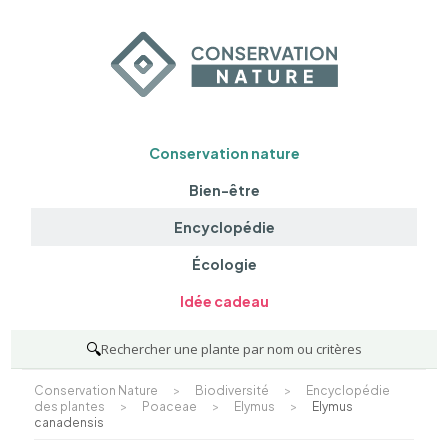
Conservation nature
Bien-être
Encyclopédie
Écologie
Idée cadeau
🔍
Rechercher une plante par nom ou critères
Conservation Nature
>
Biodiversité
>
Encyclopédie
des plantes
>
Poaceae
>
Elymus
>
Elymus
canadensis