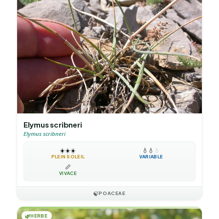
Elymus scribneri
Elymus scribneri
☀️
☀️
☀️
💧
💧
💧
PLEIN SOLEIL
VARIABLE
📏
VIVACE
🍃
POACEAE
🌿
HERBE