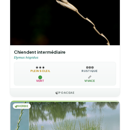
Chiendent intermédiaire
Elymus hispidus
☀️
☀️
☀️
❄️
❄️
❄️
PLEIN SOLEIL
RUSTIQUE
📏
VERT
VIVACE
🍃
POACEAE
🌿
HERBE