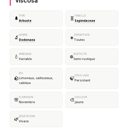
viscosa
TYPE
FAMILLE
🌲
🧬
Arbuste
Sapindaceae
GENRE
EXPOSITION
🔬
☀️
Dodonaea
Toutes
ARROSAGE
RUSTICITÉ
💧
❄️
Variable
Semi-rustique
SOL
FEUILLAGE
🪨
🍃
Limoneux, caillouteux,
Persistant
sableux
FLORAISON
COULEUR
🌸
🎨
Novembre
Jaune
VÉGÉTATION
🌿
Vivace