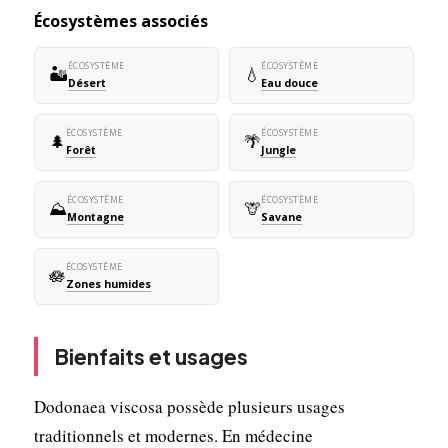
Écosystèmes associés
ÉCOSYSTÈME
ÉCOSYSTÈME
🏜️
💧
Désert
Eau douce
ÉCOSYSTÈME
ÉCOSYSTÈME
🌲
🌴
Forêt
Jungle
ÉCOSYSTÈME
ÉCOSYSTÈME
⛰️
🦒
Montagne
Savane
ÉCOSYSTÈME
🪷
Zones humides
Bienfaits et usages
Dodonaea viscosa possède plusieurs usages
traditionnels et modernes. En médecine