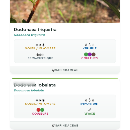
Dodonaea triquetra
Dodonaea triquetra
☀️
☀️
☀️
💧
💧
💧
SOLEIL / MI-OMBRE
VARIABLE
❄️
❄️
❄️
SEMI-RUSTIQUE
COULEURS
🍃
SAPINDACEAE
🌲
ARBUSTE
Dodonaea lobulata
Dodonaea lobulata
☀️
☀️
☀️
💧
💧
💧
SOLEIL / MI-OMBRE
IMPORTANT
📏
COULEURS
VIVACE
🍃
SAPINDACEAE