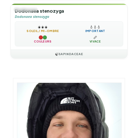
🌲
ARBUSTE
Dodonaea stenozyga
Dodonaea stenozyga
☀️
☀️
☀️
💧
💧
💧
SOLEIL / MI-OMBRE
IMPORTANT
📏
COULEURS
VIVACE
🍃
SAPINDACEAE