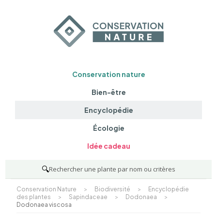
Conservation nature
Bien-être
Encyclopédie
Écologie
Idée cadeau
🔍
Rechercher une plante par nom ou critères
Conservation Nature
>
Biodiversité
>
Encyclopédie
des plantes
>
Sapindaceae
>
Dodonaea
>
Dodonaea viscosa