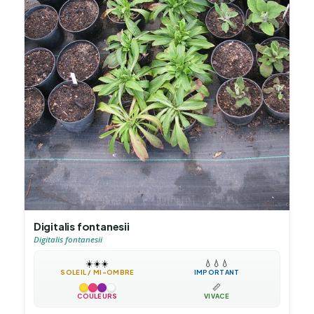
Digitalis fontanesii
Digitalis fontanesii
☀️
☀️
☀️
💧
💧
💧
SOLEIL / MI-OMBRE
IMPORTANT
📏
COULEURS
VIVACE