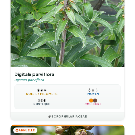
Digitale parviflora
Digitalis parviflora
☀️
☀️
☀️
💧
💧
💧
SOLEIL / MI-OMBRE
MOYEN
❄️
❄️
❄️
RUSTIQUE
COULEURS
🍃
SCROPHULARIACEAE
🌻
ANNUELLE