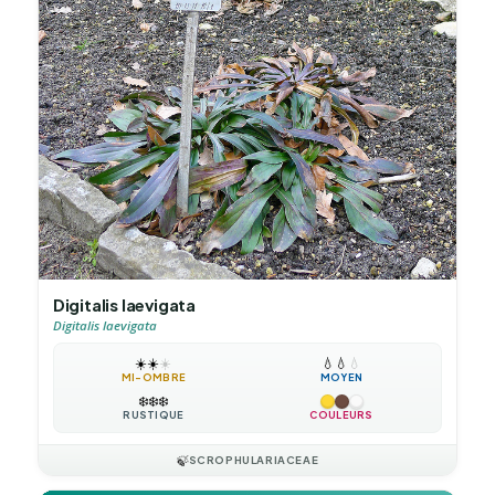
Digitalis laevigata
Digitalis laevigata
☀️
☀️
☀️
💧
💧
💧
MI-OMBRE
MOYEN
❄️
❄️
❄️
RUSTIQUE
COULEURS
🍃
SCROPHULARIACEAE