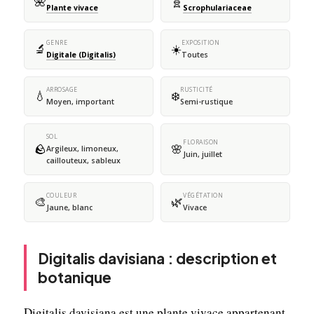
🌺
🧬
Plante vivace
Scrophulariaceae
GENRE
EXPOSITION
🔬
☀️
Digitale (Digitalis)
Toutes
ARROSAGE
RUSTICITÉ
💧
❄️
Moyen, important
Semi-rustique
SOL
FLORAISON
🪨
🌸
Argileux, limoneux,
Juin, juillet
caillouteux, sableux
COULEUR
VÉGÉTATION
🎨
🌿
Jaune, blanc
Vivace
Digitalis davisiana : description et
botanique
Digitalis davisiana est une plante vivace appartenant