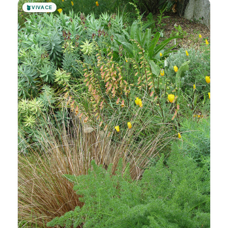
🪴
VIVACE