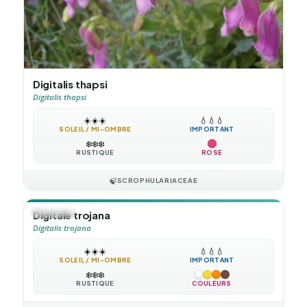
Digitalis thapsi
Digitalis thapsi
☀️
☀️
☀️
💧
💧
💧
SOLEIL / MI-OMBRE
IMPORTANT
❄️
❄️
❄️
RUSTIQUE
ROSE
🍃
SCROPHULARIACEAE
🪴
VIVACE
Digitale trojana
Digitalis trojana
☀️
☀️
☀️
💧
💧
💧
SOLEIL / MI-OMBRE
IMPORTANT
❄️
❄️
❄️
RUSTIQUE
COULEURS