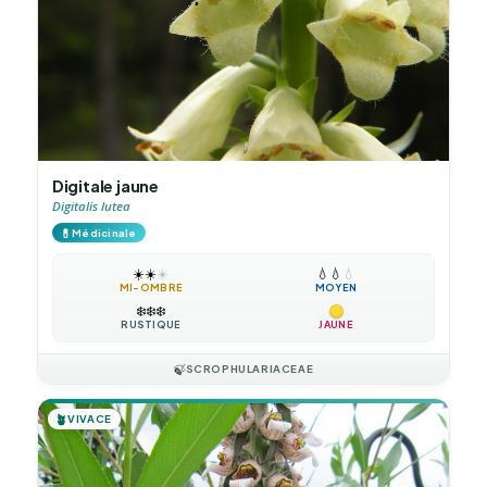
Digitale jaune
Digitalis lutea
💊
Médicinale
☀️
☀️
☀️
💧
💧
💧
MI-OMBRE
MOYEN
❄️
❄️
❄️
RUSTIQUE
JAUNE
🍃
SCROPHULARIACEAE
🪴
VIVACE