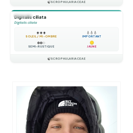
🍃
SCROPHULARIACEAE
🪴
VIVACE
Digitalis ciliata
Digitalis ciliata
☀️
☀️
☀️
💧
💧
💧
SOLEIL / MI-OMBRE
IMPORTANT
❄️
❄️
❄️
SEMI-RUSTIQUE
JAUNE
🍃
SCROPHULARIACEAE