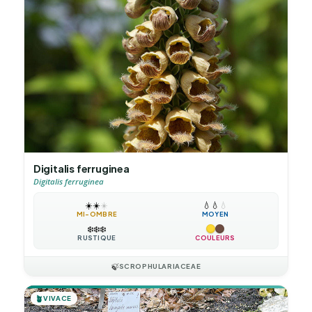
Digitalis ferruginea
Digitalis ferruginea
☀️
☀️
☀️
💧
💧
💧
MI-OMBRE
MOYEN
❄️
❄️
❄️
RUSTIQUE
COULEURS
🍃
SCROPHULARIACEAE
🪴
VIVACE