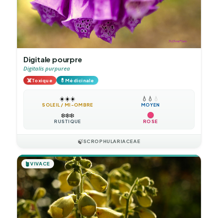
Digitale pourpre
Digitalis purpurea
☠️
💊
Toxique
Médicinale
☀️
☀️
☀️
💧
💧
💧
SOLEIL / MI-OMBRE
MOYEN
❄️
❄️
❄️
RUSTIQUE
ROSE
🍃
SCROPHULARIACEAE
🪴
VIVACE