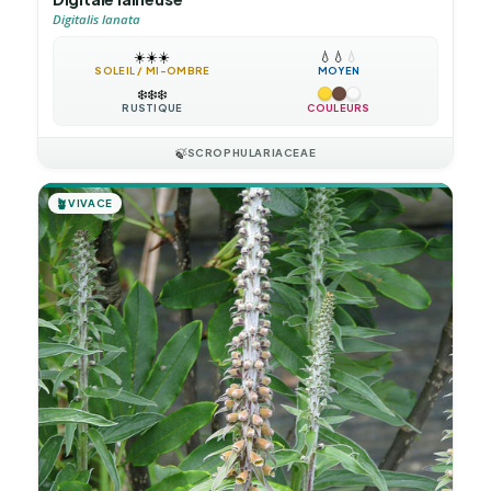
Digitalis lanata
☀️
☀️
☀️
💧
💧
💧
SOLEIL / MI-OMBRE
MOYEN
❄️
❄️
❄️
RUSTIQUE
COULEURS
🍃
SCROPHULARIACEAE
🪴
VIVACE