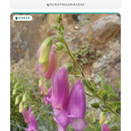
🍃
SCROPHULARIACEAE
🪴
VIVACE