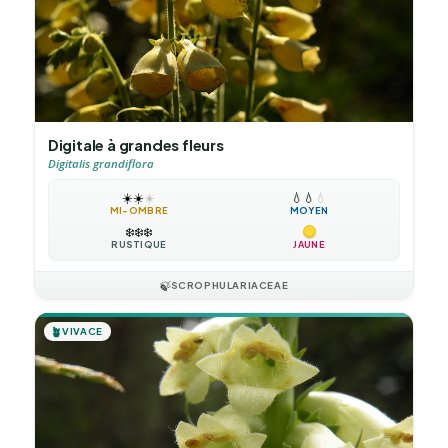
Digitale à grandes fleurs
Digitalis grandiflora
☀️
☀️
☀️
💧
💧
💧
MI-OMBRE
MOYEN
❄️
❄️
❄️
RUSTIQUE
JAUNE
🍃
SCROPHULARIACEAE
🪴
VIVACE