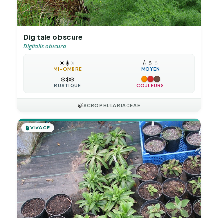
Digitale obscure
Digitalis obscura
☀️
☀️
☀️
💧
💧
💧
MI-OMBRE
MOYEN
❄️
❄️
❄️
RUSTIQUE
COULEURS
🍃
SCROPHULARIACEAE
🪴
VIVACE