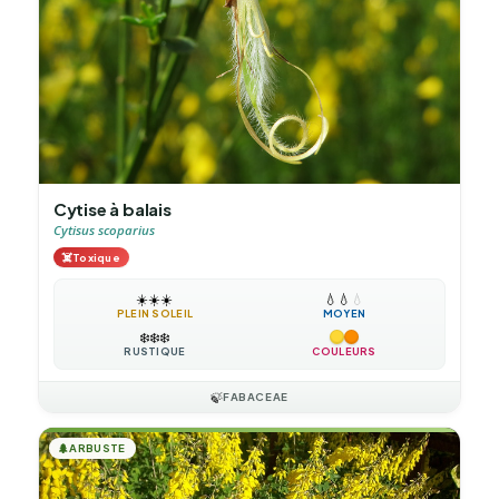
Cytise à balais
Cytisus scoparius
☠️
Toxique
☀️
☀️
☀️
💧
💧
💧
PLEIN SOLEIL
MOYEN
❄️
❄️
❄️
RUSTIQUE
COULEURS
🍃
FABACEAE
🌲
ARBUSTE