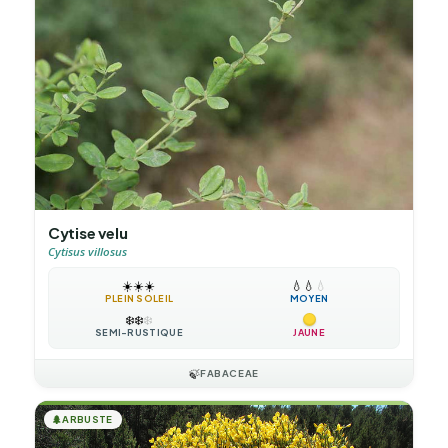
Cytise velu
Cytisus villosus
☀️
☀️
☀️
💧
💧
💧
PLEIN SOLEIL
MOYEN
❄️
❄️
❄️
SEMI-RUSTIQUE
JAUNE
🍃
FABACEAE
🌲
ARBUSTE