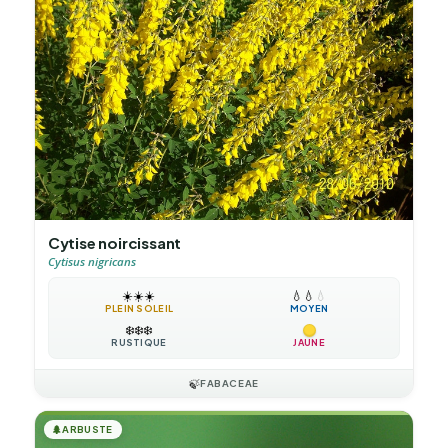
Cytise noircissant
Cytisus nigricans
☀️
☀️
☀️
💧
💧
💧
PLEIN SOLEIL
MOYEN
❄️
❄️
❄️
RUSTIQUE
JAUNE
🍃
FABACEAE
🌲
ARBUSTE