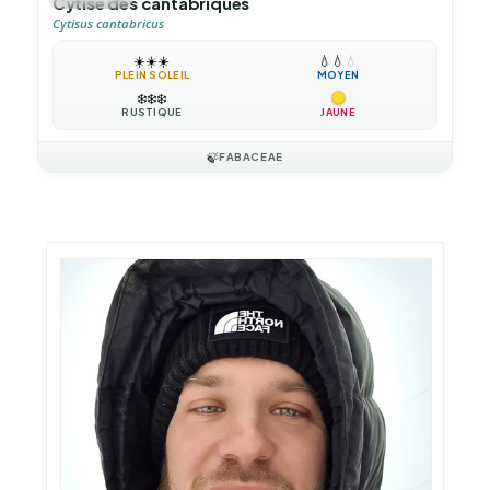
Cytise des cantabriques
Cytisus cantabricus
☀️
☀️
☀️
💧
💧
💧
PLEIN SOLEIL
MOYEN
❄️
❄️
❄️
RUSTIQUE
JAUNE
🍃
FABACEAE