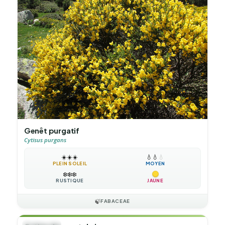
Genêt purgatif
Cytisus purgans
☀️
☀️
☀️
💧
💧
💧
PLEIN SOLEIL
MOYEN
❄️
❄️
❄️
RUSTIQUE
JAUNE
🍃
FABACEAE
🌲
ARBUSTE