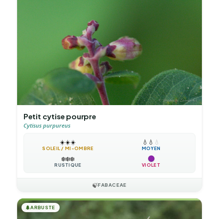
Petit cytise pourpre
Cytisus purpureus
☀️
☀️
☀️
💧
💧
💧
SOLEIL / MI-OMBRE
MOYEN
❄️
❄️
❄️
RUSTIQUE
VIOLET
🍃
FABACEAE
🌲
ARBUSTE