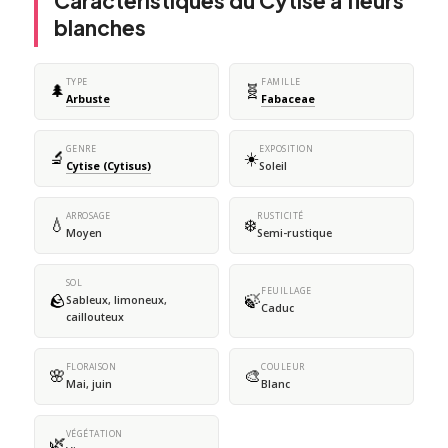
Caractéristiques du Cytise à fleurs
blanches
TYPE
FAMILLE
🌲
🧬
Arbuste
Fabaceae
GENRE
EXPOSITION
🔬
☀️
Cytise (Cytisus)
Soleil
ARROSAGE
RUSTICITÉ
💧
❄️
Moyen
Semi-rustique
SOL
FEUILLAGE
🪨
🍃
Sableux, limoneux,
Caduc
caillouteux
FLORAISON
COULEUR
🌸
🎨
Mai, juin
Blanc
VÉGÉTATION
🌿