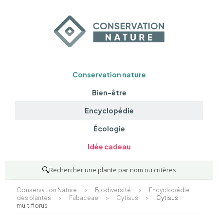
Conservation nature
Bien-être
Encyclopédie
Écologie
Idée cadeau
🔍
Rechercher une plante par nom ou critères
Conservation Nature
>
Biodiversité
>
Encyclopédie
des plantes
>
Fabaceae
>
Cytisus
>
Cytisus
multiflorus