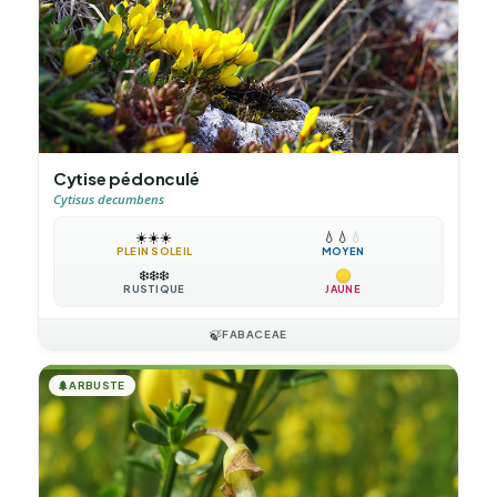
Cytise pédonculé
Cytisus decumbens
☀️
☀️
☀️
💧
💧
💧
PLEIN SOLEIL
MOYEN
❄️
❄️
❄️
RUSTIQUE
JAUNE
🍃
FABACEAE
🌲
ARBUSTE