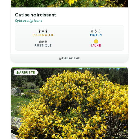
Cytise noircissant
Cytisus nigricans
☀️
☀️
☀️
💧
💧
💧
PLEIN SOLEIL
MOYEN
❄️
❄️
❄️
RUSTIQUE
JAUNE
🍃
FABACEAE
🌲
ARBUSTE