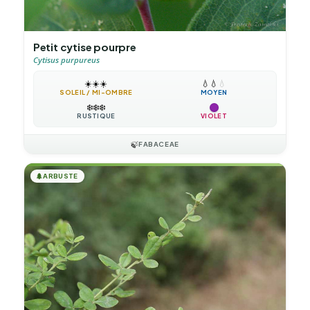
Petit cytise pourpre
Cytisus purpureus
☀️
☀️
☀️
💧
💧
💧
SOLEIL / MI-OMBRE
MOYEN
❄️
❄️
❄️
RUSTIQUE
VIOLET
🍃
FABACEAE
🌲
ARBUSTE