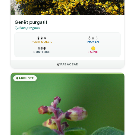
Genêt purgatif
Cytisus purgans
☀️
☀️
☀️
💧
💧
💧
PLEIN SOLEIL
MOYEN
❄️
❄️
❄️
RUSTIQUE
JAUNE
🍃
FABACEAE
🌲
ARBUSTE