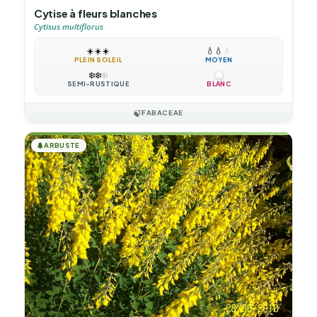
Cytise à fleurs blanches
Cytisus multiflorus
☀️
☀️
☀️
💧
💧
💧
PLEIN SOLEIL
MOYEN
❄️
❄️
❄️
SEMI-RUSTIQUE
BLANC
🍃
FABACEAE
🌲
ARBUSTE