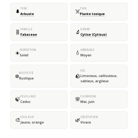
TYPE
TYPE
🌲
☠️
Arbuste
Plante toxique
FAMILLE
GENRE
🧬
🔬
Fabaceae
Cytise (Cytisus)
EXPOSITION
ARROSAGE
☀️
💧
Soleil
Moyen
SOL
RUSTICITÉ
❄️
🪨
Limoneux, caillouteux,
Rustique
sableux, argileux
FEUILLAGE
FLORAISON
🍃
🌸
Caduc
Mai, juin
COULEUR
VÉGÉTATION
🎨
🌿
Jaune, orange
Vivace