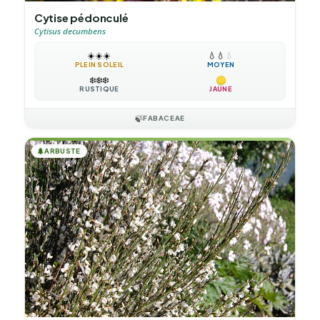
Cytise pédonculé
Cytisus decumbens
☀️
☀️
☀️
💧
💧
💧
PLEIN SOLEIL
MOYEN
❄️
❄️
❄️
RUSTIQUE
JAUNE
🍃
FABACEAE
🌲
ARBUSTE