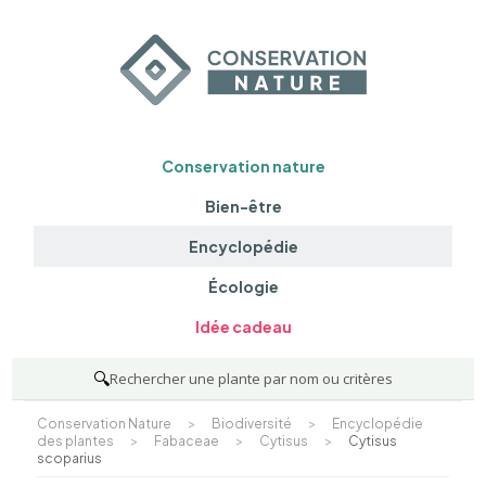
Conservation nature
Bien-être
Encyclopédie
Écologie
Idée cadeau
🔍
Rechercher une plante par nom ou critères
Conservation Nature
>
Biodiversité
>
Encyclopédie
des plantes
>
Fabaceae
>
Cytisus
>
Cytisus
scoparius