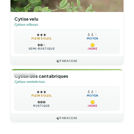
Cytise velu
Cytisus villosus
☀️
☀️
☀️
💧
💧
💧
PLEIN SOLEIL
MOYEN
❄️
❄️
❄️
SEMI-RUSTIQUE
JAUNE
🍃
FABACEAE
🌲
ARBUSTE
Cytise des cantabriques
Cytisus cantabricus
☀️
☀️
☀️
💧
💧
💧
PLEIN SOLEIL
MOYEN
❄️
❄️
❄️
RUSTIQUE
JAUNE
🍃
FABACEAE