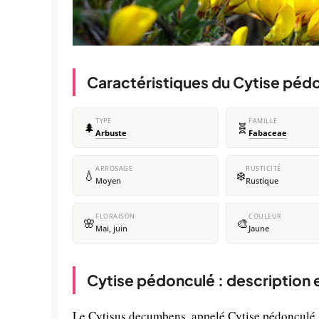
Caractéristiques du Cytise péd
TYPE
FAMILLE
🌲
🧬
Arbuste
Fabaceae
ARROSAGE
RUSTICITÉ
💧
❄️
Moyen
Rustique
FLORAISON
COULEUR
🌸
🎨
Mai, juin
Jaune
Cytise pédonculé : description 
Le Cytisus decumbens, appelé Cytise pédonculé, e