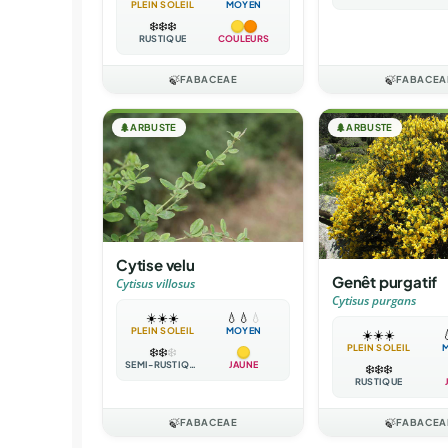
PLEIN SOLEIL
MOYEN
❄️
❄️
❄️
RUSTIQUE
COULEURS
🍃
FABACEAE
🍃
FABACEA
🌲
ARBUSTE
🌲
ARBUSTE
Cytise velu
Genêt purgatif
Cytisus villosus
Cytisus purgans
☀️
☀️
☀️
💧
💧
💧
PLEIN SOLEIL
MOYEN
☀️
☀️
☀️

PLEIN SOLEIL
❄️
❄️
❄️
SEMI-RUSTIQUE
JAUNE
❄️
❄️
❄️
RUSTIQUE
🍃
FABACEAE
🍃
FABACEA