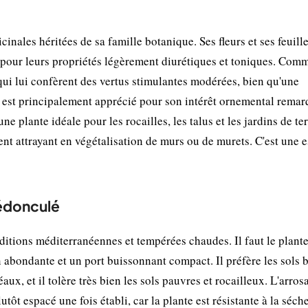
nales héritées de sa famille botanique. Ses fleurs et ses feuill
e pour leurs propriétés légèrement diurétiques et toniques. Com
 qui lui confèrent des vertus stimulantes modérées, bien qu'une
 est principalement apprécié pour son intérêt ornemental remar
ne plante idéale pour les rocailles, les talus et les jardins de ter
ent attrayant en végétalisation de murs ou de murets. C'est une 
pédonculé
itions méditerranéennes et tempérées chaudes. Il faut le plante
n abondante et un port buissonnant compact. Il préfère les sols 
aux, et il tolère très bien les sols pauvres et rocailleux. L'arros
lutôt espacé une fois établi, car la plante est résistante à la séch