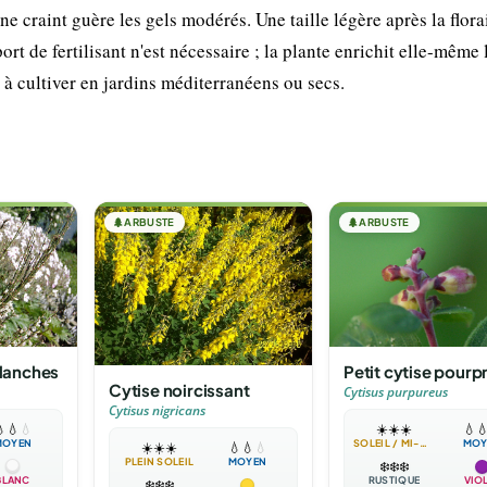
 ne craint guère les gels modérés. Une taille légère après la flor
 de fertilisant n'est nécessaire ; la plante enrichit elle-même 
le à cultiver en jardins méditerranéens ou secs.
🌲
ARBUSTE
🌲
ARBUSTE
blanches
Petit cytise pourp
Cytise noircissant
Cytisus purpureus
Cytisus nigricans

💧
💧
☀️
☀️
☀️
💧

MOYEN
SOLEIL / MI-OMBRE
MOY
☀️
☀️
☀️
💧
💧
💧
PLEIN SOLEIL
MOYEN
❄️
❄️
❄️
BLANC
RUSTIQUE
VIO
❄️
❄️
❄️