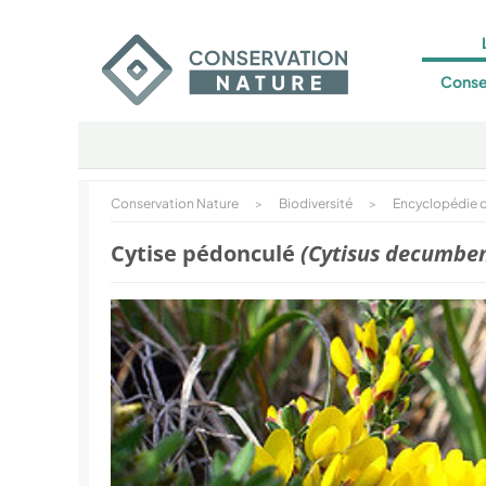
Conse
Conservation Nature
>
Biodiversité
>
Encyclopédie d
Cytise pédonculé
(Cytisus decumbe