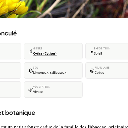
onculé
GENRE
EXPOSITION
🔬
☀️
Cytise (Cytisus)
Soleil
SOL
FEUILLAGE
🪨
🍃
Limoneux, caillouteux
Caduc
VÉGÉTATION
🌿
Vivace
et botanique
st un petit arbuste caduc de la famille des Fabaceae, originair