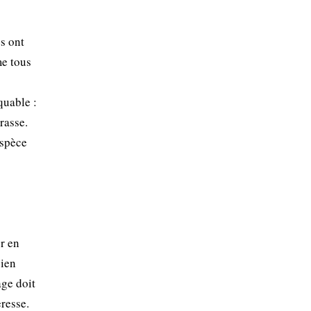
es ont
me tous
quable :
rasse.
espèce
r en
bien
age doit
eresse.