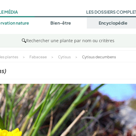
LE MÉDIA
LES DOSSIERS COMPLE
rvation nature
Bien-être
Encyclopédie
🔍
Rechercher une plante par nom ou critères
es plantes
>
Fabaceae
>
Cytisus
>
Cytisus decumbens
ns)