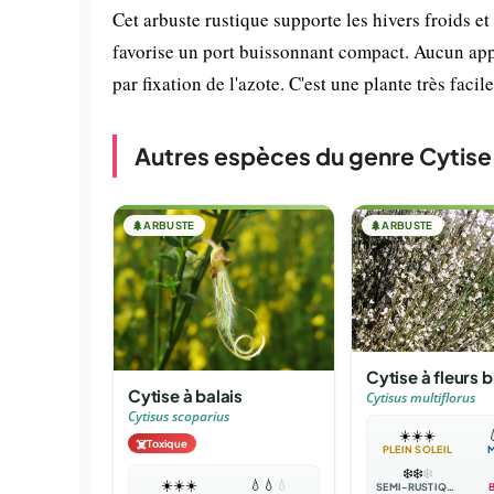
Cet arbuste rustique supporte les hivers froids et
favorise un port buissonnant compact. Aucun apport
par fixation de l'azote. C'est une plante très faci
Autres espèces du genre Cytise
🌲
ARBUSTE
🌲
ARBUSTE
Cytise à fleurs 
Cytise à balais
Cytisus multiflorus
Cytisus scoparius
☀️
☀️
☀️

☠️
Toxique
PLEIN SOLEIL
❄️
❄️
❄️
☀️
☀️
☀️
💧
💧
💧
SEMI-RUSTIQUE