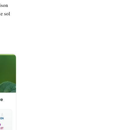
aison
le sol
re

💧
EN
LET