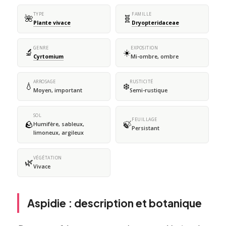
TYPE
FAMILLE
🌺
🧬
Plante vivace
Dryopteridaceae
GENRE
EXPOSITION
🔬
☀️
Cyrtomium
Mi-ombre, ombre
ARROSAGE
RUSTICITÉ
💧
❄️
Moyen, important
Semi-rustique
SOL
FEUILLAGE
🪨
🍃
Humifère, sableux,
Persistant
limoneux, argileux
VÉGÉTATION
🌿
Vivace
Aspidie : description et botanique