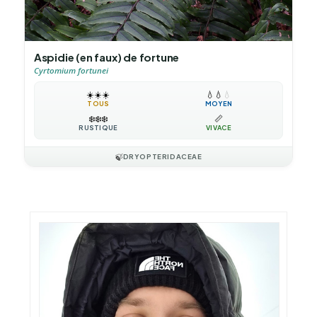
Aspidie (en faux) de fortune
Cyrtomium fortunei
☀️
☀️
☀️
💧
💧
💧
TOUS
MOYEN
❄️
❄️
❄️
📏
RUSTIQUE
VIVACE
🍃
DRYOPTERIDACEAE