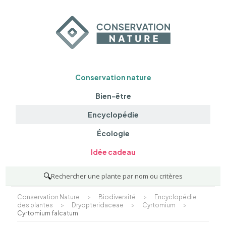
Conservation nature
Bien-être
Encyclopédie
Écologie
Idée cadeau
🔍
Rechercher une plante par nom ou critères
Conservation Nature
>
Biodiversité
>
Encyclopédie
des plantes
>
Dryopteridaceae
>
Cyrtomium
>
Cyrtomium falcatum