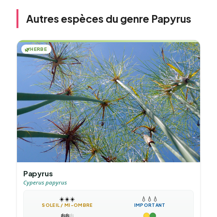
Autres espèces du genre Papyrus
🌿
HERBE
Papyrus
Cyperus papyrus
☀️
☀️
☀️
💧
💧
💧
SOLEIL / MI-OMBRE
IMPORTANT
❄️
❄️
❄️