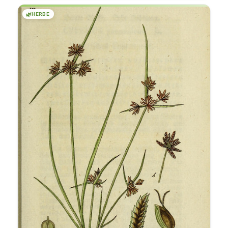
🌿
HERBE