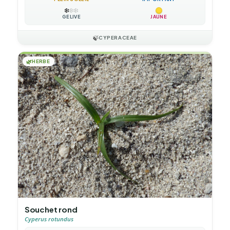
❄️
❄️
❄️
GÉLIVE
JAUNE
🍃
CYPERACEAE
🌿
HERBE
Souchet rond
Cyperus rotundus