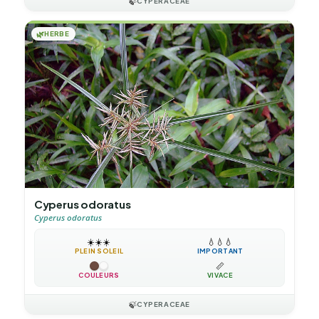
🍃
CYPERACEAE
🌿
HERBE
Cyperus odoratus
Cyperus odoratus
☀️
☀️
☀️
💧
💧
💧
PLEIN SOLEIL
IMPORTANT
📏
COULEURS
VIVACE
🍃
CYPERACEAE