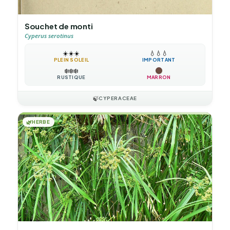
Souchet de monti
Cyperus serotinus
☀️
☀️
☀️
💧
💧
💧
PLEIN SOLEIL
IMPORTANT
❄️
❄️
❄️
RUSTIQUE
MARRON
🍃
CYPERACEAE
🌿
HERBE