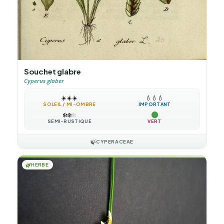
Souchet glabre
Cyperus glaber
☀️
☀️
☀️
💧
💧
💧
SOLEIL / MI-OMBRE
IMPORTANT
❄️
❄️
❄️
SEMI-RUSTIQUE
VERT
🍃
CYPERACEAE
🌿
HERBE