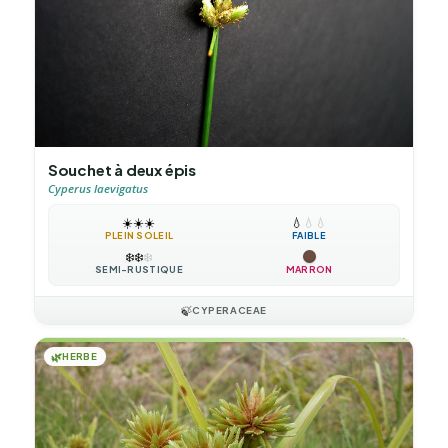
Souchet à deux épis
Cyperus laevigatus
☀️
☀️
☀️
💧
💧
💧
PLEIN SOLEIL
FAIBLE
❄️
❄️
❄️
SEMI-RUSTIQUE
MARRON
🍃
CYPERACEAE
🌿
HERBE