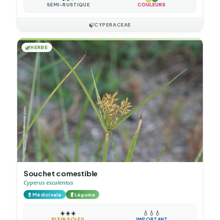
SEMI-RUSTIQUE
COULEURS
🍃
CYPERACEAE
🌿
HERBE
Souchet comestible
Cyperus esculentus
💊
🥬
Médicinale
Légume
☀️
☀️
☀️
💧
💧
💧
PLEIN SOLEIL
IMPORTANT