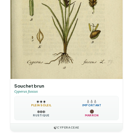
Souchet brun
Cyperus fuscus
☀️
☀️
☀️
💧
💧
💧
PLEIN SOLEIL
IMPORTANT
❄️
❄️
❄️
RUSTIQUE
MARRON
🍃
CYPERACEAE