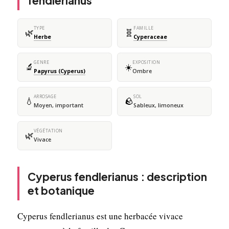
fendlerianus
TYPE
FAMILLE
🌿
🧬
Herbe
Cyperaceae
GENRE
EXPOSITION
🔬
☀️
Papyrus (Cyperus)
Ombre
ARROSAGE
SOL
💧
🪨
Moyen, important
Sableux, limoneux
VÉGÉTATION
🌿
Vivace
Cyperus fendlerianus : description
et botanique
Cyperus fendlerianus est une herbacée vivace