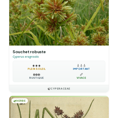
Souchet robuste
Cyperus eragrostis
☀️
☀️
☀️
💧
💧
💧
PLEIN SOLEIL
IMPORTANT
❄️
❄️
❄️
📏
RUSTIQUE
VIVACE
🍃
CYPERACEAE
🌿
HERBE