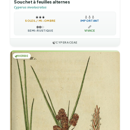
Souchet à feuilles alternes
Cyperus involucratus
☀️
☀️
☀️
💧
💧
💧
SOLEIL / MI-OMBRE
IMPORTANT
❄️
❄️
❄️
📏
SEMI-RUSTIQUE
VIVACE
🍃
CYPERACEAE
🌿
HERBE