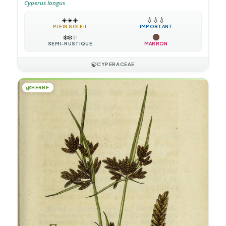
Cyperus longus
☀️
☀️
☀️
💧
💧
💧
PLEIN SOLEIL
IMPORTANT
❄️
❄️
❄️
SEMI-RUSTIQUE
MARRON
🍃
CYPERACEAE
🌿
HERBE