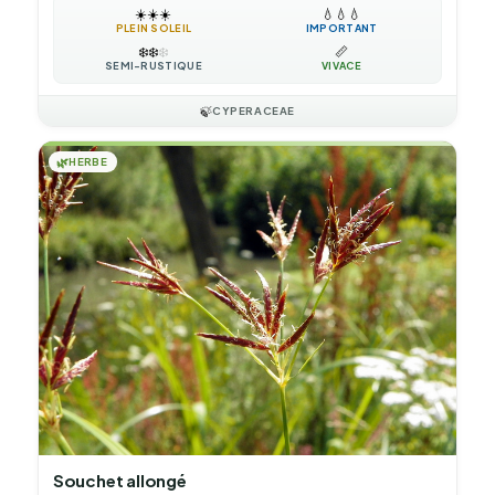
☀️
☀️
☀️
💧
💧
💧
PLEIN SOLEIL
IMPORTANT
❄️
❄️
❄️
📏
SEMI-RUSTIQUE
VIVACE
🍃
CYPERACEAE
🌿
HERBE
Souchet allongé