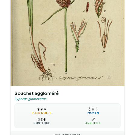
Souchet aggloméré
Cyperus glomeratus
☀️
☀️
☀️
💧
💧
💧
PLEIN SOLEIL
MOYEN
❄️
❄️
❄️
📏
RUSTIQUE
ANNUELLE