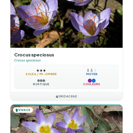
Crocus speciosus
Crocus speciosus
☀️
☀️
☀️
💧
💧
💧
SOLEIL / MI-OMBRE
MOYEN
❄️
❄️
❄️
RUSTIQUE
COULEURS
🍃
IRIDACEAE
🪴
VIVACE