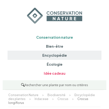
Conservation nature
Bien-être
Encyclopédie
Écologie
Idée cadeau
🔍
Rechercher une plante par nom ou critères
Conservation Nature
>
Biodiversité
>
Encyclopédie
des plantes
>
Iridaceae
>
Crocus
>
Crocus
longiflorus