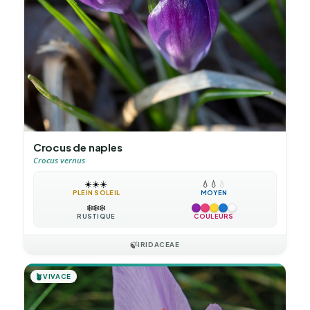
Crocus de naples
Crocus vernus
☀️
☀️
☀️
💧
💧
💧
PLEIN SOLEIL
MOYEN
❄️
❄️
❄️
RUSTIQUE
COULEURS
🍃
IRIDACEAE
🪴
VIVACE