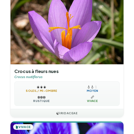
Crocus à fleurs nues
Crocus nudiflorus
☀️
☀️
☀️
💧
💧
💧
SOLEIL / MI-OMBRE
MOYEN
❄️
❄️
❄️
📏
RUSTIQUE
VIVACE
🍃
IRIDACEAE
🪴
VIVACE