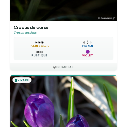
Crocus de corse
Crocus corsicus
☀️
☀️
☀️
💧
💧
💧
PLEIN SOLEIL
MOYEN
❄️
❄️
❄️
RUSTIQUE
VIOLET
🍃
IRIDACEAE
🪴
VIVACE