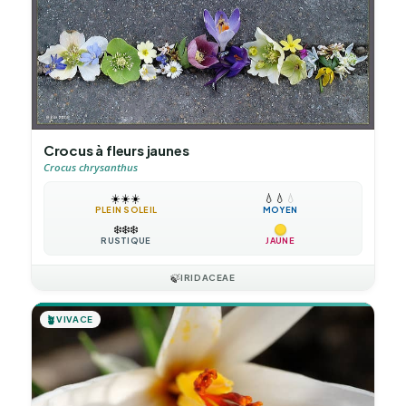
Crocus à fleurs jaunes
Crocus chrysanthus
☀️
☀️
☀️
💧
💧
💧
PLEIN SOLEIL
MOYEN
❄️
❄️
❄️
RUSTIQUE
JAUNE
🍃
IRIDACEAE
🪴
VIVACE