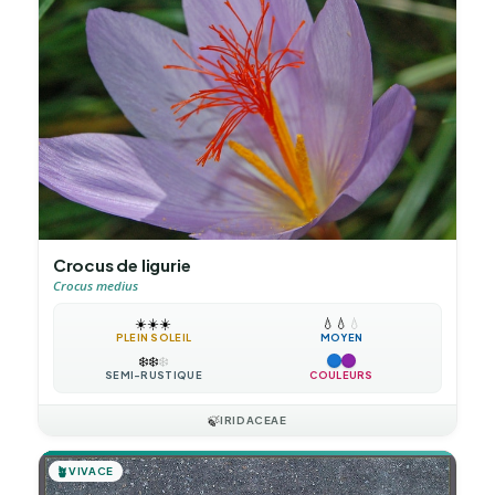
Crocus de ligurie
Crocus medius
☀️
☀️
☀️
💧
💧
💧
PLEIN SOLEIL
MOYEN
❄️
❄️
❄️
SEMI-RUSTIQUE
COULEURS
🍃
IRIDACEAE
🪴
VIVACE