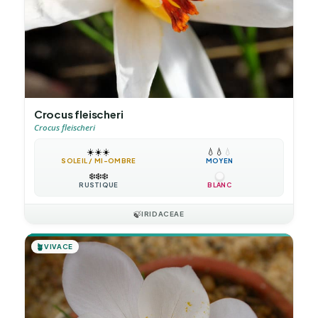
Crocus fleischeri
Crocus fleischeri
☀️
☀️
☀️
💧
💧
💧
SOLEIL / MI-OMBRE
MOYEN
❄️
❄️
❄️
RUSTIQUE
BLANC
🍃
IRIDACEAE
🪴
VIVACE