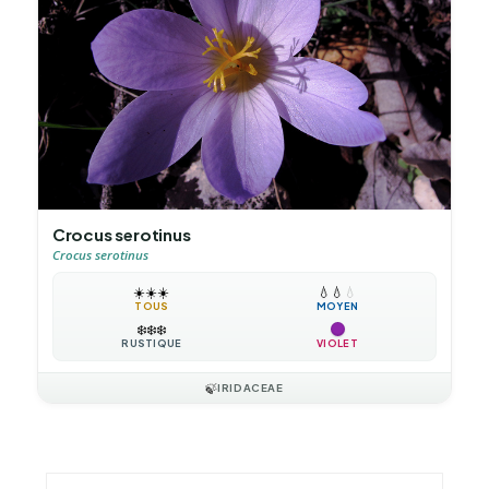
Crocus serotinus
Crocus serotinus
☀️
☀️
☀️
💧
💧
💧
TOUS
MOYEN
❄️
❄️
❄️
RUSTIQUE
VIOLET
🍃
IRIDACEAE