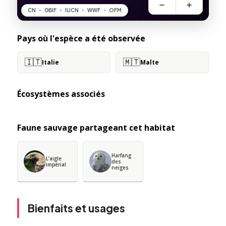
Pays où l'espèce a été observée
🇮🇹
🇲🇹
Italie
Malte
Écosystèmes associés
Faune sauvage partageant cet habitat
Harfang
L’aigle
des
impérial
neiges
Bienfaits et usages