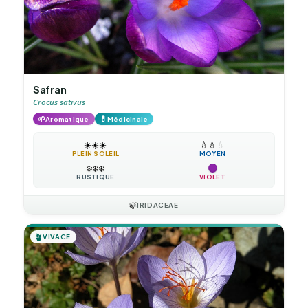
Safran
Crocus sativus
🌱
💊
Aromatique
Médicinale
☀️
☀️
☀️
💧
💧
💧
PLEIN SOLEIL
MOYEN
❄️
❄️
❄️
RUSTIQUE
VIOLET
🍃
IRIDACEAE
🪴
VIVACE