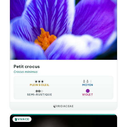
Petit crocus
Crocus minimus
☀️
☀️
☀️
💧
💧
💧
PLEIN SOLEIL
MOYEN
❄️
❄️
❄️
SEMI-RUSTIQUE
VIOLET
🍃
IRIDACEAE
🪴
VIVACE