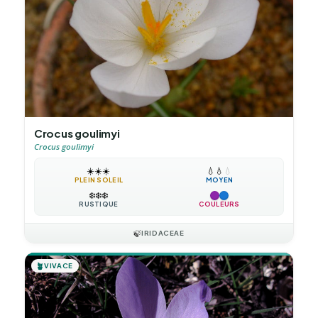
Crocus goulimyi
Crocus goulimyi
☀️
☀️
☀️
💧
💧
💧
PLEIN SOLEIL
MOYEN
❄️
❄️
❄️
RUSTIQUE
COULEURS
🍃
IRIDACEAE
🪴
VIVACE