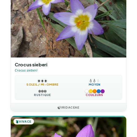
Crocus sieberi
Crocus sieberi
☀️
☀️
☀️
💧
💧
💧
SOLEIL / MI-OMBRE
MOYEN
❄️
❄️
❄️
RUSTIQUE
COULEURS
🍃
IRIDACEAE
🪴
VIVACE