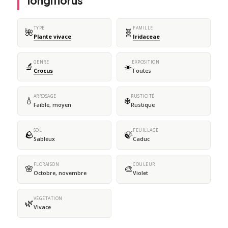
longiflorus
TYPE
FAMILLE
🌺
🧬
Plante vivace
Iridaceae
GENRE
EXPOSITION
🔬
☀️
Crocus
Toutes
ARROSAGE
RUSTICITÉ
💧
❄️
Faible, moyen
Rustique
SOL
FEUILLAGE
🪨
🍃
Sableux
Caduc
FLORAISON
COULEUR
🌸
🎨
Octobre, novembre
Violet
VÉGÉTATION
🌿
Vivace