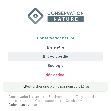
Conservation nature
Bien-être
Encyclopédie
Écologie
Idée cadeau
🔍
Rechercher une plante par nom ou critères
Conservation Nature
>
Biodiversité
>
Encyclopédie
des plantes
>
Colchicaceae
>
Colchicum
>
Colchicum bivonae