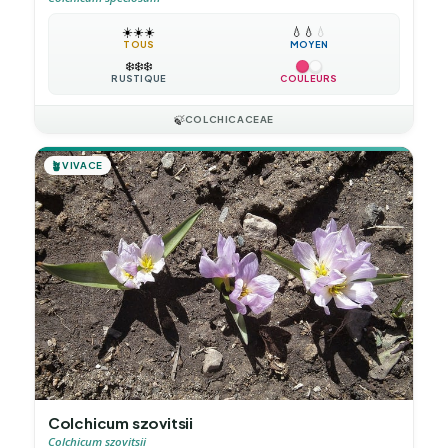
☀️
☀️
☀️
💧
💧
💧
TOUS
MOYEN
❄️
❄️
❄️
RUSTIQUE
COULEURS
🍃
COLCHICACEAE
🪴
VIVACE
Colchicum szovitsii
Colchicum szovitsii