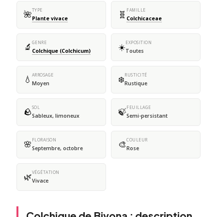
TYPE
FAMILLE
🌺
🧬
Plante vivace
Colchicaceae
GENRE
EXPOSITION
🔬
☀️
Colchique (Colchicum)
Toutes
ARROSAGE
RUSTICITÉ
💧
❄️
Moyen
Rustique
SOL
FEUILLAGE
🪨
🍃
Sableux, limoneux
Semi-persistant
FLORAISON
COULEUR
🌸
🎨
Septembre, octobre
Rose
VÉGÉTATION
🌿
Vivace
Colchique de Bivona : description