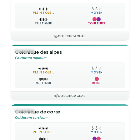
☀️
☀️
☀️
💧
💧
💧
PLEIN SOLEIL
MOYEN
❄️
❄️
❄️
RUSTIQUE
COULEURS
🍃
COLCHICACEAE
🪴
VIVACE
Colchique des alpes
Colchicum alpinum
☀️
☀️
☀️
💧
💧
💧
PLEIN SOLEIL
MOYEN
❄️
❄️
❄️
RUSTIQUE
ROSE
🍃
COLCHICACEAE
🪴
VIVACE
Colchique de corse
Colchicum corsicum
☀️
☀️
☀️
💧
💧
💧
PLEIN SOLEIL
MOYEN
❄️
❄️
❄️