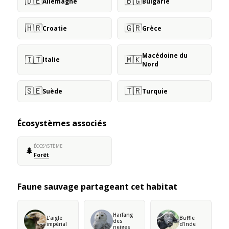
🇩🇪
🇧🇬
Allemagne
Bulgarie
🇭🇷
🇬🇷
Croatie
Grèce
Macédoine du
🇮🇹
🇲🇰
Italie
Nord
🇸🇪
🇹🇷
Suède
Turquie
Écosystèmes associés
ÉCOSYSTÈME
🌲
Forêt
Faune sauvage partageant cet habitat
Harfang
L’aigle
Buffle
des
impérial
d'Inde
neiges