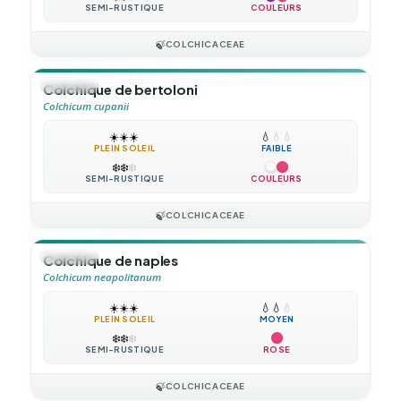
SEMI-RUSTIQUE
COULEURS
🍃
COLCHICACEAE
🪴
VIVACE
Colchique de bertoloni
Colchicum cupanii
☀️
☀️
☀️
💧
💧
💧
PLEIN SOLEIL
FAIBLE
❄️
❄️
❄️
SEMI-RUSTIQUE
COULEURS
🍃
COLCHICACEAE
🪴
VIVACE
Colchique de naples
Colchicum neapolitanum
☀️
☀️
☀️
💧
💧
💧
PLEIN SOLEIL
MOYEN
❄️
❄️
❄️
SEMI-RUSTIQUE
ROSE
🍃
COLCHICACEAE