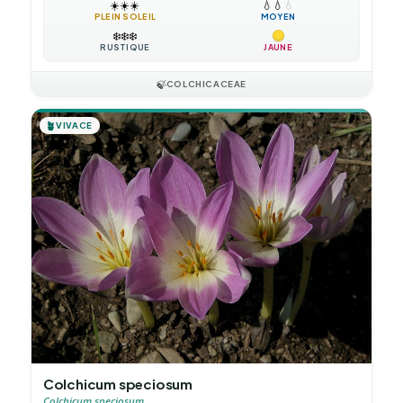
☀️
☀️
☀️
💧
💧
💧
PLEIN SOLEIL
MOYEN
❄️
❄️
❄️
RUSTIQUE
JAUNE
🍃
COLCHICACEAE
🪴
VIVACE
Colchicum speciosum
Colchicum speciosum