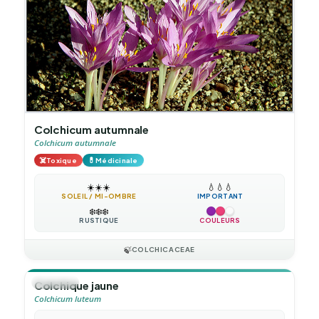
Colchicum autumnale
Colchicum autumnale
☠️
💊
Toxique
Médicinale
☀️
☀️
☀️
💧
💧
💧
SOLEIL / MI-OMBRE
IMPORTANT
❄️
❄️
❄️
RUSTIQUE
COULEURS
🍃
COLCHICACEAE
🪴
VIVACE
Colchique jaune
Colchicum luteum