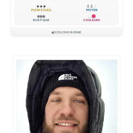
☀️
☀️
☀️
💧
💧
💧
PLEIN SOLEIL
MOYEN
❄️
❄️
❄️
RUSTIQUE
COULEURS
🍃
COLCHICACEAE