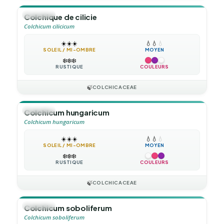
🪴
VIVACE
Colchique de cilicie
Colchicum cilicicum
☀️
☀️
☀️
💧
💧
💧
SOLEIL / MI-OMBRE
MOYEN
❄️
❄️
❄️
RUSTIQUE
COULEURS
🍃
COLCHICACEAE
🪴
VIVACE
Colchicum hungaricum
Colchicum hungaricum
☀️
☀️
☀️
💧
💧
💧
SOLEIL / MI-OMBRE
MOYEN
❄️
❄️
❄️
RUSTIQUE
COULEURS
🍃
COLCHICACEAE
🪴
VIVACE
Colchicum soboliferum
Colchicum soboliferum