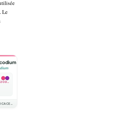
utilisée
. Le
s
ocodium
odium
2 COULEURS
COLCHICACEAE