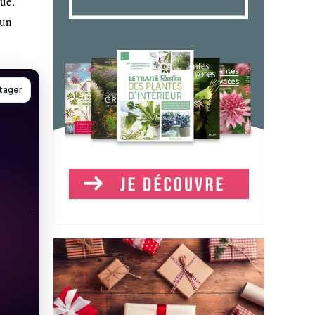
ue.
 un