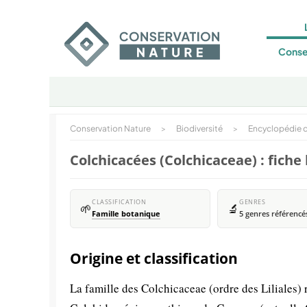
Conse
Conservation Nature
>
Biodiversité
>
Encyclopédie d
Colchicacées (Colchicaceae) : fich
CLASSIFICATION
GENRES
🌱
🔬
Famille botanique
5 genres référencé
Origine et classification
La famille des Colchicaceae (ordre des Liliales)