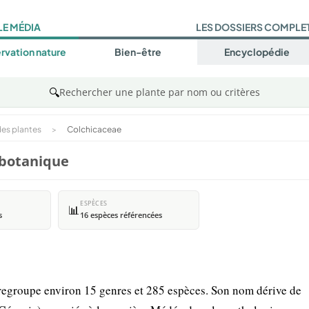
LE MÉDIA
LES DOSSIERS COMPLE
rvation nature
Bien-être
Encyclopédie
🔍
Rechercher une plante par nom ou critères
es plantes
>
Colchicaceae
e botanique
ESPÈCES
📊
s
16 espèces référencées
 regroupe environ 15 genres et 285 espèces. Son nom dérive de