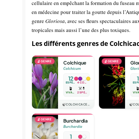
cellulaire en empêchant la formation du fuseau m
en médecine pour traiter la goutte depuis l’Antiq
genre
Gloriosa
, avec ses fleurs spectaculaires au
tropicales mais aussi l’une des plus toxiques.
Les différents genres de Colchica
🔬
GENRE
🔬
GENRE
Colchique
Glo
Colchicum
Glor
12
1
ESPÈCES
4 COULEURS
🪴
☠️
💊

VIVACE
2 SPÉCIAUX
🍃
COLCHICACEAE
🍃
🔬
GENRE
Burchardia
Burchardia
1