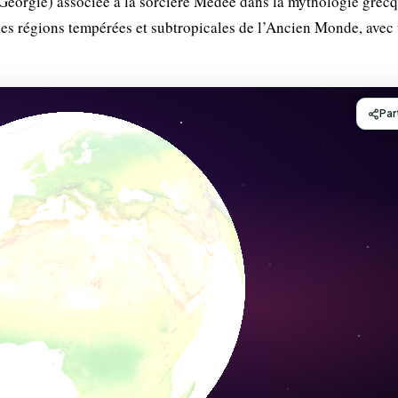
Géorgie) associée à la sorcière Médée dans la mythologie grecq
 les régions tempérées et subtropicales de l’Ancien Monde, avec