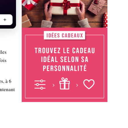
lles
fois
s, à 6
ontenant