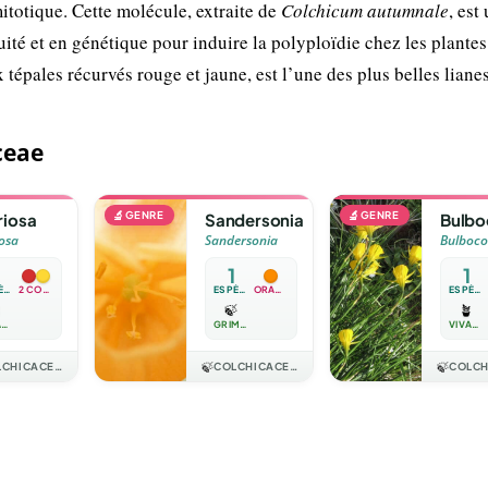
itotique. Cette molécule, extraite de
Colchicum autumnale
, est 
uité et en génétique pour induire la polyploïdie chez les plantes
x tépales récurvés rouge et jaune, est l’une des plus belles liane
ceae
🔬
GENRE
🔬
GENRE
riosa
Sandersonia
Bulb
iosa
Sandersonia
Bulboc
1
1
ESPÈCE
2 COULEURS
ESPÈCE
ORANGE
ESPÈCE

🍃
🪴
VIVACE
GRIMPANTE
VIVACE
COLCHICACEAE
🍃
COLCHICACEAE
🍃