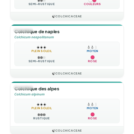
❄️
❄️
❄️
SEMI-RUSTIQUE
COULEURS
🍃
COLCHICACEAE
🪴
VIVACE
Colchique de naples
Colchicum neapolitanum
☀️
☀️
☀️
💧
💧
💧
PLEIN SOLEIL
MOYEN
❄️
❄️
❄️
SEMI-RUSTIQUE
ROSE
🍃
COLCHICACEAE
🪴
VIVACE
Colchique des alpes
Colchicum alpinum
☀️
☀️
☀️
💧
💧
💧
PLEIN SOLEIL
MOYEN
❄️
❄️
❄️
RUSTIQUE
ROSE
🍃
COLCHICACEAE