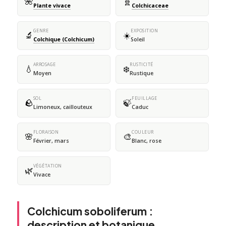
🌺
🧬
Plante vivace
Colchicaceae
GENRE
EXPOSITION
🔬
☀️
Colchique (Colchicum)
Soleil
ARROSAGE
RUSTICITÉ
💧
❄️
Moyen
Rustique
SOL
FEUILLAGE
🪨
🍃
Limoneux, caillouteux
Caduc
FLORAISON
COULEUR
🌸
🎨
Février, mars
Blanc, rose
VÉGÉTATION
🌿
Vivace
Colchicum soboliferum :
description et botanique