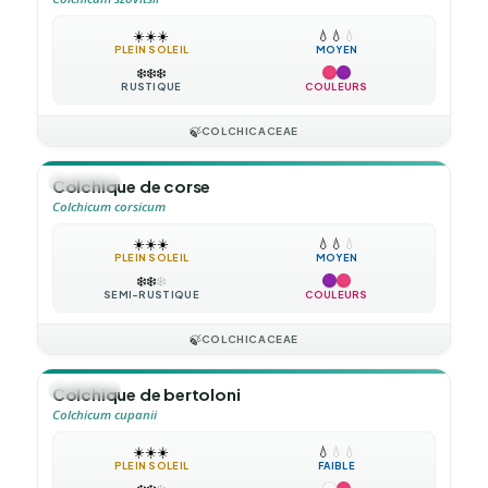
☀️
☀️
☀️
💧
💧
💧
PLEIN SOLEIL
MOYEN
❄️
❄️
❄️
RUSTIQUE
COULEURS
🍃
COLCHICACEAE
🪴
VIVACE
Colchique de corse
Colchicum corsicum
☀️
☀️
☀️
💧
💧
💧
PLEIN SOLEIL
MOYEN
❄️
❄️
❄️
SEMI-RUSTIQUE
COULEURS
🍃
COLCHICACEAE
🪴
VIVACE
Colchique de bertoloni
Colchicum cupanii
☀️
☀️
☀️
💧
💧
💧
PLEIN SOLEIL
FAIBLE