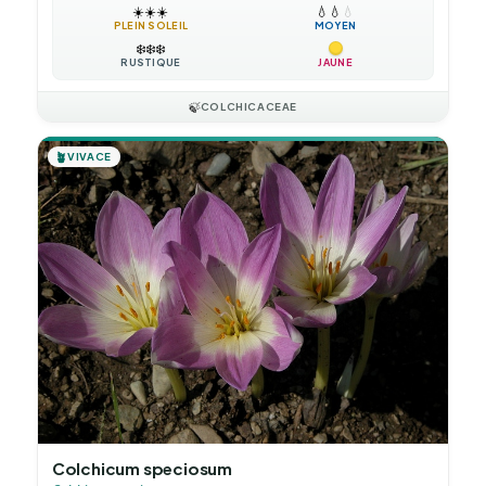
☀️
☀️
☀️
💧
💧
💧
PLEIN SOLEIL
MOYEN
❄️
❄️
❄️
RUSTIQUE
JAUNE
🍃
COLCHICACEAE
🪴
VIVACE
Colchicum speciosum