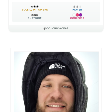
☀️
☀️
☀️
💧
💧
💧
SOLEIL / MI-OMBRE
MOYEN
❄️
❄️
❄️
RUSTIQUE
COULEURS
🍃
COLCHICACEAE