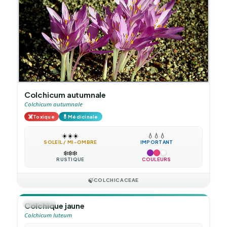
Colchicum autumnale
Colchicum autumnale
☠️
💊
Toxique
Médicinale
☀️
☀️
☀️
💧
💧
💧
SOLEIL / MI-OMBRE
IMPORTANT
❄️
❄️
❄️
RUSTIQUE
COULEURS
🍃
COLCHICACEAE
🪴
VIVACE
Colchique jaune
Colchicum luteum