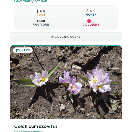
Colchicum speciosum
☀️
☀️
☀️
💧
💧
💧
TOUS
MOYEN
❄️
❄️
❄️
RUSTIQUE
COULEURS
🍃
COLCHICACEAE
🪴
VIVACE
Colchicum szovitsii
Colchicum szovitsii