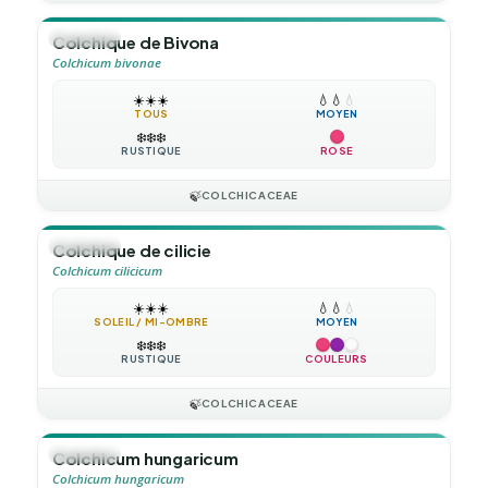
🪴
VIVACE
Colchique de Bivona
Colchicum bivonae
☀️
☀️
☀️
💧
💧
💧
TOUS
MOYEN
❄️
❄️
❄️
RUSTIQUE
ROSE
🍃
COLCHICACEAE
🪴
VIVACE
Colchique de cilicie
Colchicum cilicicum
☀️
☀️
☀️
💧
💧
💧
SOLEIL / MI-OMBRE
MOYEN
❄️
❄️
❄️
RUSTIQUE
COULEURS
🍃
COLCHICACEAE
🪴
VIVACE
Colchicum hungaricum
Colchicum hungaricum