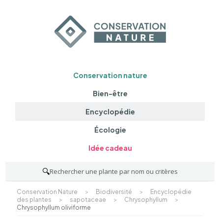
Conservation nature
Bien-être
Encyclopédie
Écologie
Idée cadeau
🔍
Rechercher une plante par nom ou critères
Conservation Nature
>
Biodiversité
>
Encyclopédie
des plantes
>
sapotaceae
>
Chrysophyllum
>
Chrysophyllum oliviforme