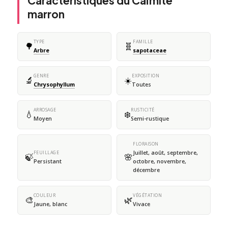
Caractéristiques du Caïmite
marron
TYPE
FAMILLE
🌳
🧬
Arbre
sapotaceae
GENRE
EXPOSITION
🔬
☀️
Chrysophyllum
Toutes
ARROSAGE
RUSTICITÉ
💧
❄️
Moyen
Semi-rustique
FLORAISON
Juillet, août, septembre,
FEUILLAGE
🍃
🌸
Persistant
octobre, novembre,
décembre
COULEUR
VÉGÉTATION
🎨
🌿
Jaune, blanc
Vivace