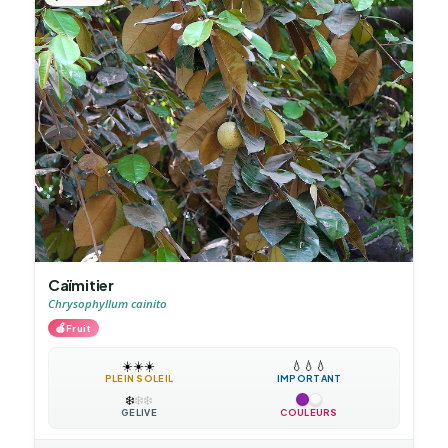
Caïmitier
Chrysophyllum cainito
🍎
Fruit
☀️
☀️
☀️
💧
💧
💧
PLEIN SOLEIL
IMPORTANT
❄️
❄️
❄️
GÉLIVE
COULEURS