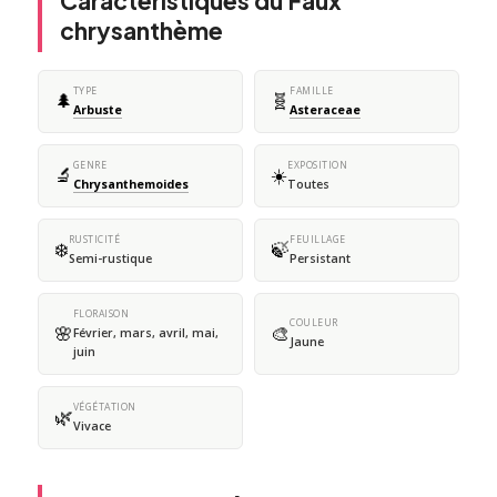
Caractéristiques du Faux
chrysanthème
TYPE
FAMILLE
🌲
🧬
Arbuste
Asteraceae
GENRE
EXPOSITION
🔬
☀️
Chrysanthemoides
Toutes
RUSTICITÉ
FEUILLAGE
❄️
🍃
Semi-rustique
Persistant
FLORAISON
COULEUR
🌸
🎨
Février, mars, avril, mai,
Jaune
juin
VÉGÉTATION
🌿
Vivace