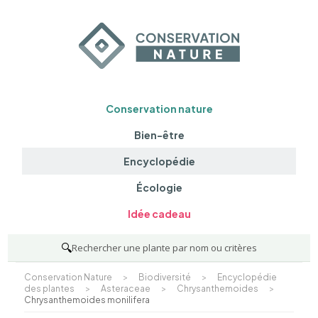
Conservation nature
Bien-être
Encyclopédie
Écologie
Idée cadeau
🔍
Rechercher une plante par nom ou critères
Conservation Nature
>
Biodiversité
>
Encyclopédie
des plantes
>
Asteraceae
>
Chrysanthemoides
>
Chrysanthemoides monilifera