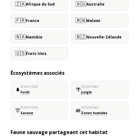
🇿🇦
🇦🇺
Afrique du Sud
Australie
🇫🇷
🇲🇼
France
Malawi
🇳🇦
🇳🇿
Namibie
Nouvelle-Zélande
🇺🇸
États-Unis
Écosystèmes associés
ÉCOSYSTÈME
ÉCOSYSTÈME
🌲
🌴
Forêt
Jungle
ÉCOSYSTÈME
ÉCOSYSTÈME
🦒
🪷
Savane
Zones humides
Faune sauvage partageant cet habitat