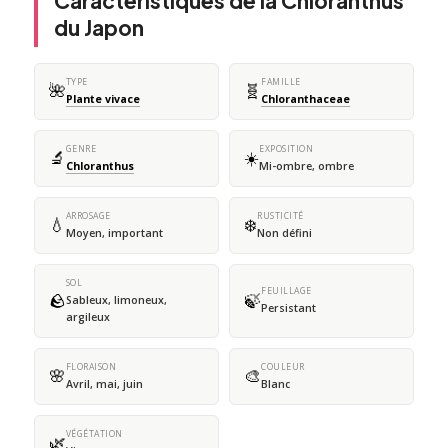
Caractéristiques de la Chloranthus
du Japon
TYPE
FAMILLE
🌺
🧬
Plante vivace
Chloranthaceae
GENRE
EXPOSITION
🔬
☀️
Chloranthus
Mi-ombre, ombre
ARROSAGE
RUSTICITÉ
💧
❄️
Moyen, important
Non défini
SOL
FEUILLAGE
🪨
🍃
Sableux, limoneux,
Persistant
argileux
FLORAISON
COULEUR
🌸
🎨
Avril, mai, juin
Blanc
VÉGÉTATION
🌿