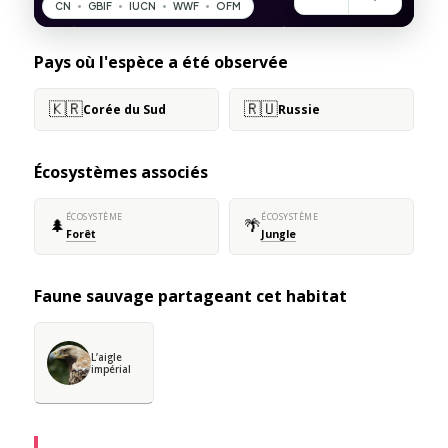
Pays où l'espèce a été observée
🇰🇷
🇷🇺
Corée du Sud
Russie
Écosystèmes associés
ÉCOSYSTÈME
ÉCOSYSTÈME
🌲
🌴
Forêt
Jungle
Faune sauvage partageant cet habitat
L’aigle
impérial