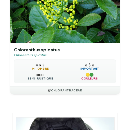
Chloranthus spicatus
Chloranthus spicatus
☀️
☀️
☀️
💧
💧
💧
MI-OMBRE
IMPORTANT
❄️
❄️
❄️
SEMI-RUSTIQUE
COULEURS
🍃
CHLORANTHACEAE