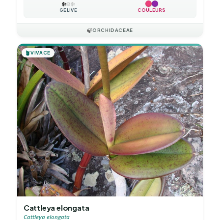
❄️
❄️
❄️
GÉLIVE
COULEURS
🍃
ORCHIDACEAE
🪴
VIVACE
Cattleya elongata
Cattleya elongata