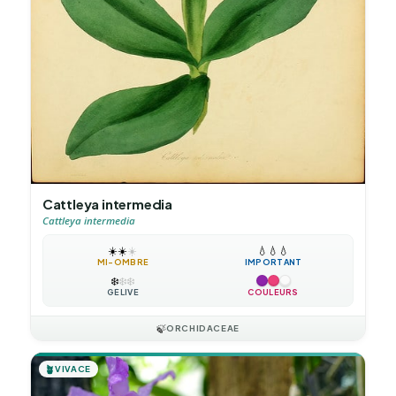
Cattleya intermedia
Cattleya intermedia
☀️
☀️
☀️
💧
💧
💧
MI-OMBRE
IMPORTANT
❄️
❄️
❄️
GÉLIVE
COULEURS
🍃
ORCHIDACEAE
🪴
VIVACE