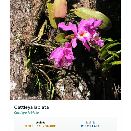
Cattleya labiata
Cattleya labiata
☀️
☀️
☀️
💧
💧
💧
SOLEIL / MI-OMBRE
IMPORTANT