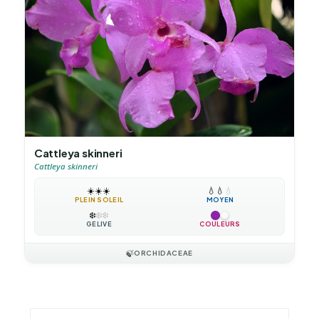
Cattleya skinneri
Cattleya skinneri
☀️
☀️
☀️
💧
💧
💧
PLEIN SOLEIL
MOYEN
❄️
❄️
❄️
GÉLIVE
COULEURS
🍃
ORCHIDACEAE