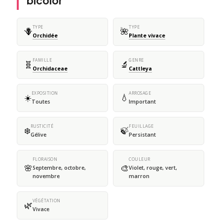
bicolor
TYPE
TYPE
🪻
🌺
Orchidée
Plante vivace
FAMILLE
GENRE
🧬
🔬
Orchidaceae
Cattleya
EXPOSITION
ARROSAGE
☀️
💧
Toutes
Important
RUSTICITÉ
FEUILLAGE
❄️
🍃
Gélive
Persistant
FLORAISON
COULEUR
🌸
🎨
Septembre, octobre,
Violet, rouge, vert,
novembre
marron
VÉGÉTATION
🌿
Vivace