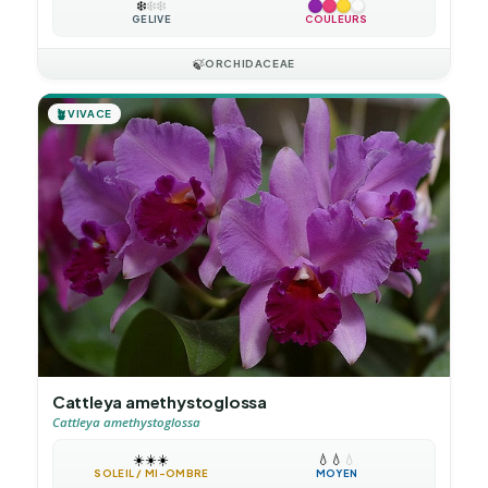
❄️
❄️
❄️
GÉLIVE
COULEURS
🍃
ORCHIDACEAE
🪴
VIVACE
Cattleya amethystoglossa
Cattleya amethystoglossa
☀️
☀️
☀️
💧
💧
💧
SOLEIL / MI-OMBRE
MOYEN