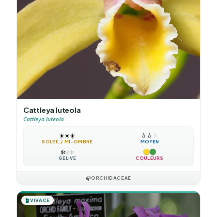
Cattleya luteola
Cattleya luteola
☀️
☀️
☀️
💧
💧
💧
SOLEIL / MI-OMBRE
MOYEN
❄️
❄️
❄️
GÉLIVE
COULEURS
🍃
ORCHIDACEAE
🪴
VIVACE