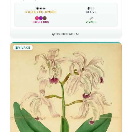
☀️
☀️
☀️
❄️
❄️
❄️
SOLEIL / MI-OMBRE
GÉLIVE
📏
COULEURS
VIVACE
🍃
ORCHIDACEAE
🪴
VIVACE