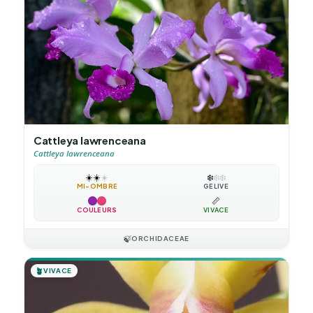
Cattleya lawrenceana
Cattleya lawrenceana
☀️
☀️
☀️
❄️
❄️
❄️
MI-OMBRE
GÉLIVE
📏
COULEURS
VIVACE
🍃
ORCHIDACEAE
🪴
VIVACE