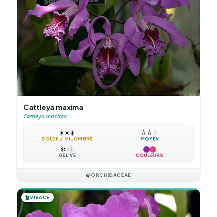
Cattleya maxima
Cattleya maxima
☀️
☀️
☀️
💧
💧
💧
SOLEIL / MI-OMBRE
MOYEN
❄️
❄️
❄️
GÉLIVE
COULEURS
🍃
ORCHIDACEAE
🪴
VIVACE