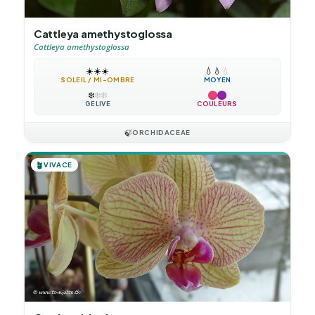
Cattleya amethystoglossa
Cattleya amethystoglossa
☀️
☀️
☀️
💧
💧
💧
SOLEIL / MI-OMBRE
MOYEN
❄️
❄️
❄️
GÉLIVE
COULEURS
🍃
ORCHIDACEAE
🪴
VIVACE