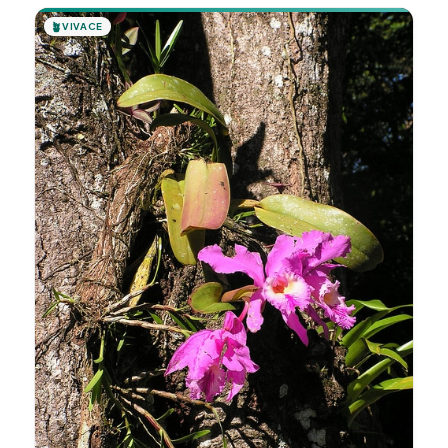
🪴
VIVACE