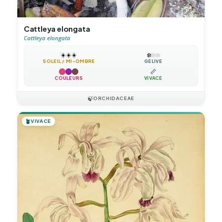
Cattleya elongata
Cattleya elongata
☀️
☀️
☀️
❄️
❄️
❄️
SOLEIL / MI-OMBRE
GÉLIVE
📏
COULEURS
VIVACE
🍃
ORCHIDACEAE
🪴
VIVACE