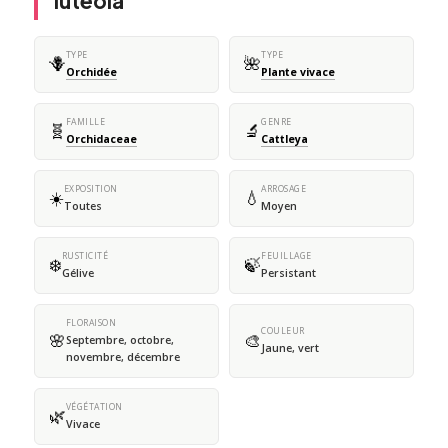
luteola
TYPE
TYPE
🪻
🌺
Orchidée
Plante vivace
FAMILLE
GENRE
🧬
🔬
Orchidaceae
Cattleya
EXPOSITION
ARROSAGE
☀️
💧
Toutes
Moyen
RUSTICITÉ
FEUILLAGE
❄️
🍃
Gélive
Persistant
FLORAISON
COULEUR
🌸
🎨
Septembre, octobre,
Jaune, vert
novembre, décembre
VÉGÉTATION
🌿
Vivace