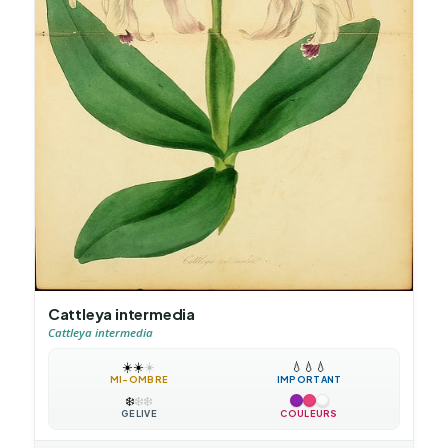
Cattleya intermedia
Cattleya intermedia
☀️
☀️
☀️
💧
💧
💧
MI-OMBRE
IMPORTANT
❄️
❄️
❄️
GÉLIVE
COULEURS