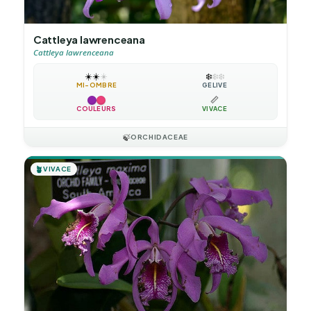
Cattleya lawrenceana
Cattleya lawrenceana
☀️
☀️
☀️
❄️
❄️
❄️
MI-OMBRE
GÉLIVE
📏
COULEURS
VIVACE
🍃
ORCHIDACEAE
🪴
VIVACE