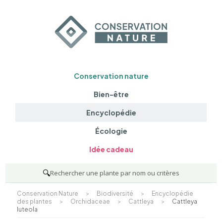
Conservation nature
Bien-être
Encyclopédie
Écologie
Idée cadeau
🔍
Rechercher une plante par nom ou critères
Conservation Nature
>
Biodiversité
>
Encyclopédie
des plantes
>
Orchidaceae
>
Cattleya
>
Cattleya
luteola