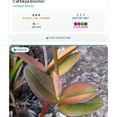
Cattleya bicolor
Cattleya bicolor
☀️
☀️
☀️
💧
💧
💧
SOLEIL / MI-OMBRE
IMPORTANT
❄️
❄️
❄️
GÉLIVE
COULEURS
🍃
ORCHIDACEAE
🪴
VIVACE