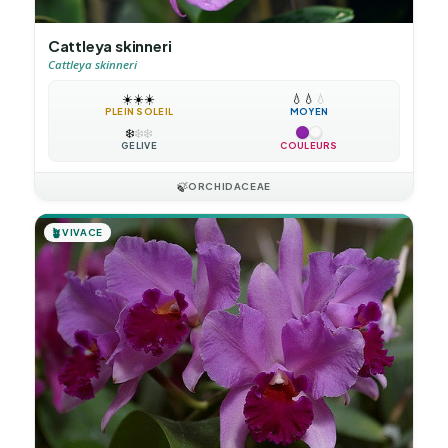
Cattleya skinneri
Cattleya skinneri
☀️
☀️
☀️
💧
💧
💧
PLEIN SOLEIL
MOYEN
❄️
❄️
❄️
GÉLIVE
COULEURS
🍃
ORCHIDACEAE
🪴
VIVACE