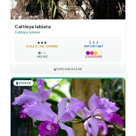
Cattleya labiata
Cattleya labiata
☀️
☀️
☀️
💧
💧
💧
SOLEIL / MI-OMBRE
IMPORTANT
❄️
❄️
❄️
GÉLIVE
COULEURS
🍃
ORCHIDACEAE
🪴
VIVACE