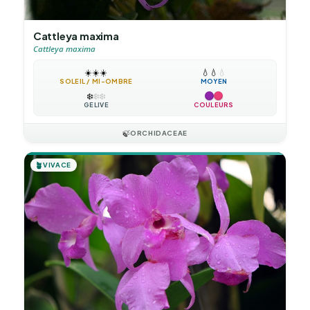
Cattleya maxima
Cattleya maxima
☀️
☀️
☀️
💧
💧
💧
SOLEIL / MI-OMBRE
MOYEN
❄️
❄️
❄️
GÉLIVE
COULEURS
🍃
ORCHIDACEAE
🪴
VIVACE