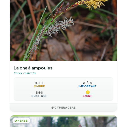
Laiche à ampoules
Carex rostrata
☀️
☀️
☀️
💧
💧
💧
OMBRE
IMPORTANT
❄️
❄️
❄️
RUSTIQUE
JAUNE
🍃
CYPERACEAE
🌿
HERBE