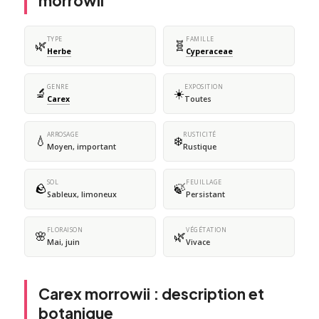
morrowii
TYPE
FAMILLE
🌿
🧬
Herbe
Cyperaceae
GENRE
EXPOSITION
🔬
☀️
Carex
Toutes
ARROSAGE
RUSTICITÉ
💧
❄️
Moyen, important
Rustique
SOL
FEUILLAGE
🪨
🍃
Sableux, limoneux
Persistant
FLORAISON
VÉGÉTATION
🌸
🌿
Mai, juin
Vivace
Carex morrowii : description et
botanique