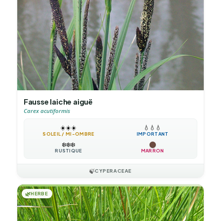
Fausse laiche aiguë
Carex acutiformis
☀️
☀️
☀️
💧
💧
💧
SOLEIL / MI-OMBRE
IMPORTANT
❄️
❄️
❄️
RUSTIQUE
MARRON
🍃
CYPERACEAE
🌿
HERBE