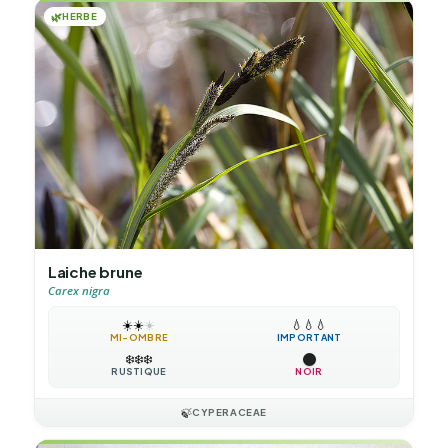
🌿
HERBE
Laiche brune
Carex nigra
☀️
☀️
☀️
💧
💧
💧
MI-OMBRE
IMPORTANT
❄️
❄️
❄️
RUSTIQUE
NOIR
🍃
CYPERACEAE