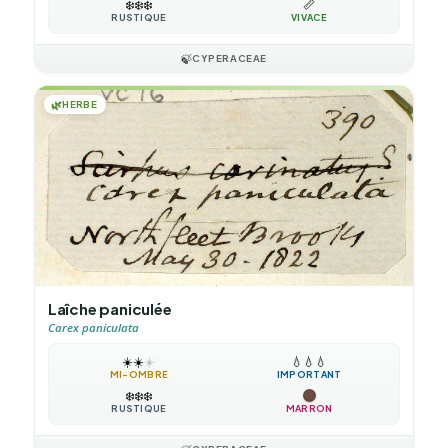
❄️
❄️
❄️
📏
RUSTIQUE
VIVACE
🍃
CYPERACEAE
🌿
HERBE
Laîche paniculée
Carex paniculata
☀️
☀️
☀️
💧
💧
💧
MI-OMBRE
IMPORTANT
❄️
❄️
❄️
RUSTIQUE
MARRON