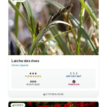
Laiche des rives
Carex riparia
☀️
☀️
☀️
💧
💧
💧
PLEIN SOLEIL
IMPORTANT
❄️
❄️
❄️
RUSTIQUE
MARRON
🍃
CYPERACEAE
🌿
HERBE