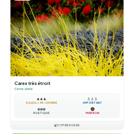
Carex très étroit
Carex elata
☀️
☀️
☀️
💧
💧
💧
SOLEIL / MI-OMBRE
IMPORTANT
❄️
❄️
❄️
RUSTIQUE
MARRON
🍃
CYPERACEAE