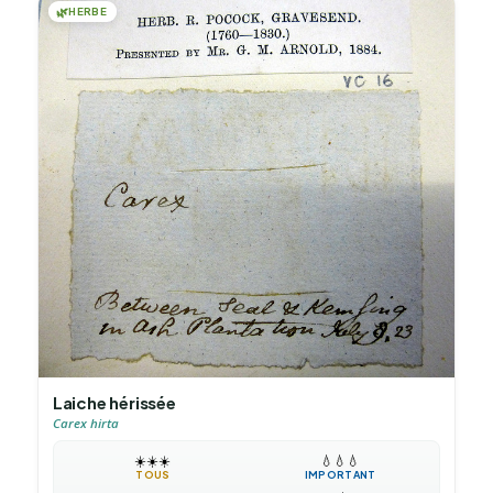
🌿
HERBE
Laiche hérissée
Carex hirta
☀️
☀️
☀️
💧
💧
💧
TOUS
IMPORTANT