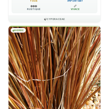
TOUS
IMPORTANT
❄️
❄️
❄️
📏
RUSTIQUE
VIVACE
🍃
CYPERACEAE
🌿
HERBE