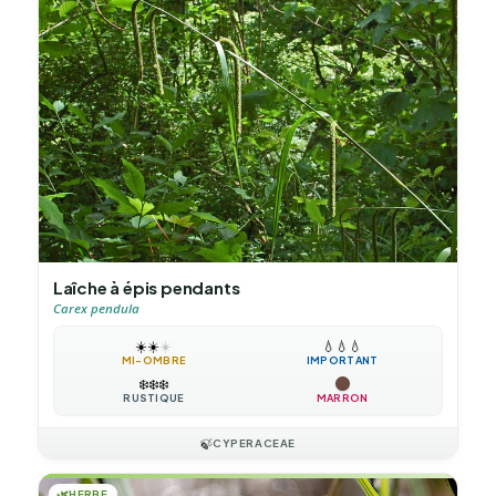
Laîche à épis pendants
Carex pendula
☀️
☀️
☀️
💧
💧
💧
MI-OMBRE
IMPORTANT
❄️
❄️
❄️
RUSTIQUE
MARRON
🍃
CYPERACEAE
🌿
HERBE