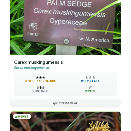
Carex muskingumensis
Carex muskingumensis
☀️
☀️
☀️
💧
💧
💧
SOLEIL / MI-OMBRE
IMPORTANT
❄️
❄️
❄️
📏
RUSTIQUE
VIVACE
🍃
CYPERACEAE
🌿
HERBE