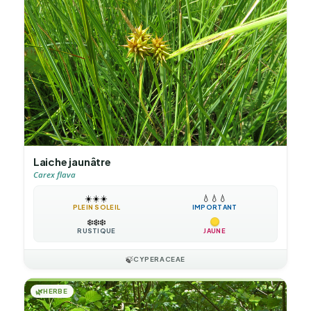
Laiche jaunâtre
Carex flava
☀️
☀️
☀️
💧
💧
💧
PLEIN SOLEIL
IMPORTANT
❄️
❄️
❄️
RUSTIQUE
JAUNE
🍃
CYPERACEAE
🌿
HERBE