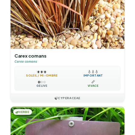
Carex comans
Carex comans
☀️
☀️
☀️
💧
💧
💧
SOLEIL / MI-OMBRE
IMPORTANT
❄️
❄️
❄️
📏
GÉLIVE
VIVACE
🍃
CYPERACEAE
🌿
HERBE