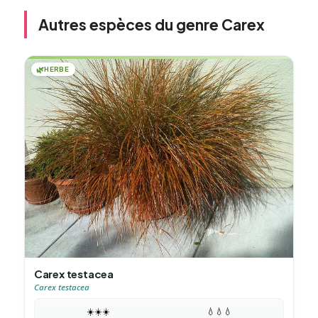
Autres espèces du genre Carex
🌿
HERBE
Carex testacea
Carex testacea
☀️
☀️
☀️
💧
💧
💧