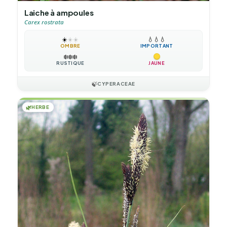
Laiche à ampoules
Carex rostrata
☀️
☀️
☀️
💧
💧
💧
OMBRE
IMPORTANT
❄️
❄️
❄️
RUSTIQUE
JAUNE
🍃
CYPERACEAE
🌿
HERBE