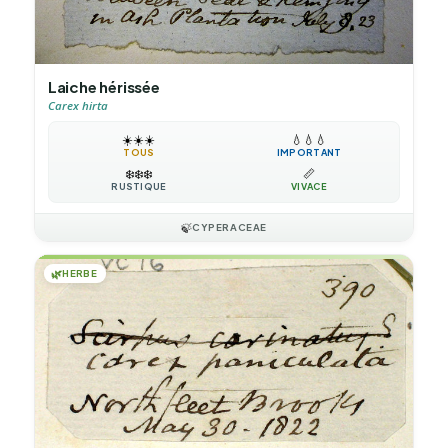
Laiche hérissée
Carex hirta
☀️
☀️
☀️
💧
💧
💧
TOUS
IMPORTANT
❄️
❄️
❄️
📏
RUSTIQUE
VIVACE
🍃
CYPERACEAE
🌿
HERBE