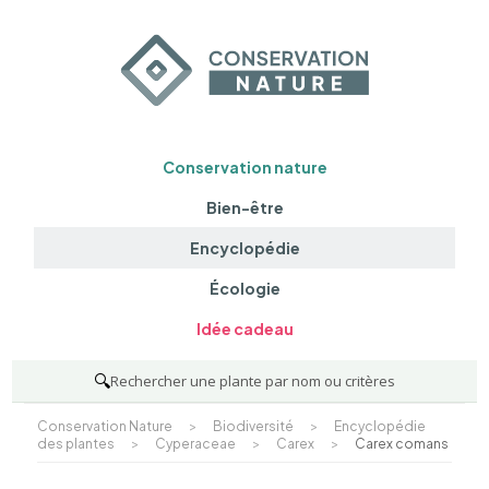
Conservation nature
Bien-être
Encyclopédie
Écologie
Idée cadeau
🔍
Rechercher une plante par nom ou critères
Conservation Nature
>
Biodiversité
>
Encyclopédie
des plantes
>
Cyperaceae
>
Carex
>
Carex comans