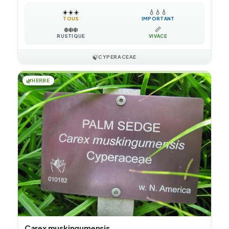
☀️
☀️
☀️
💧
💧
💧
TOUS
IMPORTANT
❄️
❄️
❄️
📏
RUSTIQUE
VIVACE
🍃
CYPERACEAE
🌿
HERBE
Carex muskingumensis