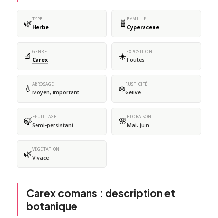
TYPE
FAMILLE
🌿
🧬
Herbe
Cyperaceae
GENRE
EXPOSITION
🔬
☀️
Carex
Toutes
ARROSAGE
RUSTICITÉ
💧
❄️
Moyen, important
Gélive
FEUILLAGE
FLORAISON
🍃
🌸
Semi-persistant
Mai, juin
VÉGÉTATION
🌿
Vivace
Carex comans : description et
botanique