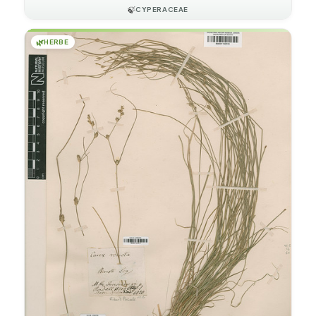
🍃
CYPERACEAE
🌿
HERBE