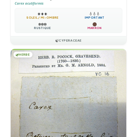
Carex acutiformis
☀️
☀️
☀️
💧
💧
💧
SOLEIL / MI-OMBRE
IMPORTANT
❄️
❄️
❄️
RUSTIQUE
MARRON
🍃
CYPERACEAE
🌿
HERBE