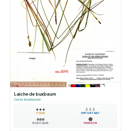
Laiche de buxbaum
Carex buxbaumii
☀️
☀️
☀️
💧
💧
💧
TOUS
IMPORTANT
❄️
❄️
❄️
RUSTIQUE
MARRON