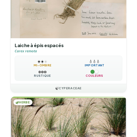
Laiche à épis espacés
Carex remota
☀️
☀️
☀️
💧
💧
💧
MI-OMBRE
IMPORTANT
❄️
❄️
❄️
RUSTIQUE
COULEURS
🍃
CYPERACEAE
🌿
HERBE