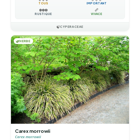
TOUS
IMPORTANT
❄️
❄️
❄️
📏
RUSTIQUE
VIVACE
🍃
CYPERACEAE
🌿
HERBE
Carex morrowii
Carex morrowii