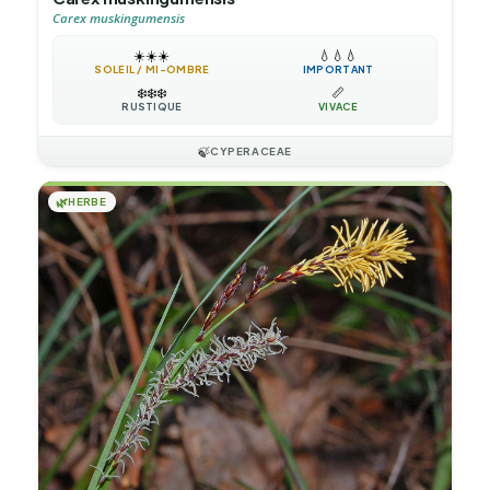
Carex muskingumensis
☀️
☀️
☀️
💧
💧
💧
SOLEIL / MI-OMBRE
IMPORTANT
❄️
❄️
❄️
📏
RUSTIQUE
VIVACE
🍃
CYPERACEAE
🌿
HERBE