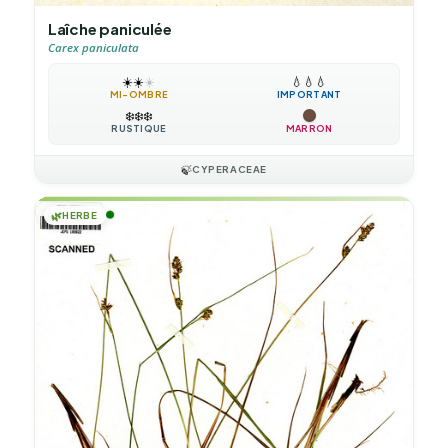
Laîche paniculée
Carex paniculata
☀️
☀️
☀️
💧
💧
💧
MI-OMBRE
IMPORTANT
❄️
❄️
❄️
RUSTIQUE
MARRON
🍃
CYPERACEAE
🌿
HERBE