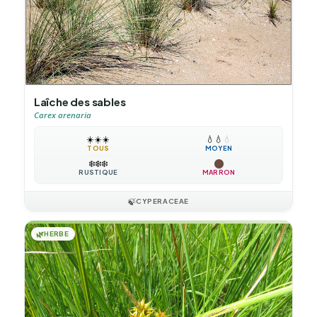
Laîche des sables
Carex arenaria
☀️
☀️
☀️
💧
💧
💧
TOUS
MOYEN
❄️
❄️
❄️
RUSTIQUE
MARRON
🍃
CYPERACEAE
🌿
HERBE