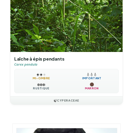
Laîche à épis pendants
Carex pendula
☀️
☀️
☀️
💧
💧
💧
MI-OMBRE
IMPORTANT
❄️
❄️
❄️
RUSTIQUE
MARRON
🍃
CYPERACEAE