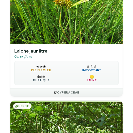
Laiche jaunâtre
Carex flava
☀️
☀️
☀️
💧
💧
💧
PLEIN SOLEIL
IMPORTANT
❄️
❄️
❄️
RUSTIQUE
JAUNE
🍃
CYPERACEAE
🌿
HERBE