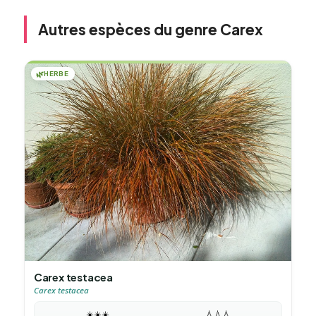
Autres espèces du genre Carex
🌿
HERBE
Carex testacea
Carex testacea
☀️
☀️
☀️
💧
💧
💧