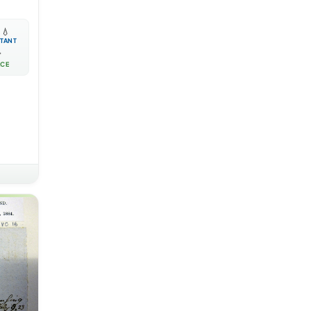

💧
TANT

ACE