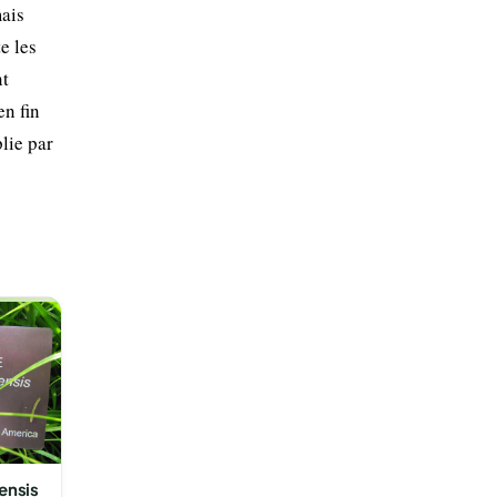
mais
e les
nt
en fin
lie par
ensis