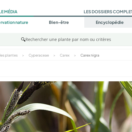
LE MÉDIA
LES DOSSIERS COMPLE
rvation nature
Bien-être
Encyclopédie
🔍
Rechercher une plante par nom ou critères
es plantes
>
Cyperaceae
>
Carex
>
Carex nigra