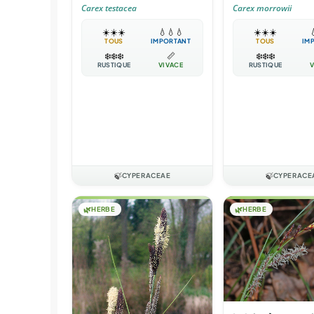
Carex testacea
Carex morrowii
☀️
☀️
☀️
💧
💧
💧
☀️
☀️
☀️

TOUS
IMPORTANT
TOUS
IM
❄️
❄️
❄️
📏
❄️
❄️
❄️
RUSTIQUE
VIVACE
RUSTIQUE
V
🍃
CYPERACEAE
🍃
CYPERACE
🌿
HERBE
🌿
HERBE