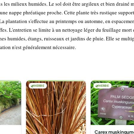
 les milieux humides. Le sol doit être argileux et bien drainé 
e nappe phréatique proche. Cette plante très rustique support
. La plantation s'effectue au printemps ou automne, en espaceme
es. L'entretien se limite à un nettoyage léger du feuillage mort 
es humides, étangs, ruisseaux et jardins de pluie. Elle se multip
sation n'est généralement nécessaire.
🌿
HERBE
🌿
HERBE
Carex muskingum