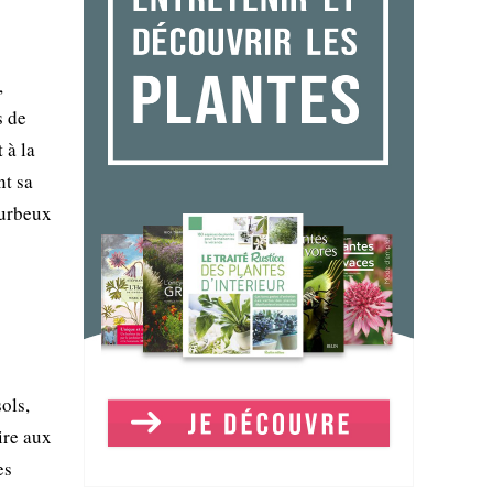
,
s de
 à la
nt sa
ourbeux
ols,
ire aux
es