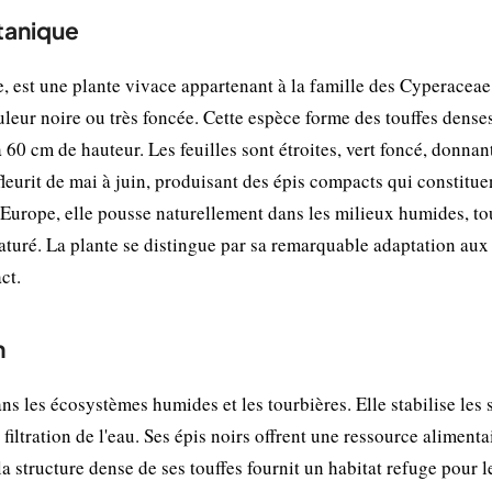
otanique
est une plante vivace appartenant à la famille des Cyperaceae
ouleur noire ou très foncée. Cette espèce forme des touffes dense
 60 cm de hauteur. Les feuilles sont étroites, vert foncé, donnant
fleurit de mai à juin, produisant des épis compacts qui constitue
d'Europe, elle pousse naturellement dans les milieux humides, t
 saturé. La plante se distingue par sa remarquable adaptation aux
ct.
n
s les écosystèmes humides et les tourbières. Elle stabilise les s
filtration de l'eau. Ses épis noirs offrent une ressource alimenta
 structure dense de ses touffes fournit un habitat refuge pour l