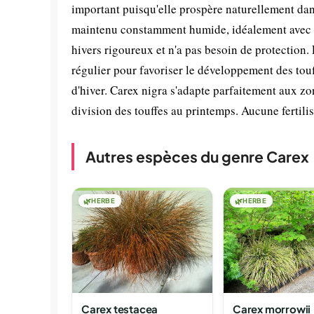
important puisqu'elle prospère naturellement dans
maintenu constamment humide, idéalement avec un
hivers rigoureux et n'a pas besoin de protection
régulier pour favoriser le développement des touff
d'hiver. Carex nigra s'adapte parfaitement aux zon
division des touffes au printemps. Aucune fertili
Autres espèces du genre Carex
🌿
HERBE
🌿
HERBE
Carex testacea
Carex morrowii