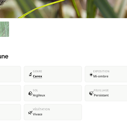
une
GENRE
EXPOSITION
🔬
☀️
Carex
Mi-ombre
SOL
FEUILLAGE
🪨
🍃
Argileux
Persistant
VÉGÉTATION
🌿
Vivace