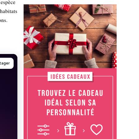
 espèce
habitats
ons.