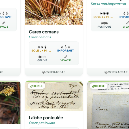
Carex muskingumensis

💧
💧
☀️
☀️
☀️
💧

PORTANT
SOLEIL / MI-OMBRE
IMPOR
📏
❄️
❄️
❄️

IVACE
RUSTIQUE
VIV
Carex comans
Carex comans
☀️
☀️
☀️
💧
💧
💧
SOLEIL / MI-OMBRE
IMPORTANT
❄️
❄️
❄️
📏
GÉLIVE
VIVACE
AE
🍃
CYPERACEAE
🍃
CYPERACEAE
🌿
HERBE
🌿
HERBE
Laîche paniculée
Carex paniculata