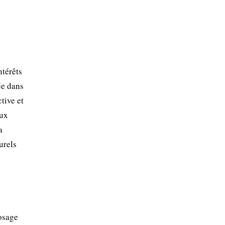
ntérêts
ée dans
tive et
aux
a
urels
osage