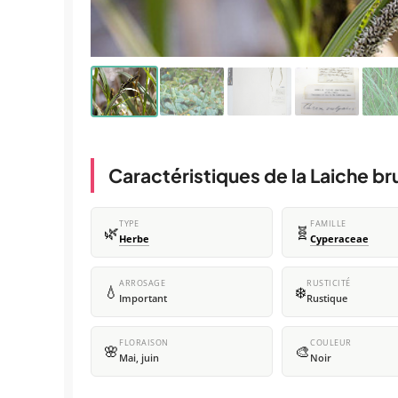
Caractéristiques de la Laiche br
TYPE
FAMILLE
🌿
🧬
Herbe
Cyperaceae
ARROSAGE
RUSTICITÉ
💧
❄️
Important
Rustique
FLORAISON
COULEUR
🌸
🎨
Mai, juin
Noir