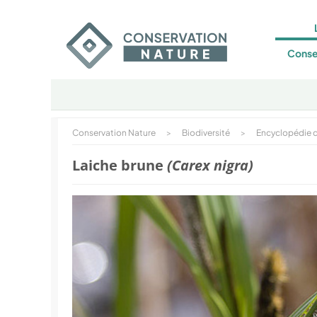
Conse
Conservation Nature
>
Biodiversité
>
Encyclopédie d
Laiche brune
(Carex nigra)