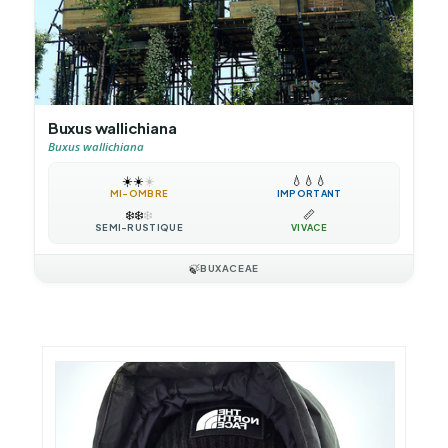
Buxus wallichiana
Buxus wallichiana
☀️
☀️
☀️
💧
💧
💧
MI-OMBRE
IMPORTANT
❄️
❄️
❄️
📏
SEMI-RUSTIQUE
VIVACE
🍃
BUXACEAE