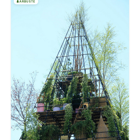
🌲
ARBUSTE