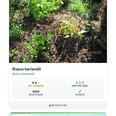
Buxus harlandii
Buxus harlandii
☀️
☀️
☀️
💧
💧
💧
MI-OMBRE
IMPORTANT
❄️
❄️
❄️
📏
RUSTIQUE
VIVACE
🍃
BUXACEAE