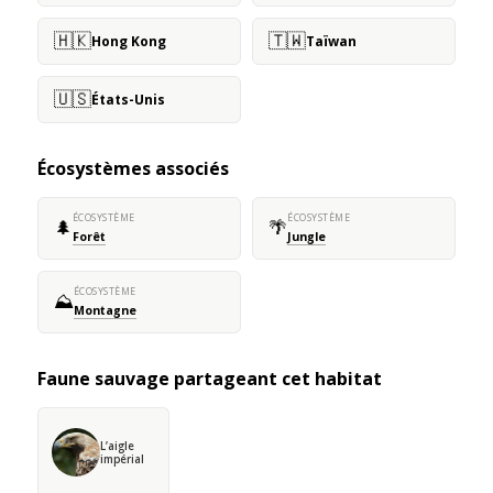
🇭🇰
🇹🇼
Hong Kong
Taïwan
🇺🇸
États-Unis
Écosystèmes associés
ÉCOSYSTÈME
ÉCOSYSTÈME
🌲
🌴
Forêt
Jungle
ÉCOSYSTÈME
⛰️
Montagne
Faune sauvage partageant cet habitat
L’aigle
impérial