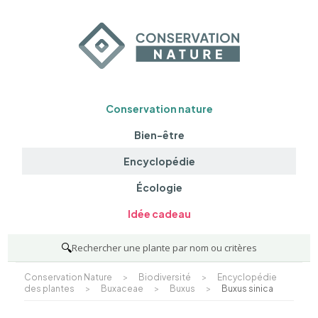
Conservation nature
Bien-être
Encyclopédie
Écologie
Idée cadeau
🔍
Rechercher une plante par nom ou critères
Conservation Nature
>
Biodiversité
>
Encyclopédie
des plantes
>
Buxaceae
>
Buxus
>
Buxus sinica