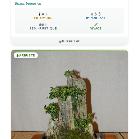
Buxus balearica
☀️
☀️
☀️
💧
💧
💧
MI-OMBRE
IMPORTANT
❄️
❄️
❄️
📏
SEMI-RUSTIQUE
VIVACE
🍃
BUXACEAE
🌲
ARBUSTE