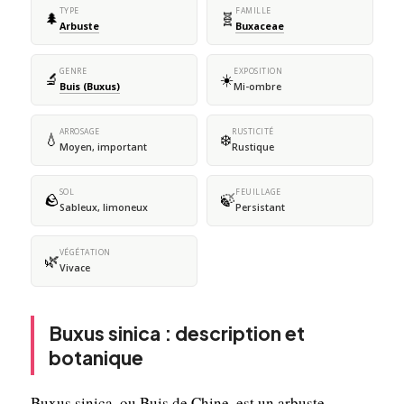
TYPE
FAMILLE
🌲
🧬
Arbuste
Buxaceae
GENRE
EXPOSITION
🔬
☀️
Buis (Buxus)
Mi-ombre
ARROSAGE
RUSTICITÉ
💧
❄️
Moyen, important
Rustique
SOL
FEUILLAGE
🪨
🍃
Sableux, limoneux
Persistant
VÉGÉTATION
🌿
Vivace
Buxus sinica : description et
botanique
Buxus sinica, ou Buis de Chine, est un arbuste