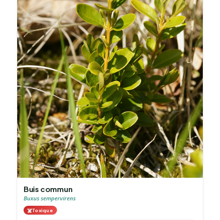
Buis commun
Buxus sempervirens
☠️
Toxique