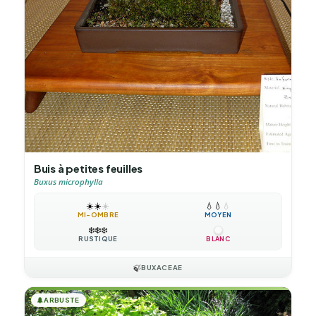
Buis à petites feuilles
Buxus microphylla
☀️
☀️
☀️
💧
💧
💧
MI-OMBRE
MOYEN
❄️
❄️
❄️
RUSTIQUE
BLANC
🍃
BUXACEAE
🌲
ARBUSTE