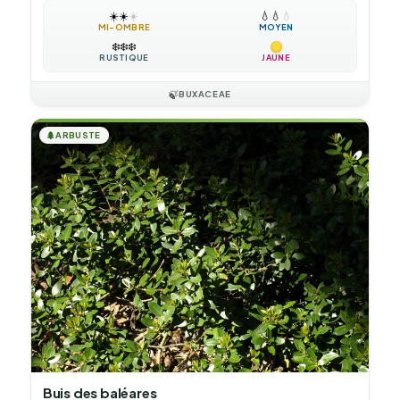
☀️
☀️
☀️
💧
💧
💧
MI-OMBRE
MOYEN
❄️
❄️
❄️
RUSTIQUE
JAUNE
🍃
BUXACEAE
🌲
ARBUSTE
Buis des baléares