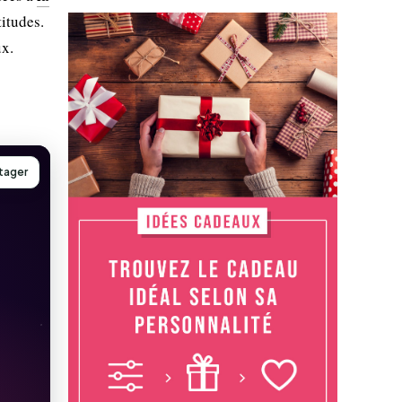
titudes.
ux.