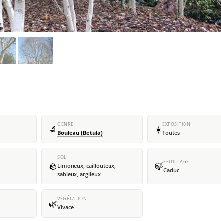
GENRE
EXPOSITION
🔬
☀️
Bouleau (Betula)
Toutes
SOL
FEUILLAGE
🪨
🍃
Limoneux, caillouteux,
Caduc
sableux, argileux
VÉGÉTATION
🌿
Vivace