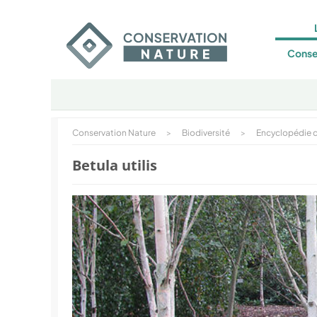
Conse
Conservation Nature
>
Biodiversité
>
Encyclopédie d
Betula utilis