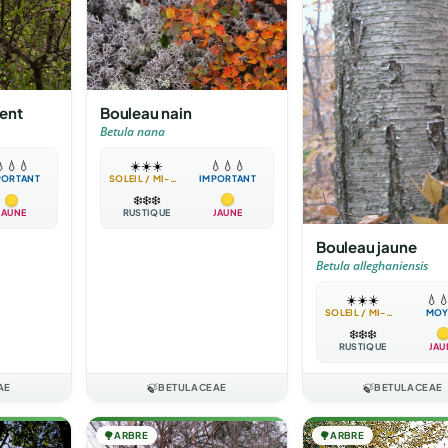
Bouleau nain
ent
Betula nana
☀️
☀️
☀️
💧
💧
💧

💧
💧
SOLEIL / MI-OMBRE
IMPORTANT
PORTANT
❄️
❄️
❄️
RUSTIQUE
JAUNE
JAUNE
Bouleau jaune
Betula alleghaniensis
☀️
☀️
☀️
💧

SOLEIL / MI-OMBRE
MOY
❄️
❄️
❄️
RUSTIQUE
JAU
AE
🍃
BETULACEAE
🍃
BETULACEAE
🌳
ARBRE
🌳
ARBRE