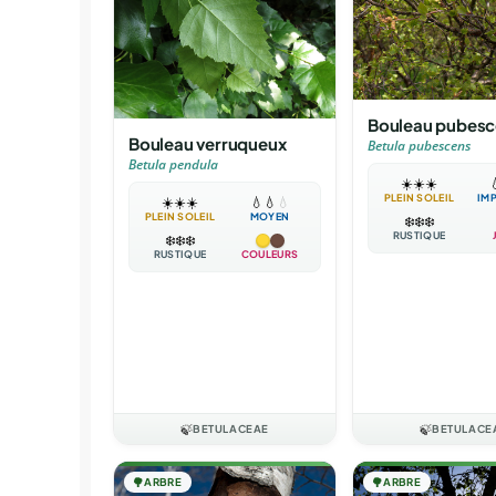
Bouleau pubesc
Bouleau verruqueux
Betula pubescens
Betula pendula
☀️
☀️
☀️

PLEIN SOLEIL
IM
☀️
☀️
☀️
💧
💧
💧
PLEIN SOLEIL
MOYEN
❄️
❄️
❄️
RUSTIQUE
❄️
❄️
❄️
RUSTIQUE
COULEURS
🍃
BETULACEAE
🍃
BETULACE
🌳
ARBRE
🌳
ARBRE