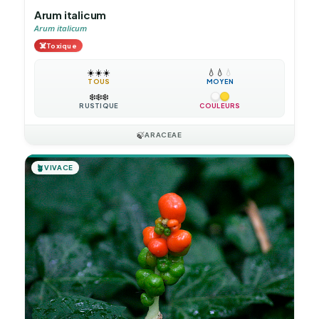
Arum italicum
Arum italicum
☠️
Toxique
☀️
☀️
☀️
💧
💧
💧
TOUS
MOYEN
❄️
❄️
❄️
RUSTIQUE
COULEURS
🍃
ARACEAE
🪴
VIVACE