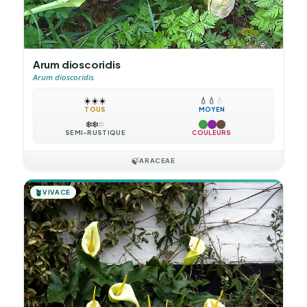
Arum dioscoridis
Arum dioscoridis
☀️
☀️
☀️
💧
💧
💧
TOUS
MOYEN
❄️
❄️
❄️
SEMI-RUSTIQUE
COULEURS
🍃
ARACEAE
🪴
VIVACE