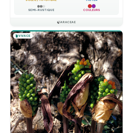
❄️
❄️
❄️
SEMI-RUSTIQUE
COULEURS
🍃
ARACEAE
🪴
VIVACE