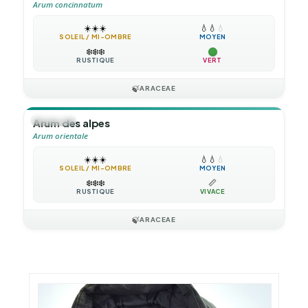
Arum concinnatum
☀️
☀️
☀️
💧
💧
💧
SOLEIL / MI-OMBRE
MOYEN
❄️
❄️
❄️
RUSTIQUE
VERT
🍃
ARACEAE
🪴
VIVACE
Arum des alpes
Arum orientale
☀️
☀️
☀️
💧
💧
💧
SOLEIL / MI-OMBRE
MOYEN
❄️
❄️
❄️
📏
RUSTIQUE
VIVACE
🍃
ARACEAE