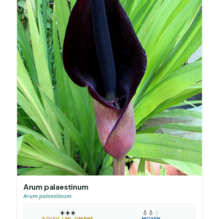
Arum palaestinum
Arum palaestinum
☀️
☀️
☀️
💧
💧
💧
SOLEIL / MI-OMBRE
MOYEN