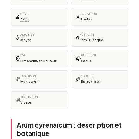
GENRE
EXPOSITION
🔬
☀️
Arum
Toutes
ARROSAGE
RUSTICITÉ
💧
❄️
Moyen
Semi-rustique
SOL
FEUILLAGE
🪨
🍃
Limoneux, caillouteux
Caduc
FLORAISON
COULEUR
🌸
🎨
Mars, avril
Rose, violet
VÉGÉTATION
🌿
Vivace
Arum cyrenaicum : description et
botanique