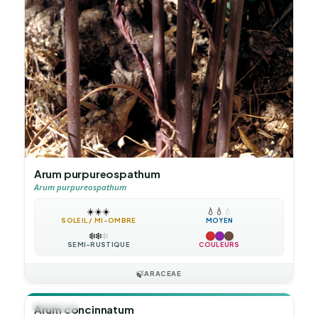
Arum purpureospathum
Arum purpureospathum
☀️
☀️
☀️
💧
💧
💧
SOLEIL / MI-OMBRE
MOYEN
❄️
❄️
❄️
SEMI-RUSTIQUE
COULEURS
🍃
ARACEAE
🪴
VIVACE
Arum concinnatum