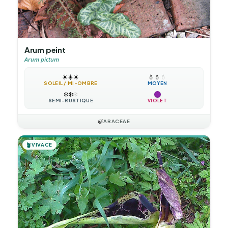
Arum peint
Arum pictum
☀️
☀️
☀️
💧
💧
💧
SOLEIL / MI-OMBRE
MOYEN
❄️
❄️
❄️
SEMI-RUSTIQUE
VIOLET
🍃
ARACEAE
🪴
VIVACE