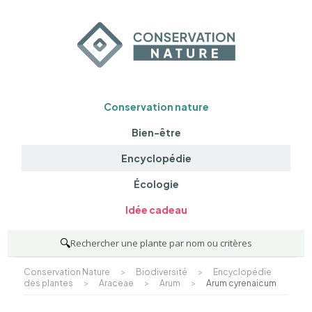
Conservation nature
Bien-être
Encyclopédie
Écologie
Idée cadeau
🔍
Rechercher une plante par nom ou critères
Conservation Nature
>
Biodiversité
>
Encyclopédie
des plantes
>
Araceae
>
Arum
>
Arum cyrenaicum