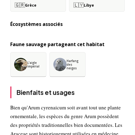
🇬🇷
🇱🇾
Grèce
Libye
Écosystèmes associés
Faune sauvage partageant cet habitat
Harfang
L’aigle
des
impérial
neiges
Bienfaits et usages
Bien qu'Arum cyrenaicum soit avant tout une plante
ornementale, les espèces du genre Arum possèdent
des propriétés traditionnelles bien documentées. Les
Araceae sont historiquement utilisées en médecine