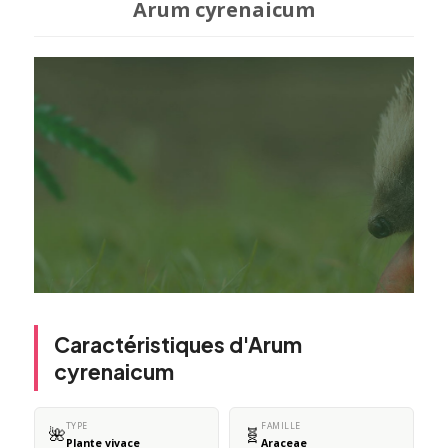
Arum cyrenaicum
Caractéristiques d'Arum
cyrenaicum
TYPE
FAMILLE
🌺
🧬
Plante vivace
Araceae