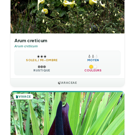
Arum creticum
Arum creticum
☀️
☀️
☀️
💧
💧
💧
SOLEIL / MI-OMBRE
MOYEN
❄️
❄️
❄️
RUSTIQUE
COULEURS
🍃
ARACEAE
🪴
VIVACE