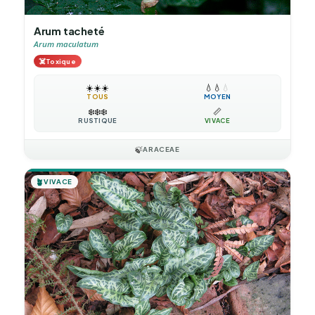
Arum tacheté
Arum maculatum
☠️
Toxique
☀️
☀️
☀️
💧
💧
💧
TOUS
MOYEN
❄️
❄️
❄️
📏
RUSTIQUE
VIVACE
🍃
ARACEAE
🪴
VIVACE