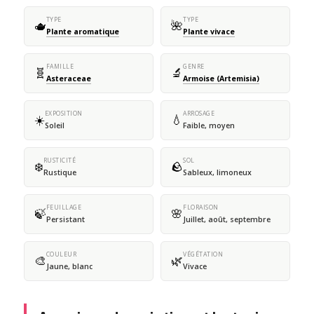
TYPE
TYPE
🫖
🌺
Plante aromatique
Plante vivace
FAMILLE
GENRE
🧬
🔬
Asteraceae
Armoise (Artemisia)
EXPOSITION
ARROSAGE
☀️
💧
Soleil
Faible, moyen
RUSTICITÉ
SOL
❄️
🪨
Rustique
Sableux, limoneux
FEUILLAGE
FLORAISON
🍃
🌸
Persistant
Juillet, août, septembre
COULEUR
VÉGÉTATION
🎨
🌿
Jaune, blanc
Vivace