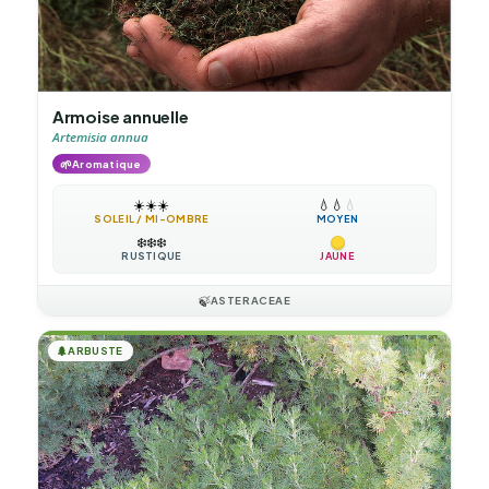
Armoise annuelle
Artemisia annua
🌱
Aromatique
☀️
☀️
☀️
💧
💧
💧
SOLEIL / MI-OMBRE
MOYEN
❄️
❄️
❄️
RUSTIQUE
JAUNE
🍃
ASTERACEAE
🌲
ARBUSTE