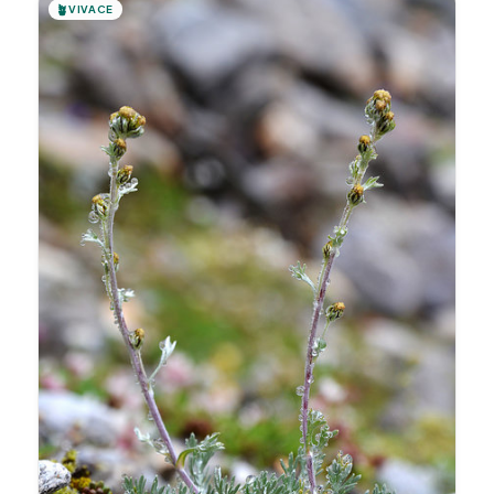
🪴
VIVACE