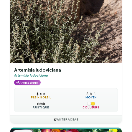
Artemisia ludoviciana
Artemisia ludoviciana
🌱
Aromatique
☀️
☀️
☀️
💧
💧
💧
PLEIN SOLEIL
MOYEN
❄️
❄️
❄️
RUSTIQUE
COULEURS
🍃
ASTERACEAE