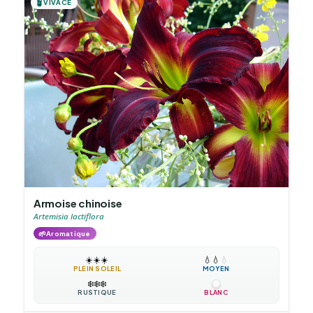
🪴
VIVACE
Armoise chinoise
Artemisia lactiflora
🌱
Aromatique
☀️
☀️
☀️
💧
💧
💧
PLEIN SOLEIL
MOYEN
❄️
❄️
❄️
RUSTIQUE
BLANC