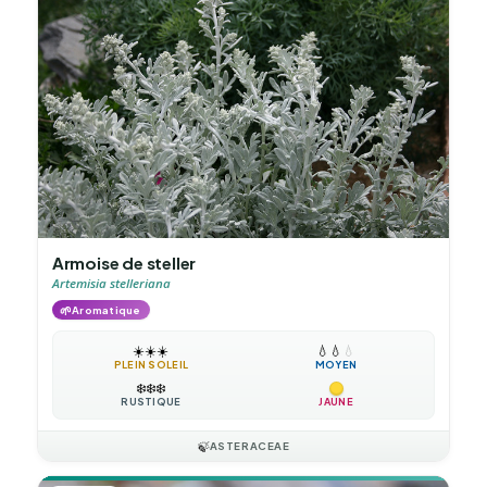
Armoise de steller
Artemisia stelleriana
🌱
Aromatique
☀️
☀️
☀️
💧
💧
💧
PLEIN SOLEIL
MOYEN
❄️
❄️
❄️
RUSTIQUE
JAUNE
🍃
ASTERACEAE