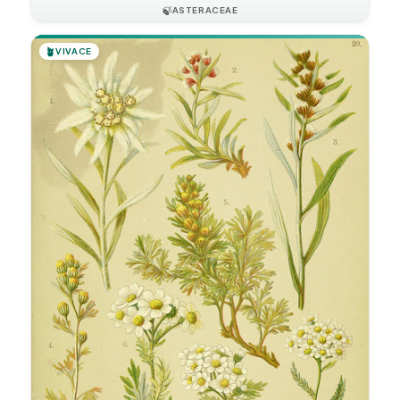
🍃
ASTERACEAE
🪴
VIVACE