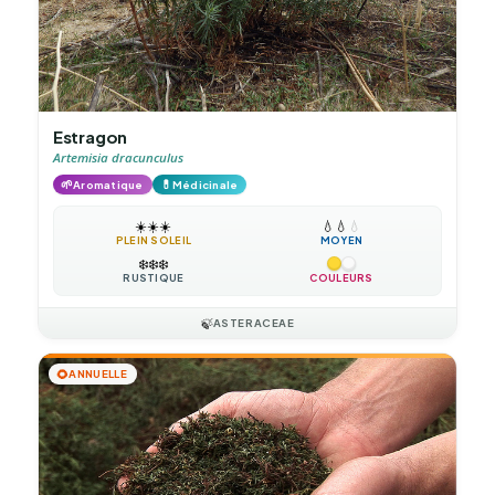
Estragon
Artemisia dracunculus
🌱
💊
Aromatique
Médicinale
☀️
☀️
☀️
💧
💧
💧
PLEIN SOLEIL
MOYEN
❄️
❄️
❄️
RUSTIQUE
COULEURS
🍃
ASTERACEAE
🌻
ANNUELLE