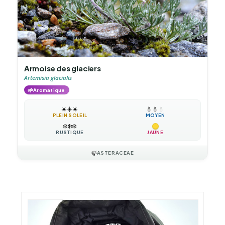
Armoise des glaciers
Artemisia glacialis
🌱
Aromatique
☀️
☀️
☀️
💧
💧
💧
PLEIN SOLEIL
MOYEN
❄️
❄️
❄️
RUSTIQUE
JAUNE
🍃
ASTERACEAE