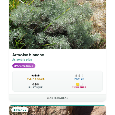
Armoise blanche
Artemisia alba
🌱
Aromatique
☀️
☀️
☀️
💧
💧
💧
PLEIN SOLEIL
MOYEN
❄️
❄️
❄️
RUSTIQUE
COULEURS
🍃
ASTERACEAE
🪴
VIVACE