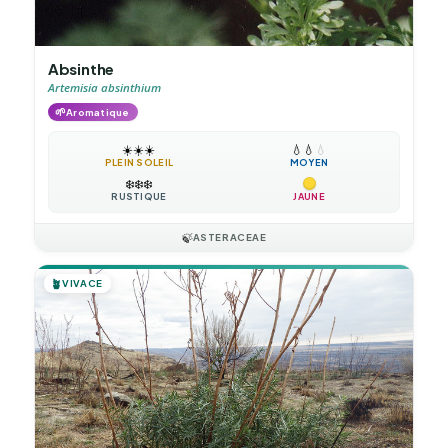
Absinthe
Artemisia absinthium
🌱
Aromatique
☀️
☀️
☀️
💧
💧
💧
PLEIN SOLEIL
MOYEN
❄️
❄️
❄️
RUSTIQUE
JAUNE
🍃
ASTERACEAE
🪴
VIVACE