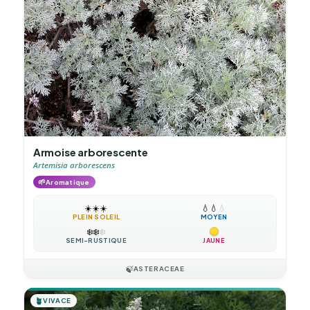
Armoise arborescente
Artemisia arborescens
🌱
Aromatique
☀️
☀️
☀️
💧
💧
💧
PLEIN SOLEIL
MOYEN
❄️
❄️
❄️
SEMI-RUSTIQUE
JAUNE
🍃
ASTERACEAE
🪴
VIVACE