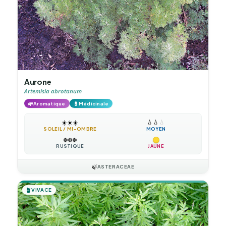
Aurone
Artemisia abrotanum
🌱
💊
Aromatique
Médicinale
☀️
☀️
☀️
💧
💧
💧
SOLEIL / MI-OMBRE
MOYEN
❄️
❄️
❄️
RUSTIQUE
JAUNE
🍃
ASTERACEAE
🪴
VIVACE