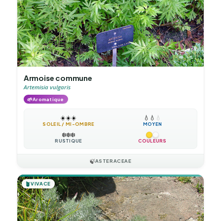
Armoise commune
Artemisia vulgaris
🌱
Aromatique
☀️
☀️
☀️
💧
💧
💧
SOLEIL / MI-OMBRE
MOYEN
❄️
❄️
❄️
RUSTIQUE
COULEURS
🍃
ASTERACEAE
🪴
VIVACE