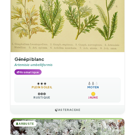
Génépi blanc
Artemisia umbelliformis
🌱
Aromatique
☀️
☀️
☀️
💧
💧
💧
PLEIN SOLEIL
MOYEN
❄️
❄️
❄️
RUSTIQUE
JAUNE
🍃
ASTERACEAE
🌲
ARBUSTE