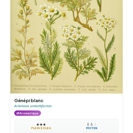
Génépi blanc
Artemisia umbelliformis
🌱
Aromatique
☀️
☀️
☀️
💧
💧
💧
PLEIN SOLEIL
MOYEN