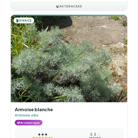
🍃
ASTERACEAE
🪴
VIVACE
Armoise blanche
Artemisia alba
🌱
Aromatique
☀️
☀️
☀️
💧
💧
💧