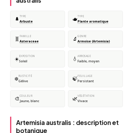
australis
TYPE
TYPE
🌲
🫖
Arbuste
Plante aromatique
FAMILLE
GENRE
🧬
🔬
Asteraceae
Armoise (Artemisia)
EXPOSITION
ARROSAGE
☀️
💧
Soleil
Faible, moyen
RUSTICITÉ
FEUILLAGE
❄️
🍃
Gélive
Persistant
COULEUR
VÉGÉTATION
🎨
🌿
Jaune, blanc
Vivace
Artemisia australis : description et
botanique