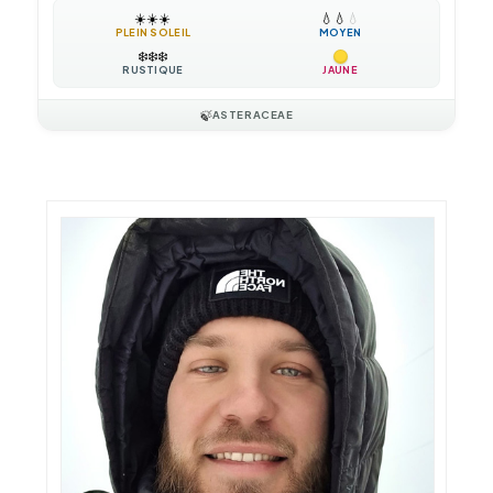
☀️
☀️
☀️
💧
💧
💧
PLEIN SOLEIL
MOYEN
❄️
❄️
❄️
RUSTIQUE
JAUNE
🍃
ASTERACEAE