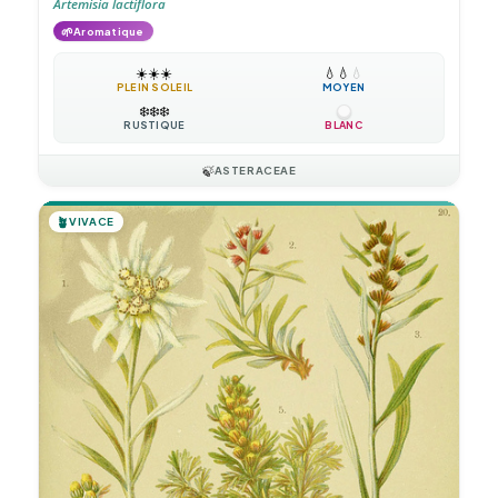
Artemisia lactiflora
🌱
Aromatique
☀️
☀️
☀️
💧
💧
💧
PLEIN SOLEIL
MOYEN
❄️
❄️
❄️
RUSTIQUE
BLANC
🍃
ASTERACEAE
🪴
VIVACE