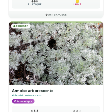
❄️
❄️
❄️
RUSTIQUE
JAUNE
🍃
ASTERACEAE
🌲
ARBUSTE
Armoise arborescente
Artemisia arborescens
🌱
Aromatique
☀️
☀️
☀️
💧
💧
💧