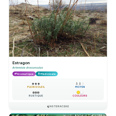
Estragon
Artemisia dracunculus
🌱
💊
Aromatique
Médicinale
☀️
☀️
☀️
💧
💧
💧
PLEIN SOLEIL
MOYEN
❄️
❄️
❄️
RUSTIQUE
COULEURS
🍃
ASTERACEAE