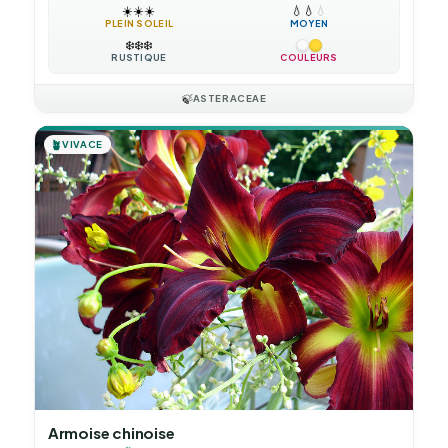
☀️
☀️
☀️
💧
💧
💧
PLEIN SOLEIL
MOYEN
❄️
❄️
❄️
RUSTIQUE
COULEURS
🍃
ASTERACEAE
🪴
VIVACE
Armoise chinoise