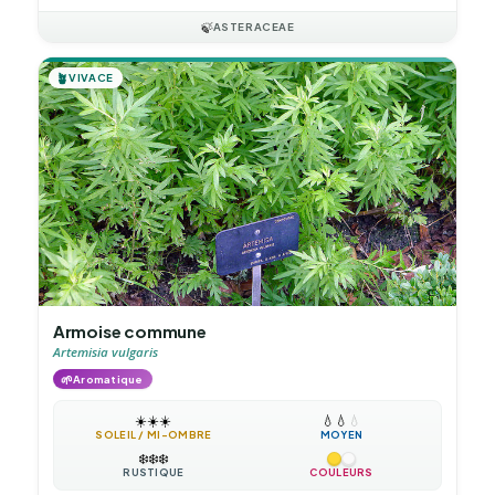
🍃
ASTERACEAE
🪴
VIVACE
Armoise commune
Artemisia vulgaris
🌱
Aromatique
☀️
☀️
☀️
💧
💧
💧
SOLEIL / MI-OMBRE
MOYEN
❄️
❄️
❄️
RUSTIQUE
COULEURS