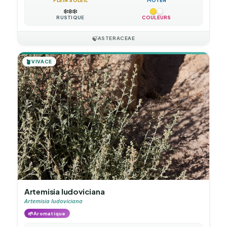
PLEIN SOLEIL
MOYEN
❄️
❄️
❄️
RUSTIQUE
COULEURS
🍃
ASTERACEAE
🪴
VIVACE
Artemisia ludoviciana
Artemisia ludoviciana
🌱
Aromatique