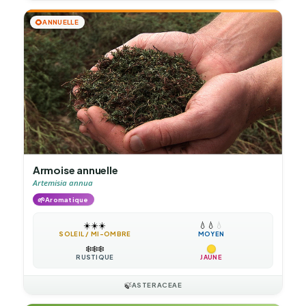
🌻
ANNUELLE
Armoise annuelle
Artemisia annua
🌱
Aromatique
☀️
☀️
☀️
💧
💧
💧
SOLEIL / MI-OMBRE
MOYEN
❄️
❄️
❄️
RUSTIQUE
JAUNE
🍃
ASTERACEAE