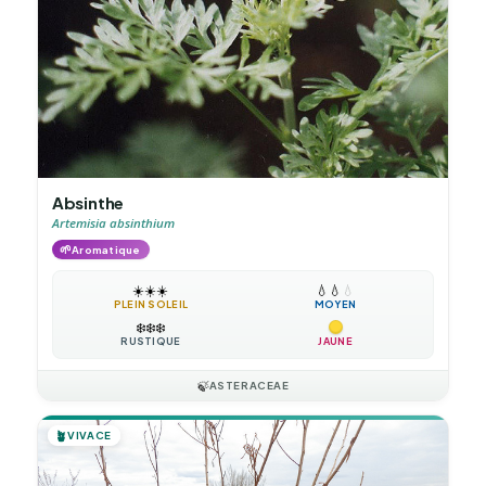
Absinthe
Artemisia absinthium
🌱
Aromatique
☀️
☀️
☀️
💧
💧
💧
PLEIN SOLEIL
MOYEN
❄️
❄️
❄️
RUSTIQUE
JAUNE
🍃
ASTERACEAE
🪴
VIVACE