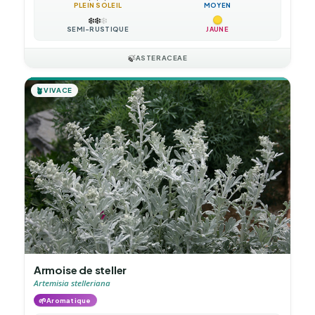
PLEIN SOLEIL
MOYEN
❄️
❄️
❄️
SEMI-RUSTIQUE
JAUNE
🍃
ASTERACEAE
🪴
VIVACE
Armoise de steller
Artemisia stelleriana
🌱
Aromatique