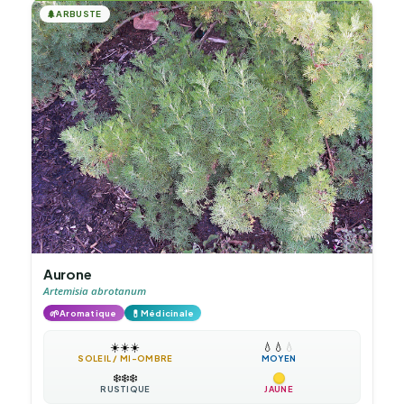
🌲
ARBUSTE
Aurone
Artemisia abrotanum
🌱
💊
Aromatique
Médicinale
☀️
☀️
☀️
💧
💧
💧
SOLEIL / MI-OMBRE
MOYEN
❄️
❄️
❄️
RUSTIQUE
JAUNE