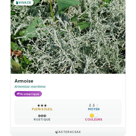
🪴
VIVACE
Armoise
Artemisia maritima
🌱
Aromatique
☀️
☀️
☀️
💧
💧
💧
PLEIN SOLEIL
MOYEN
❄️
❄️
❄️
RUSTIQUE
COULEURS
🍃
ASTERACEAE