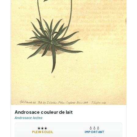
Androsace couleur de lait
Androsace lactea
☀️
☀️
☀️
💧
💧
💧
PLEIN SOLEIL
IMPORTANT