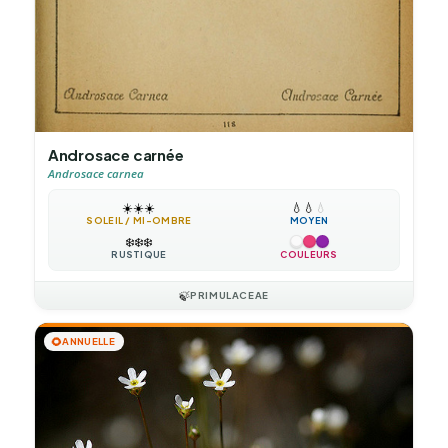
Androsace carnée
Androsace carnea
☀️
☀️
☀️
💧
💧
💧
SOLEIL / MI-OMBRE
MOYEN
❄️
❄️
❄️
RUSTIQUE
COULEURS
🍃
PRIMULACEAE
🌻
ANNUELLE