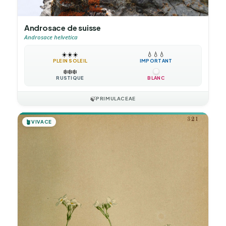
Androsace de suisse
Androsace helvetica
☀️
☀️
☀️
💧
💧
💧
PLEIN SOLEIL
IMPORTANT
❄️
❄️
❄️
RUSTIQUE
BLANC
🍃
PRIMULACEAE
🪴
VIVACE