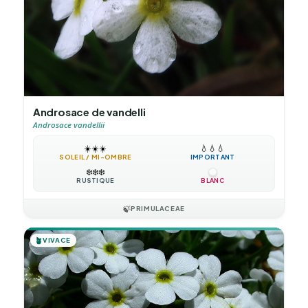
Androsace de vandelli
Androsace vandellii
☀️
☀️
☀️
💧
💧
💧
SOLEIL / MI-OMBRE
IMPORTANT
❄️
❄️
❄️
RUSTIQUE
BLANC
🍃
PRIMULACEAE
🪴
VIVACE