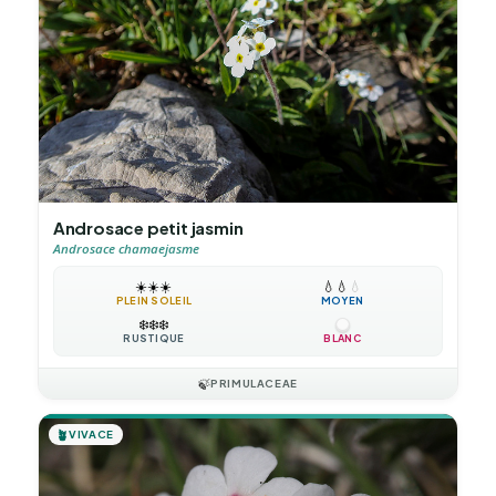
Androsace petit jasmin
Androsace chamaejasme
☀️
☀️
☀️
💧
💧
💧
PLEIN SOLEIL
MOYEN
❄️
❄️
❄️
RUSTIQUE
BLANC
🍃
PRIMULACEAE
🪴
VIVACE