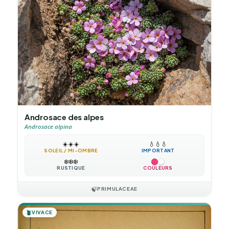
Androsace des alpes
Androsace alpina
☀️
☀️
☀️
💧
💧
💧
SOLEIL / MI-OMBRE
IMPORTANT
❄️
❄️
❄️
RUSTIQUE
COULEURS
🍃
PRIMULACEAE
🪴
VIVACE