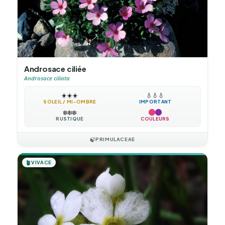
Androsace ciliée
Androsace ciliata
☀️
☀️
☀️
💧
💧
💧
SOLEIL / MI-OMBRE
IMPORTANT
❄️
❄️
❄️
RUSTIQUE
COULEURS
🍃
PRIMULACEAE
🪴
VIVACE