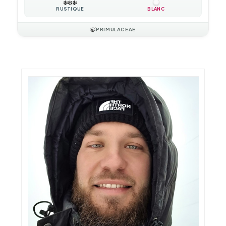
❄️
❄️
❄️
RUSTIQUE
BLANC
🍃
PRIMULACEAE