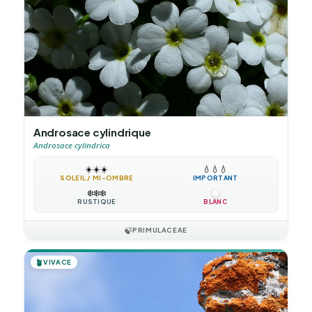
Androsace cylindrique
Androsace cylindrica
☀️
☀️
☀️
💧
💧
💧
SOLEIL / MI-OMBRE
IMPORTANT
❄️
❄️
❄️
RUSTIQUE
BLANC
🍃
PRIMULACEAE
🪴
VIVACE