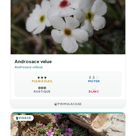
Androsace velue
Androsace villosa
☀️
☀️
☀️
💧
💧
💧
PLEIN SOLEIL
MOYEN
❄️
❄️
❄️
RUSTIQUE
BLANC
🍃
PRIMULACEAE
🪴
VIVACE