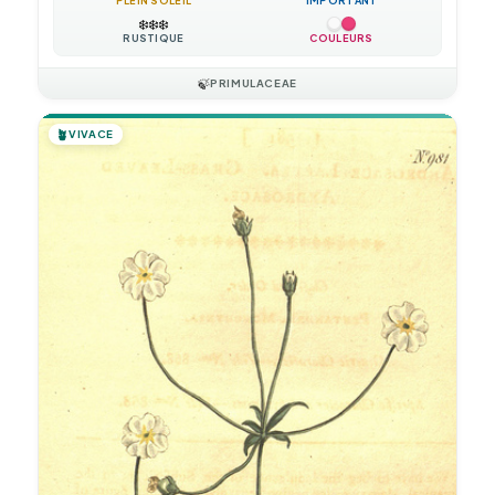
PLEIN SOLEIL
IMPORTANT
❄️
❄️
❄️
RUSTIQUE
COULEURS
🍃
PRIMULACEAE
🪴
VIVACE