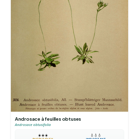
Androsace à feuilles obtuses
Androsace obtusifolia
☀️
☀️
☀️
💧
💧
💧