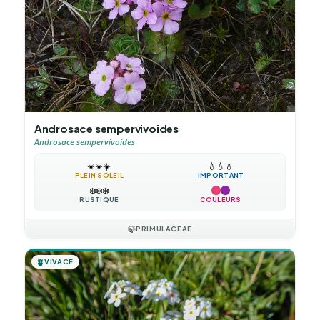
Androsace sempervivoides
Androsace sempervivoides
☀️
☀️
☀️
💧
💧
💧
PLEIN SOLEIL
IMPORTANT
❄️
❄️
❄️
RUSTIQUE
COULEURS
🍃
PRIMULACEAE
🪴
VIVACE