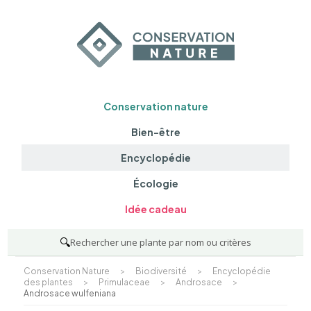
Conservation nature
Bien-être
Encyclopédie
Écologie
Idée cadeau
🔍
Rechercher une plante par nom ou critères
Conservation Nature
>
Biodiversité
>
Encyclopédie
des plantes
>
Primulaceae
>
Androsace
>
Androsace wulfeniana