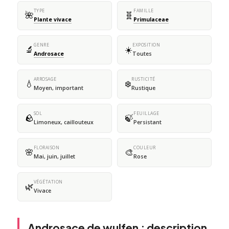
TYPE
FAMILLE
🌺
🧬
Plante vivace
Primulaceae
GENRE
EXPOSITION
🔬
☀️
Androsace
Toutes
ARROSAGE
RUSTICITÉ
💧
❄️
Moyen, important
Rustique
SOL
FEUILLAGE
🪨
🍃
Limoneux, caillouteux
Persistant
FLORAISON
COULEUR
🌸
🎨
Mai, juin, juillet
Rose
VÉGÉTATION
🌿
Vivace
Androsace de wulfen : description