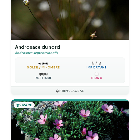
Androsace du nord
Androsace septentrionalis
☀️
☀️
☀️
💧
💧
💧
SOLEIL / MI-OMBRE
IMPORTANT
❄️
❄️
❄️
RUSTIQUE
BLANC
🍃
PRIMULACEAE
🪴
VIVACE