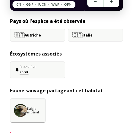
Pays où l'espèce a été observée
🇦🇹
🇮🇹
Autriche
Italie
Écosystèmes associés
ÉCOSYSTÈME
🌲
Forêt
Faune sauvage partageant cet habitat
L’aigle
impérial