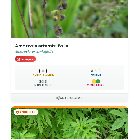
Ambrosia artemisiifolia
Ambrosia artemisiifolia
☠️
Toxique
☀️
☀️
☀️
💧
💧
💧
PLEIN SOLEIL
FAIBLE
❄️
❄️
❄️
RUSTIQUE
COULEURS
🍃
ASTERACEAE
🌻
ANNUELLE