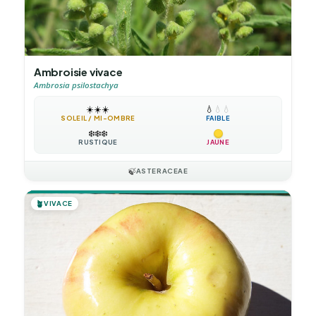
Ambroisie vivace
Ambrosia psilostachya
☀️
☀️
☀️
💧
💧
💧
SOLEIL / MI-OMBRE
FAIBLE
❄️
❄️
❄️
RUSTIQUE
JAUNE
🍃
ASTERACEAE
🪴
VIVACE