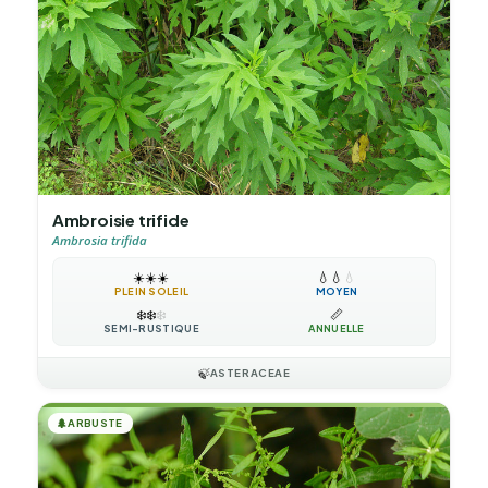
Ambroisie trifide
Ambrosia trifida
☀️
☀️
☀️
💧
💧
💧
PLEIN SOLEIL
MOYEN
❄️
❄️
❄️
📏
SEMI-RUSTIQUE
ANNUELLE
🍃
ASTERACEAE
🌲
ARBUSTE