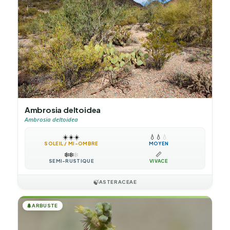
Ambrosia deltoidea
Ambrosia deltoidea
☀️
☀️
☀️
💧
💧
💧
SOLEIL / MI-OMBRE
MOYEN
❄️
❄️
❄️
📏
SEMI-RUSTIQUE
VIVACE
🍃
ASTERACEAE
🌲
ARBUSTE