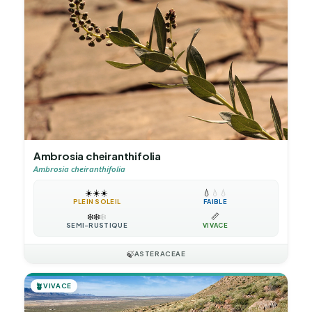
Ambrosia cheiranthifolia
Ambrosia cheiranthifolia
☀️
☀️
☀️
💧
💧
💧
PLEIN SOLEIL
FAIBLE
❄️
❄️
❄️
📏
SEMI-RUSTIQUE
VIVACE
🍃
ASTERACEAE
🪴
VIVACE