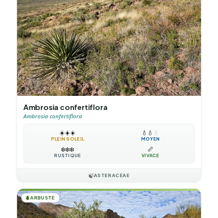
Ambrosia confertiflora
Ambrosia confertiflora
☀️
☀️
☀️
💧
💧
💧
PLEIN SOLEIL
MOYEN
❄️
❄️
❄️
📏
RUSTIQUE
VIVACE
🍃
ASTERACEAE
🌲
ARBUSTE