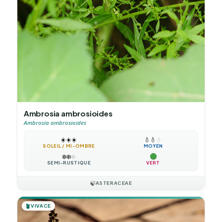
Ambrosia ambrosioides
Ambrosia ambrosioides
☀️
☀️
☀️
💧
💧
💧
SOLEIL / MI-OMBRE
MOYEN
❄️
❄️
❄️
SEMI-RUSTIQUE
VERT
🍃
ASTERACEAE
🪴
VIVACE