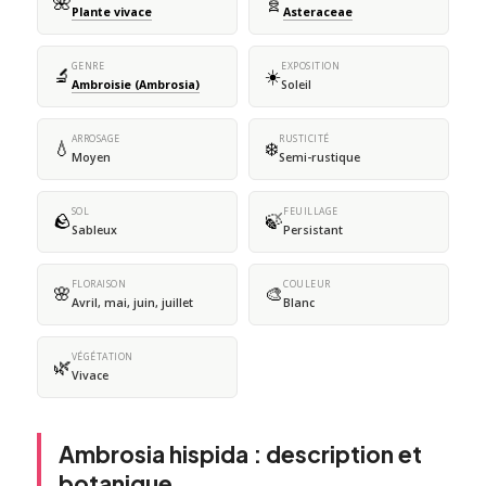
🌺
🧬
Plante vivace
Asteraceae
GENRE
EXPOSITION
🔬
☀️
Ambroisie (Ambrosia)
Soleil
ARROSAGE
RUSTICITÉ
💧
❄️
Moyen
Semi-rustique
SOL
FEUILLAGE
🪨
🍃
Sableux
Persistant
FLORAISON
COULEUR
🌸
🎨
Avril, mai, juin, juillet
Blanc
VÉGÉTATION
🌿
Vivace
Ambrosia hispida : description et
botanique