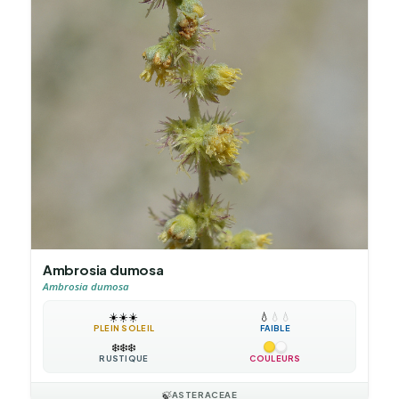
Ambrosia dumosa
Ambrosia dumosa
☀️
☀️
☀️
💧
💧
💧
PLEIN SOLEIL
FAIBLE
❄️
❄️
❄️
RUSTIQUE
COULEURS
🍃
ASTERACEAE