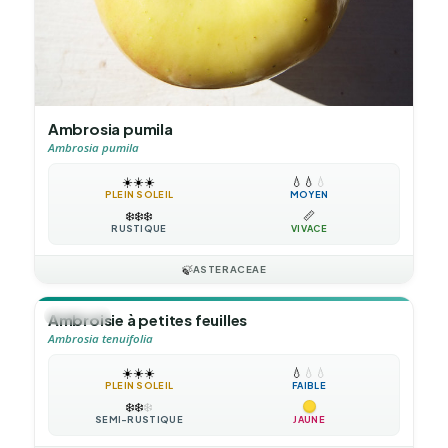
Ambrosia pumila
Ambrosia pumila
☀️
☀️
☀️
💧
💧
💧
PLEIN SOLEIL
MOYEN
❄️
❄️
❄️
📏
RUSTIQUE
VIVACE
🍃
ASTERACEAE
🪴
VIVACE
Ambroisie à petites feuilles
Ambrosia tenuifolia
☀️
☀️
☀️
💧
💧
💧
PLEIN SOLEIL
FAIBLE
❄️
❄️
❄️
SEMI-RUSTIQUE
JAUNE