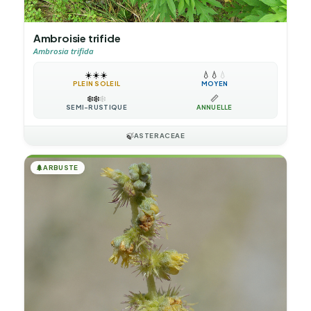
Ambroisie trifide
Ambrosia trifida
☀️
☀️
☀️
💧
💧
💧
PLEIN SOLEIL
MOYEN
❄️
❄️
❄️
📏
SEMI-RUSTIQUE
ANNUELLE
🍃
ASTERACEAE
🌲
ARBUSTE