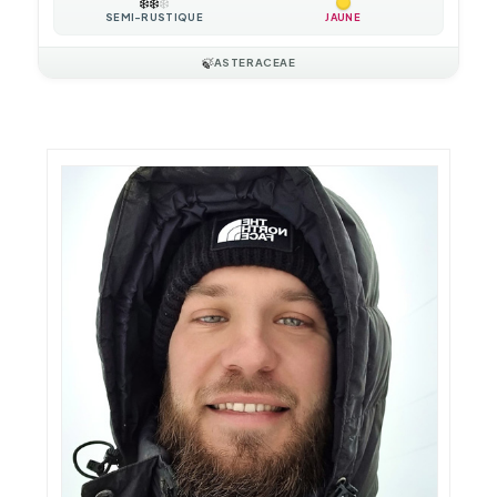
❄️
❄️
❄️
SEMI-RUSTIQUE
JAUNE
🍃
ASTERACEAE