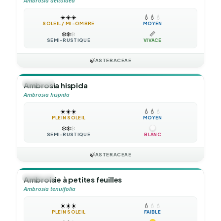
Ambrosia deltoidea
☀️
☀️
☀️
💧
💧
💧
SOLEIL / MI-OMBRE
MOYEN
❄️
❄️
❄️
📏
SEMI-RUSTIQUE
VIVACE
🍃
ASTERACEAE
🪴
VIVACE
Ambrosia hispida
Ambrosia hispida
☀️
☀️
☀️
💧
💧
💧
PLEIN SOLEIL
MOYEN
❄️
❄️
❄️
SEMI-RUSTIQUE
BLANC
🍃
ASTERACEAE
🪴
VIVACE
Ambroisie à petites feuilles
Ambrosia tenuifolia
☀️
☀️
☀️
💧
💧
💧
PLEIN SOLEIL
FAIBLE