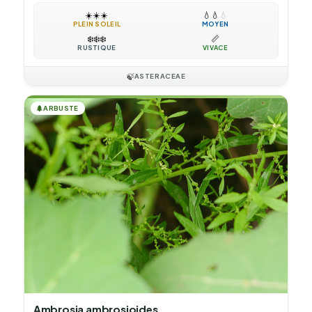
☀️
☀️
☀️
💧
💧
💧
PLEIN SOLEIL
MOYEN
❄️
❄️
❄️
📏
RUSTIQUE
VIVACE
🍃
ASTERACEAE
🌲
ARBUSTE
Ambrosia ambrosioides