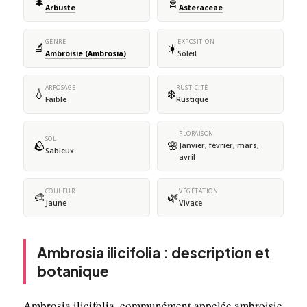
🌲
🧬
Arbuste
Asteraceae
GENRE
EXPOSITION
🔬
☀️
Ambroisie (Ambrosia)
Soleil
ARROSAGE
RUSTICITÉ
💧
❄️
Faible
Rustique
FLORAISON
SOL
🪨
🌸
Janvier, février, mars,
Sableux
avril
COULEUR
VÉGÉTATION
🎨
🌿
Jaune
Vivace
Ambrosia ilicifolia : description et
botanique
Ambrosia ilicifolia, communément appelée ambroisie