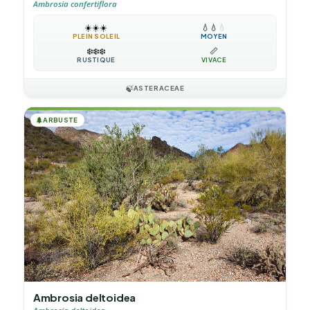
Ambrosia confertiflora
☀️
☀️
☀️
💧
💧
💧
PLEIN SOLEIL
MOYEN
❄️
❄️
❄️
📏
RUSTIQUE
VIVACE
🍃
ASTERACEAE
🌲
ARBUSTE
Ambrosia deltoidea