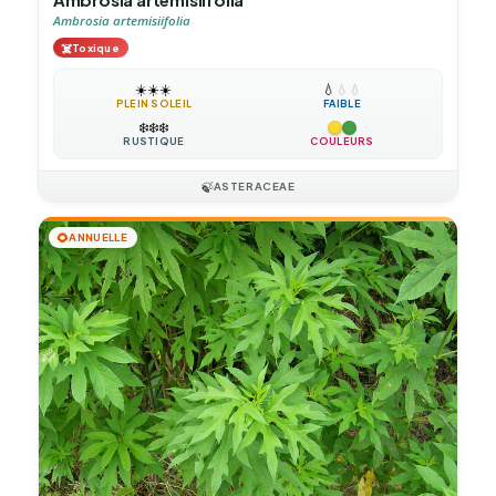
Ambrosia artemisiifolia
☠️
Toxique
☀️
☀️
☀️
💧
💧
💧
PLEIN SOLEIL
FAIBLE
❄️
❄️
❄️
RUSTIQUE
COULEURS
🍃
ASTERACEAE
🌻
ANNUELLE