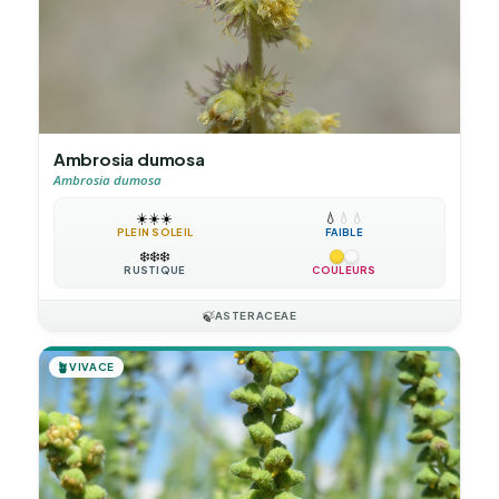
Ambrosia dumosa
Ambrosia dumosa
☀️
☀️
☀️
💧
💧
💧
PLEIN SOLEIL
FAIBLE
❄️
❄️
❄️
RUSTIQUE
COULEURS
🍃
ASTERACEAE
🪴
VIVACE