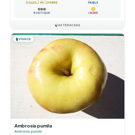
SOLEIL / MI-OMBRE
FAIBLE
❄️
❄️
❄️
RUSTIQUE
JAUNE
🍃
ASTERACEAE
🪴
VIVACE
Ambrosia pumila
Ambrosia pumila