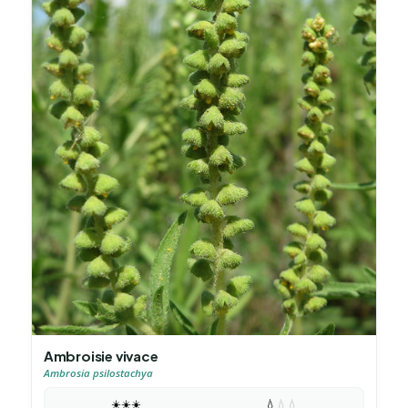
Ambroisie vivace
Ambrosia psilostachya
☀️
☀️
☀️
💧
💧
💧