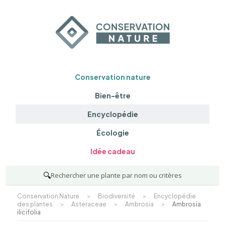
Conservation nature
Bien-être
Encyclopédie
Écologie
Idée cadeau
🔍
Rechercher une plante par nom ou critères
Conservation Nature
>
Biodiversité
>
Encyclopédie
des plantes
>
Asteraceae
>
Ambrosia
>
Ambrosia
ilicifolia