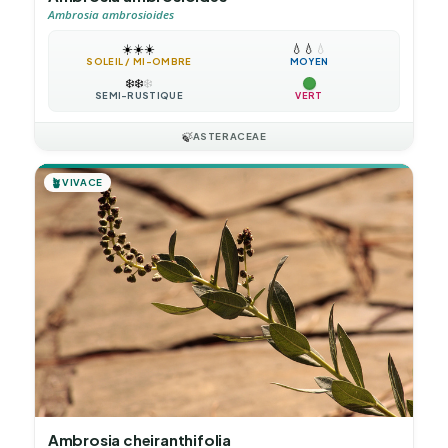
Ambrosia ambrosioides
☀️
☀️
☀️
💧
💧
💧
SOLEIL / MI-OMBRE
MOYEN
❄️
❄️
❄️
SEMI-RUSTIQUE
VERT
🍃
ASTERACEAE
🪴
VIVACE
Ambrosia cheiranthifolia