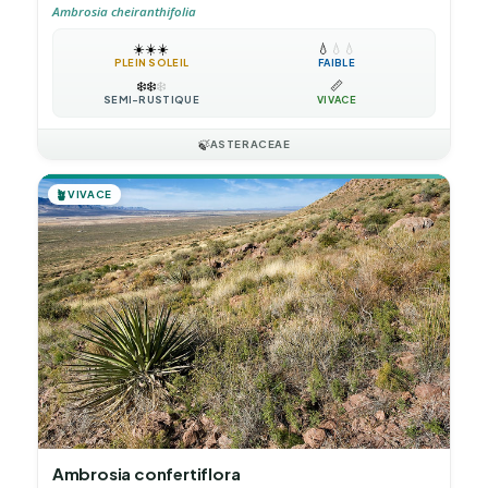
Ambrosia cheiranthifolia
☀️
☀️
☀️
💧
💧
💧
PLEIN SOLEIL
FAIBLE
❄️
❄️
❄️
📏
SEMI-RUSTIQUE
VIVACE
🍃
ASTERACEAE
🪴
VIVACE
Ambrosia confertiflora