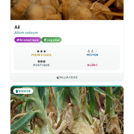
Ail
Allium sativum
🌱
🥬
Aromatique
Légume
☀️
☀️
☀️
💧
💧
💧
PLEIN SOLEIL
MOYEN
❄️
❄️
❄️
RUSTIQUE
BLANC
🍃
ALLIACEAE
🪴
VIVACE