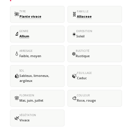
TYPE
FAMILLE
🌺
🧬
Plante vivace
Alliaceae
GENRE
EXPOSITION
🔬
☀️
Allium
Soleil
ARROSAGE
RUSTICITÉ
💧
❄️
Faible, moyen
Rustique
SOL
FEUILLAGE
🪨
🍃
Sableux, limoneux,
Caduc
argileux
FLORAISON
COULEUR
🌸
🎨
Mai, juin, juillet
Rose, rouge
VÉGÉTATION
🌿
Vivace