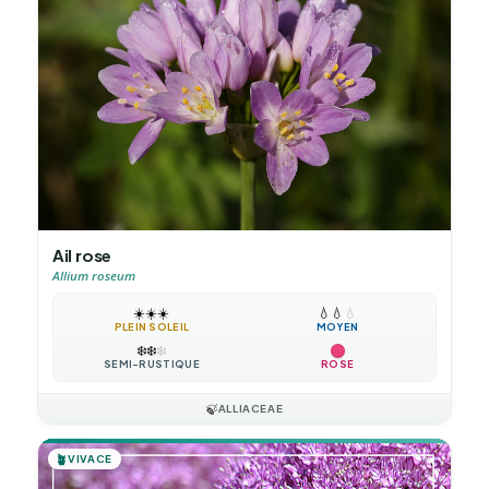
Ail rose
Allium roseum
☀️
☀️
☀️
💧
💧
💧
PLEIN SOLEIL
MOYEN
❄️
❄️
❄️
SEMI-RUSTIQUE
ROSE
🍃
ALLIACEAE
🪴
VIVACE