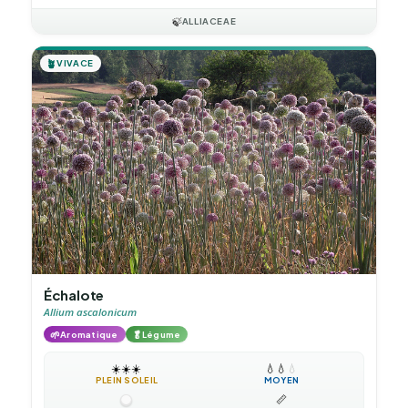
🍃
ALLIACEAE
🪴
VIVACE
Échalote
Allium ascalonicum
🌱
🥬
Aromatique
Légume
☀️
☀️
☀️
💧
💧
💧
PLEIN SOLEIL
MOYEN
📏