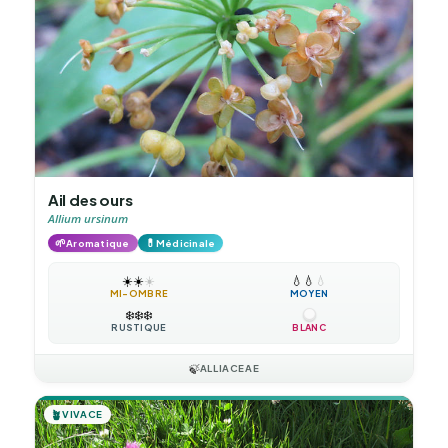
Ail des ours
Allium ursinum
🌱
💊
Aromatique
Médicinale
☀️
☀️
☀️
💧
💧
💧
MI-OMBRE
MOYEN
❄️
❄️
❄️
RUSTIQUE
BLANC
🍃
ALLIACEAE
🪴
VIVACE