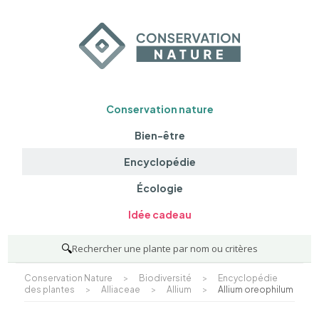
Conservation nature
Bien-être
Encyclopédie
Écologie
Idée cadeau
🔍
Rechercher une plante par nom ou critères
Conservation Nature
>
Biodiversité
>
Encyclopédie
des plantes
>
Alliaceae
>
Allium
>
Allium oreophilum