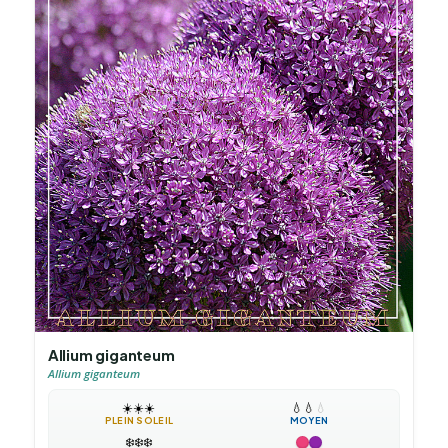
Allium giganteum
Allium giganteum
☀️
☀️
☀️
💧
💧
💧
PLEIN SOLEIL
MOYEN
❄️
❄️
❄️