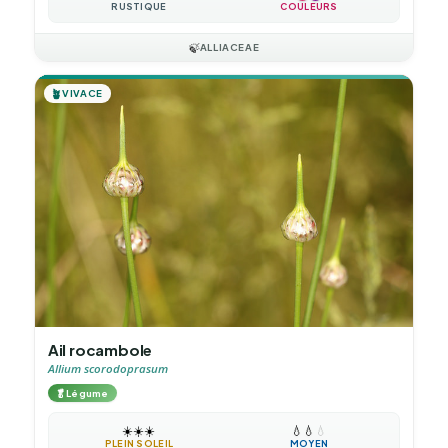
RUSTIQUE
COULEURS
🍃
ALLIACEAE
🪴
VIVACE
Ail rocambole
Allium scorodoprasum
🥬
Légume
☀️
☀️
☀️
💧
💧
💧
PLEIN SOLEIL
MOYEN