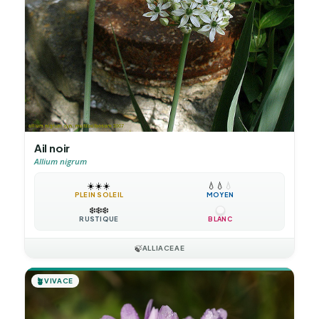
Ail noir
Allium nigrum
☀️
☀️
☀️
💧
💧
💧
PLEIN SOLEIL
MOYEN
❄️
❄️
❄️
RUSTIQUE
BLANC
🍃
ALLIACEAE
🪴
VIVACE