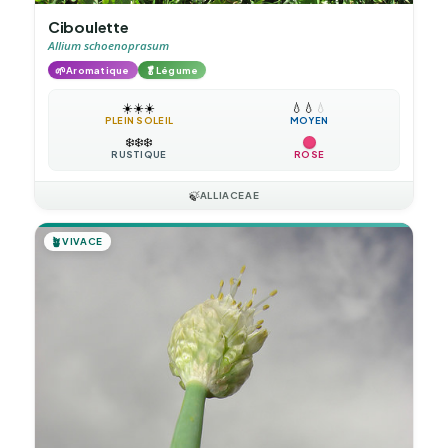
Ciboulette
Allium schoenoprasum
🌱
🥬
Aromatique
Légume
☀️
☀️
☀️
💧
💧
💧
PLEIN SOLEIL
MOYEN
❄️
❄️
❄️
RUSTIQUE
ROSE
🍃
ALLIACEAE
🪴
VIVACE