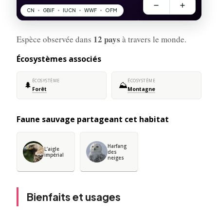
12 pays
Espèce observée dans
à travers le monde.
Écosystèmes associés
ÉCOSYSTÈME
ÉCOSYSTÈME
🌲
⛰️
Forêt
Montagne
Faune sauvage partageant cet habitat
Harfang
L’aigle
des
impérial
neiges
Bienfaits et usages