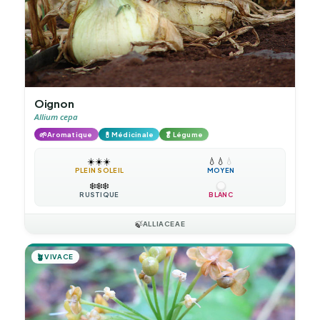
Oignon
Allium cepa
🌱
💊
🥬
Aromatique
Médicinale
Légume
☀️
☀️
☀️
💧
💧
💧
PLEIN SOLEIL
MOYEN
❄️
❄️
❄️
RUSTIQUE
BLANC
🍃
ALLIACEAE
🪴
VIVACE