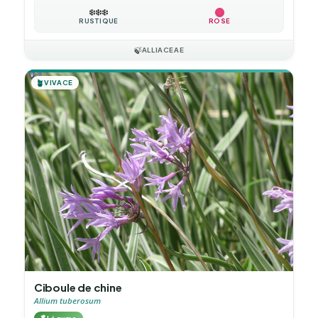
❄️
❄️
❄️
RUSTIQUE
ROSE
🍃
ALLIACEAE
🪴
VIVACE
Ciboule de chine
Allium tuberosum