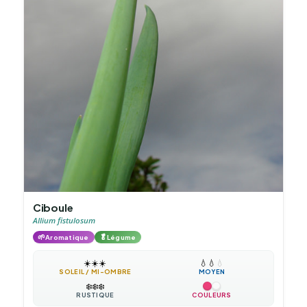
Ciboule
Allium fistulosum
🌱
🥬
Aromatique
Légume
☀️
☀️
☀️
💧
💧
💧
SOLEIL / MI-OMBRE
MOYEN
❄️
❄️
❄️
RUSTIQUE
COULEURS