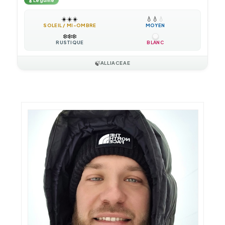
🥬
Légume
☀️
☀️
☀️
💧
💧
💧
SOLEIL / MI-OMBRE
MOYEN
❄️
❄️
❄️
RUSTIQUE
BLANC
🍃
ALLIACEAE