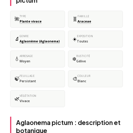
pictum
TYPE
FAMILLE
🌺
🧬
Plante vivace
Araceae
GENRE
EXPOSITION
🔬
☀️
Aglaonème (Aglaonema)
Toutes
ARROSAGE
RUSTICITÉ
💧
❄️
Moyen
Gélive
FEUILLAGE
COULEUR
🍃
🎨
Persistant
Blanc
VÉGÉTATION
🌿
Vivace
Aglaonema pictum : description et
botanique