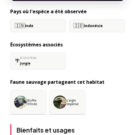
Pays où l'espèce a été observée
🇮🇳
🇮🇩
Inde
Indonésie
Écosystèmes associés
ÉCOSYSTÈME
🌴
Jungle
Faune sauvage partageant cet habitat
Buffle
L’aigle
d'Inde
impérial
Bienfaits et usages