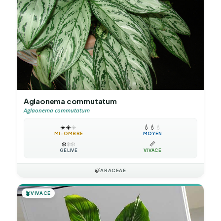
Aglaonema commutatum
Aglaonema commutatum
☀️
☀️
☀️
💧
💧
💧
MI-OMBRE
MOYEN
❄️
❄️
❄️
📏
GÉLIVE
VIVACE
🍃
ARACEAE
🪴
VIVACE