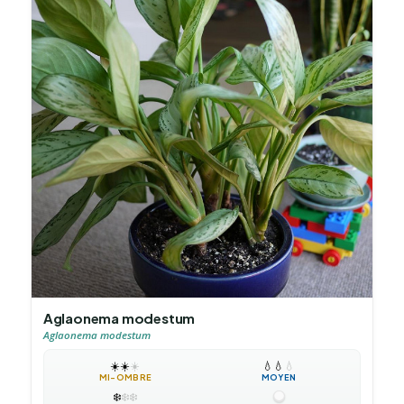
Aglaonema modestum
Aglaonema modestum
☀️
☀️
☀️
💧
💧
💧
MI-OMBRE
MOYEN
❄️
❄️
❄️