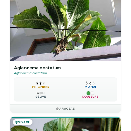
Aglaonema costatum
Aglaonema costatum
☀️
☀️
☀️
💧
💧
💧
MI-OMBRE
MOYEN
❄️
❄️
❄️
GÉLIVE
COULEURS
🍃
ARACEAE
🪴
VIVACE