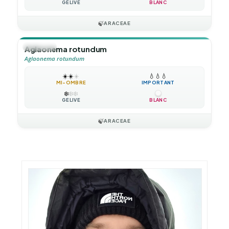
GÉLIVE
BLANC
🍃
ARACEAE
🪴
VIVACE
Aglaonema rotundum
Aglaonema rotundum
☀️
☀️
☀️
💧
💧
💧
MI-OMBRE
IMPORTANT
❄️
❄️
❄️
GÉLIVE
BLANC
🍃
ARACEAE