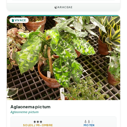
🍃
ARACEAE
🪴
VIVACE
Aglaonema pictum
Aglaonema pictum
☀️
☀️
☀️
💧
💧
💧
SOLEIL / MI-OMBRE
MOYEN