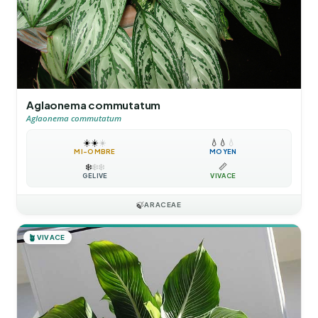
Aglaonema commutatum
Aglaonema commutatum
☀️
☀️
☀️
💧
💧
💧
MI-OMBRE
MOYEN
❄️
❄️
❄️
📏
GÉLIVE
VIVACE
🍃
ARACEAE
🪴
VIVACE