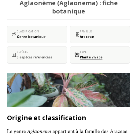
Aglaonème (Aglaonema) : fiche
botanique
CLASSIFICATION
FAMILLE
🌱
🧬
Genre botanique
Araceae
ESPÈCES
TYPE
📊
🌺
5 espèces référencées
Plante vivace
Origine et classification
Le genre
Aglaonema
appartient à la famille des Araceae