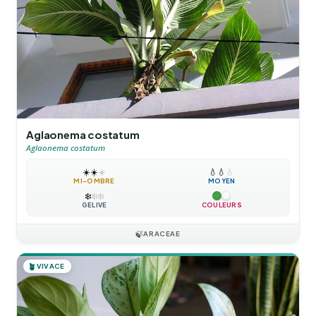
Aglaonema costatum
Aglaonema costatum
☀️
☀️
☀️
💧
💧
💧
MI-OMBRE
MOYEN
❄️
❄️
❄️
GÉLIVE
COULEURS
🍃
ARACEAE
🪴
VIVACE