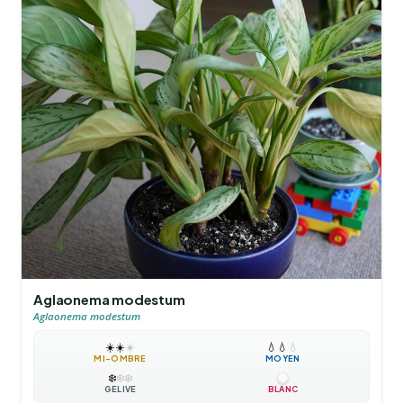
Aglaonema modestum
Aglaonema modestum
☀️
☀️
☀️
💧
💧
💧
MI-OMBRE
MOYEN
❄️
❄️
❄️
GÉLIVE
BLANC