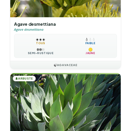
Agave desmettiana
Agave desmettiana
☀️
☀️
☀️
💧
💧
💧
TOUS
FAIBLE
❄️
❄️
❄️
SEMI-RUSTIQUE
JAUNE
🍃
AGAVACEAE
🌲
ARBUSTE