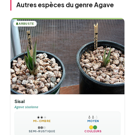
Autres espèces du genre Agave
🌲
ARBUSTE
Sisal
Agave sisalana
☀️
☀️
☀️
💧
💧
💧
MI-OMBRE
MOYEN
❄️
❄️
❄️
SEMI-RUSTIQUE
COULEURS