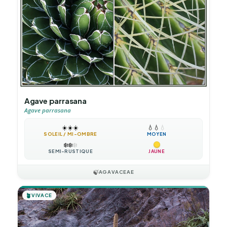
Agave parrasana
Agave parrasana
☀️
☀️
☀️
💧
💧
💧
SOLEIL / MI-OMBRE
MOYEN
❄️
❄️
❄️
SEMI-RUSTIQUE
JAUNE
🍃
AGAVACEAE
🪴
VIVACE