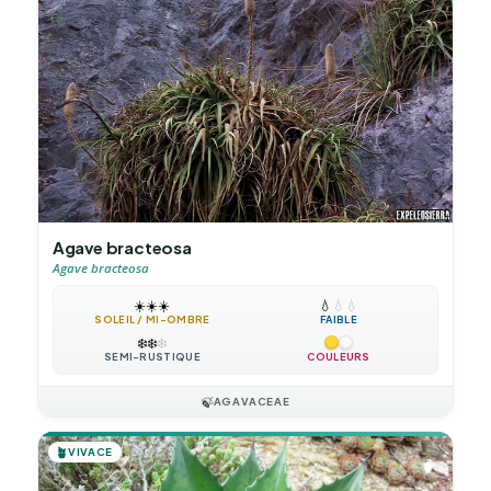
Agave bracteosa
Agave bracteosa
☀️
☀️
☀️
💧
💧
💧
SOLEIL / MI-OMBRE
FAIBLE
❄️
❄️
❄️
SEMI-RUSTIQUE
COULEURS
🍃
AGAVACEAE
🪴
VIVACE