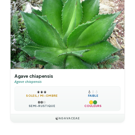
Agave chiapensis
Agave chiapensis
☀️
☀️
☀️
💧
💧
💧
SOLEIL / MI-OMBRE
FAIBLE
❄️
❄️
❄️
SEMI-RUSTIQUE
COULEURS
🍃
AGAVACEAE