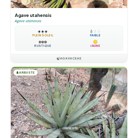
Agave utahensis
Agave utahensis
☀️
☀️
☀️
💧
💧
💧
PLEIN SOLEIL
FAIBLE
❄️
❄️
❄️
RUSTIQUE
JAUNE
🍃
AGAVACEAE
🌲
ARBUSTE