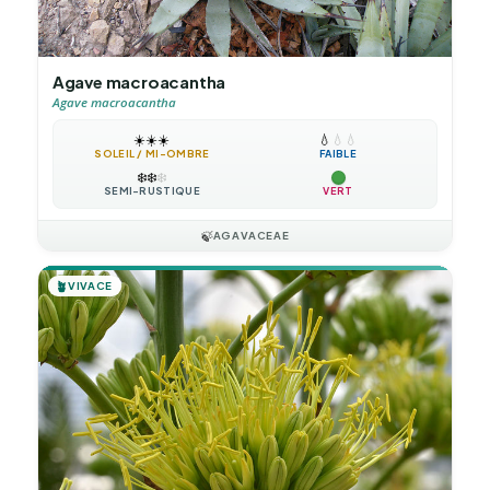
Agave macroacantha
Agave macroacantha
☀️
☀️
☀️
💧
💧
💧
SOLEIL / MI-OMBRE
FAIBLE
❄️
❄️
❄️
SEMI-RUSTIQUE
VERT
🍃
AGAVACEAE
🪴
VIVACE