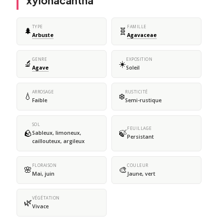
xylonacantha
TYPE
FAMILLE
🌲
🧬
Arbuste
Agavaceae
GENRE
EXPOSITION
🔬
☀️
Agave
Soleil
ARROSAGE
RUSTICITÉ
💧
❄️
Faible
Semi-rustique
SOL
FEUILLAGE
🪨
🍃
Sableux, limoneux,
Persistant
caillouteux, argileux
FLORAISON
COULEUR
🌸
🎨
Mai, juin
Jaune, vert
VÉGÉTATION
🌿
Vivace