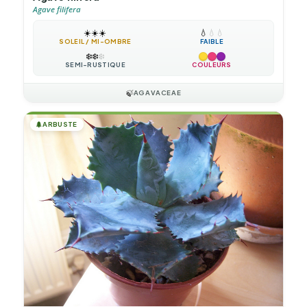
Agave filifera
☀️
☀️
☀️
💧
💧
💧
SOLEIL / MI-OMBRE
FAIBLE
❄️
❄️
❄️
SEMI-RUSTIQUE
COULEURS
🍃
AGAVACEAE
🌲
ARBUSTE