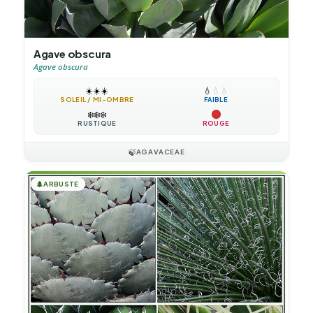
Agave obscura
Agave obscura
☀️
☀️
☀️
💧
💧
💧
SOLEIL / MI-OMBRE
FAIBLE
❄️
❄️
❄️
RUSTIQUE
ROUGE
🍃
AGAVACEAE
🌲
ARBUSTE