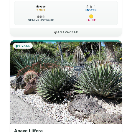
☀️
☀️
☀️
💧
💧
💧
TOUS
MOYEN
❄️
❄️
❄️
SEMI-RUSTIQUE
JAUNE
🍃
AGAVACEAE
🪴
VIVACE
Agave filifera