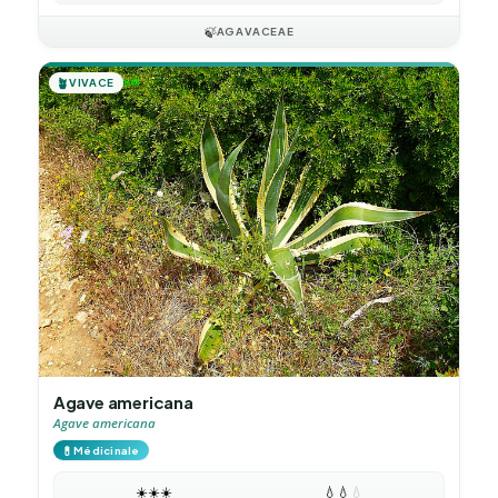
🍃
AGAVACEAE
🪴
VIVACE
Agave americana
Agave americana
💊
Médicinale
☀️
☀️
☀️
💧
💧
💧