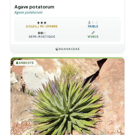
Agave potatorum
Agave potatorum
☀️
☀️
☀️
💧
💧
💧
SOLEIL / MI-OMBRE
FAIBLE
❄️
❄️
❄️
📏
SEMI-RUSTIQUE
VIVACE
🍃
AGAVACEAE
🌲
ARBUSTE