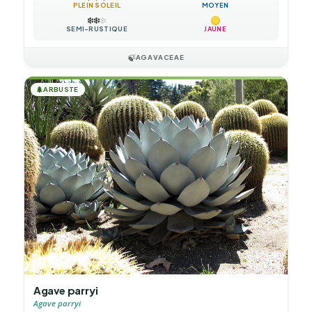
PLEIN SOLEIL
MOYEN
❄️
❄️
❄️
SEMI-RUSTIQUE
JAUNE
🍃
AGAVACEAE
🌲
ARBUSTE
Agave parryi
Agave parryi